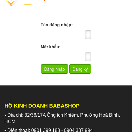
Tên đăng nhập:
Mật khẩu:
HỘ KINH DOANH BABASHOP
• Địa chỉ: 32/36/17A Ông ích Khiêm, Phường Hoà Bình,
HCM
• Điện thoại: 0901 399 188 - 0904 337 994