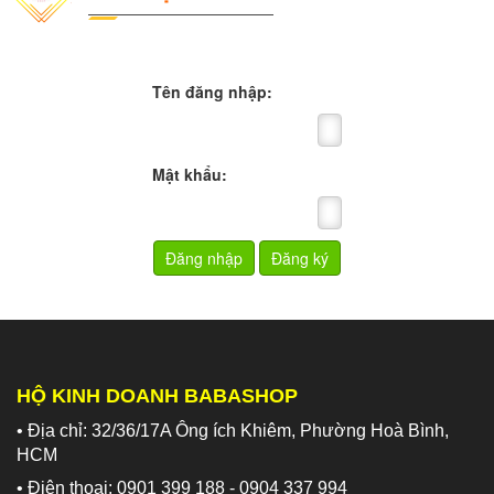
Tên đăng nhập:
Mật khẩu:
HỘ KINH DOANH BABASHOP
• Địa chỉ: 32/36/17A Ông ích Khiêm, Phường Hoà Bình,
HCM
• Điện thoại: 0901 399 188 - 0904 337 994