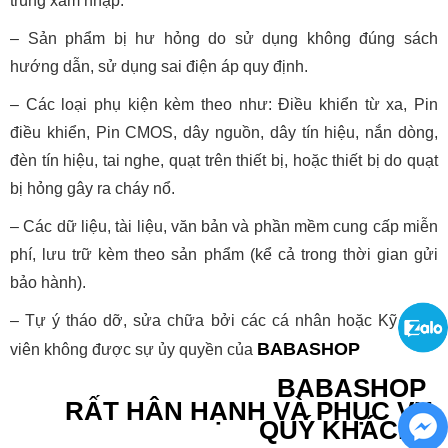
trùng xâm nhập.
– Sản phẩm bị hư hỏng do sử dụng không đúng sách
hướng dẫn, sử dụng sai điện áp quy định.
– Các loại phụ kiện kèm theo như: Điều khiển từ xa, Pin
điều khiển, Pin CMOS, dây nguồn, dây tín hiệu, nắn dòng,
đèn tín hiệu, tai nghe, quạt trên thiết bị, hoặc thiết bị do quạt
bị hỏng gây ra cháy nổ.
– Các dữ liệu, tài liệu, văn bản và phần mềm cung cấp miễn
phí, lưu trữ kèm theo sản phẩm (kể cả trong thời gian gửi
bảo hành).
– Tự ý tháo dỡ, sửa chữa bởi các cá nhân hoặc Kỹ thuật
BAB
ASHOP
viên không được sự ủy quyền của
BAB
ASHOP
RẤT HÂN HẠNH VÀ PHỤC VỤ
QUÝ KHÁCH !