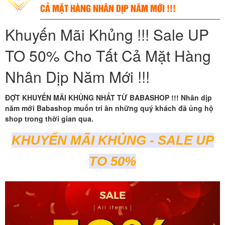
CẢ MẶT HÀNG NHÂN DỊP NĂM MỚI !!!
Khuyến Mãi Khủng !!! Sale UP
TO 50% Cho Tất Cả Mặt Hàng
Nhân Dịp Năm Mới !!!
ĐỢT KHUYẾN MÃI KHỦNG NHẤT TỪ BABASHOP !!! Nhân dịp
năm mới Babashop muốn tri ân những quý khách đã ủng hộ
shop trong thời gian qua.
KHUYẾN MÃI KHỦNG - SALE UP
TO 50%