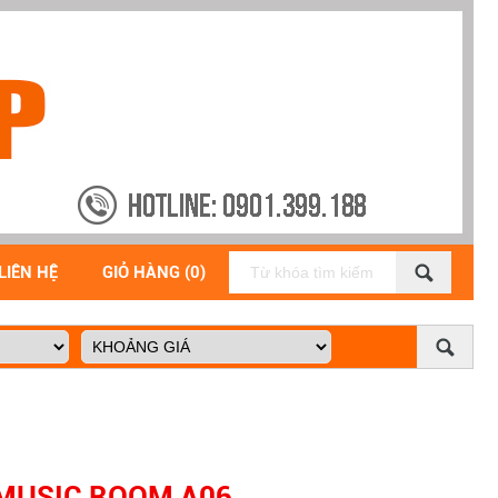
LIÊN HỆ
GIỎ HÀNG (0)
MUSIC ROOM A06