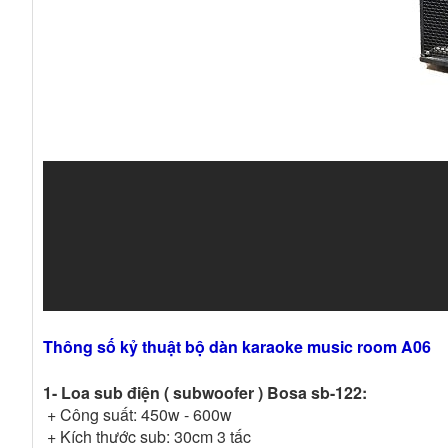
Thông số kỷ thuật bộ dàn karaoke music room A06
1- Loa sub điện ( subwoofer ) Bosa sb-122:
+ Công suất: 450w - 600w
+ Kích thước sub: 30cm 3 tấc