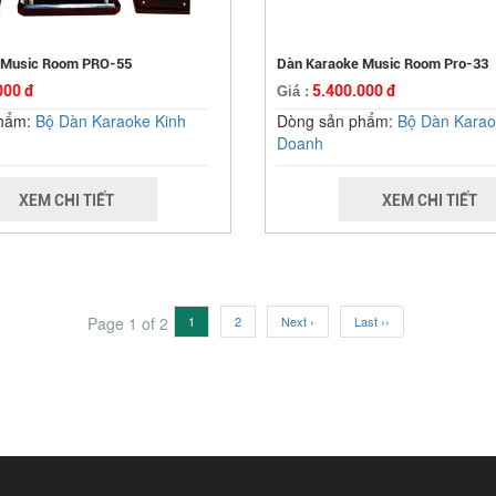
 Music Room PRO-55
Dàn Karaoke Music Room Pro-33
000 đ
5.400.000 đ
Giá :
phẩm:
Bộ Dàn Karaoke Kinh
Dòng sản phẩm:
Bộ Dàn Karao
Doanh
XEM CHI TIẾT
XEM CHI TIẾT
Page 1 of 2
1
2
Next ›
Last ››