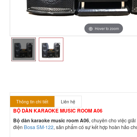
Hover to zoom
Thông tin chi tiết
Liên hệ
BỘ DÀN KARAOKE MUSIC ROOM A06
Bộ dàn karaoke music room A06
, chuyên cho việc giả
điện
Bosa SM-122
, sản phẩm có sự kết hợp hoàn hảo cho 