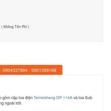
( Không Tốn Phí )
: 0904337994 - 0901399188
ao gồm cặp loa điện
Temeisheng DP 114A
và loa Sub
ng ngoài trời.