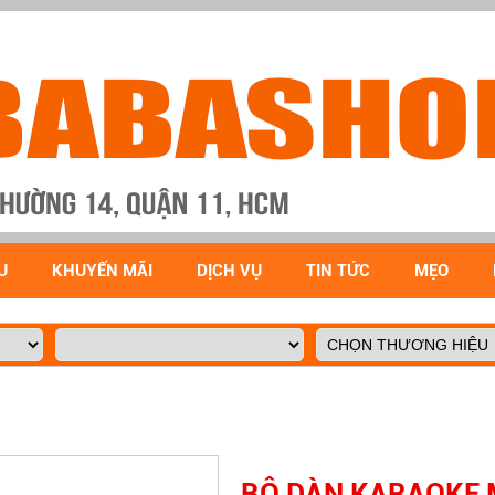
U
KHUYẾN MÃI
DỊCH VỤ
TIN TỨC
MẸO
BỘ DÀN KARAOKE 