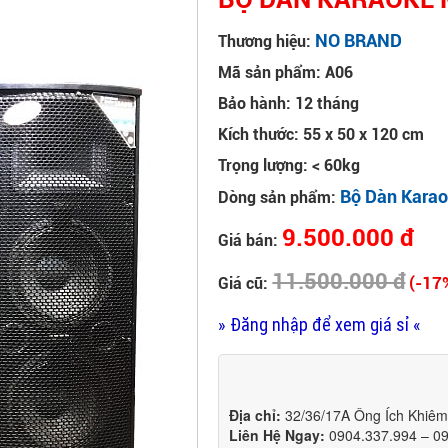
NO BRAND
Thương hiệu:
Mã sản phẩm: A06
Bảo hành: 12 tháng
Kích thước: 55 x 50 x 120 cm
Trọng lượng: < 60kg
Bộ Dàn Karao
Dòng sản phẩm:
9.500.000 đ
Giá bán:
11.500.000 đ
(-17
Giá cũ:
» Đăng nhập để xem giá sỉ «
Địa chỉ:
32/36/17A Ông Ích Khiê
Liên Hệ Ngay:
0904.337.994 – 0