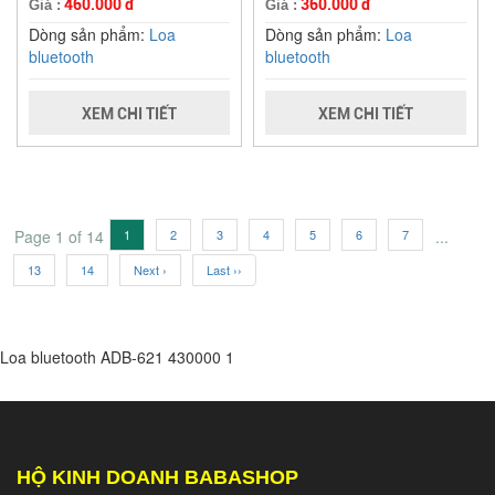
460.000 đ
360.000 đ
Giá :
Giá :
Dòng sản phẩm:
Loa
Dòng sản phẩm:
Loa
bluetooth
bluetooth
XEM CHI TIẾT
XEM CHI TIẾT
Page 1 of 14
1
2
3
4
5
6
7
...
13
14
Next ›
Last ››
Loa bluetooth ADB-621
430000
1
HỘ KINH DOANH BABASHOP