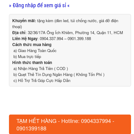
» Đăng nhập để xem giá sỉ «
Khuyến mãi:
tặng kèm (đèn led, túi chống nước, giá đỡ điện
thoại)
Địa chỉ
: 32/36/17A Ông Ích Khiêm, Phường 14, Quận 11, HCM
Liên Hệ Ngay
: 0904.337.994 – 0901.399.188
Cách thức mua hàng
a) Giao Hàng Toàn Quốc
b) Mua trực tiếp
Hình thức thanh toán
a) Nhận Hàng Trả Tiền ( COD )
b) Quẹt Thẻ Tín Dụng Ngân Hàng ( Không Tốn Phí )
c) Hỗ Trợ Trả Góp Cực Hấp Dẫn
TẠM HẾT HÀNG - Hotline: 0904337994 -
0901399188