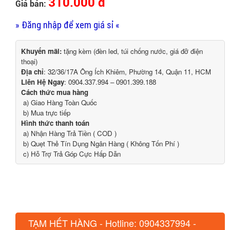
310.000 đ
Giá bán:
» Đăng nhập để xem giá sỉ «
Khuyến mãi:
tặng kèm (đèn led, túi chống nước, giá đỡ điện
thoại)
Địa chỉ
: 32/36/17A Ông Ích Khiêm, Phường 14, Quận 11, HCM
Liên Hệ Ngay
: 0904.337.994 – 0901.399.188
Cách thức mua hàng
a) Giao Hàng Toàn Quốc
b) Mua trực tiếp
Hình thức thanh toán
a) Nhận Hàng Trả Tiền ( COD )
b) Quẹt Thẻ Tín Dụng Ngân Hàng ( Không Tốn Phí )
c) Hỗ Trợ Trả Góp Cực Hấp Dẫn
TẠM HẾT HÀNG - Hotline: 0904337994 -