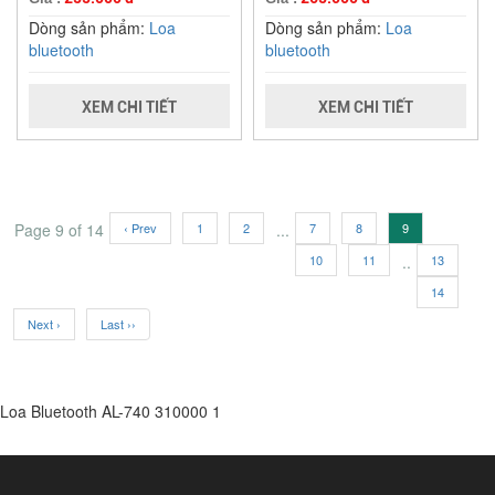
Dòng sản phẩm:
Loa
Dòng sản phẩm:
Loa
bluetooth
bluetooth
XEM CHI TIẾT
XEM CHI TIẾT
Page 9 of 14
‹ Prev
1
2
...
7
8
9
10
11
..
13
14
Next ›
Last ››
Loa Bluetooth AL-740
310000
1