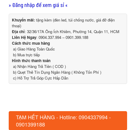
» Đăng nhập để xem giá sỉ «
Khuyến mãi:
tặng kèm (đèn led, túi chống nước, giá đỡ điện
thoại)
Địa chỉ
: 32/36/17A Ông Ích Khiêm, Phường 14, Quận 11, HCM
Liên Hệ Ngay
: 0904.337.994 – 0901.399.188
Cách thức mua hàng
a) Giao Hàng Toàn Quốc
b) Mua trực tiếp
Hình thức thanh toán
a) Nhận Hàng Trả Tiền ( COD )
b) Quẹt Thẻ Tín Dụng Ngân Hàng ( Không Tốn Phí )
c) Hỗ Trợ Trả Góp Cực Hấp Dẫn
TẠM HẾT HÀNG - Hotline: 0904337994 -
0901399188