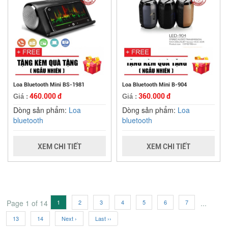
Loa Bluetooth Mini BS-1981
Loa Bluetooth Mini B-904
460.000 đ
360.000 đ
Giá :
Giá :
Dòng sản phẩm:
Loa
Dòng sản phẩm:
Loa
bluetooth
bluetooth
XEM CHI TIẾT
XEM CHI TIẾT
Page 1 of 14
1
2
3
4
5
6
7
...
13
14
Next ›
Last ››