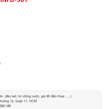
h
 (đèn led, túi chống nước, giá đỡ điện thoại .....)
 Phường 14, Quận 11, HCM
.399.188