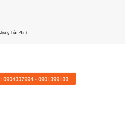
hông Tốn Phí )
: 0904337994 - 0901399188