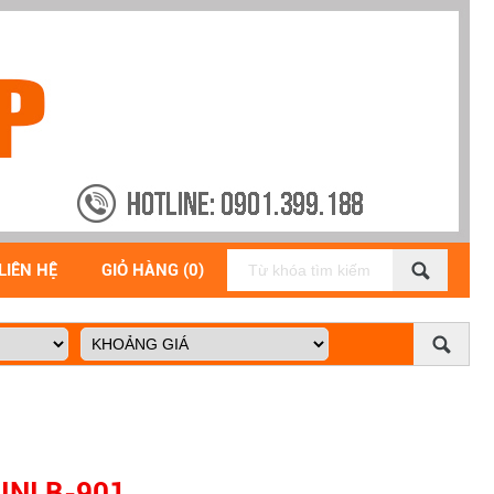
LIÊN HỆ
GIỎ HÀNG (0)
NI B-901