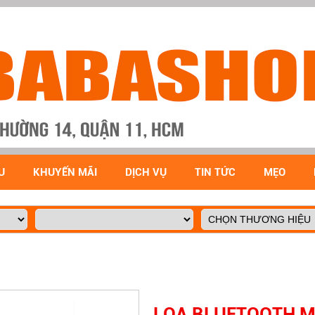
U
KHUYẾN MÃI
DỊCH VỤ
TIN TỨC
MẸO
LOA BLUETOOTH MI