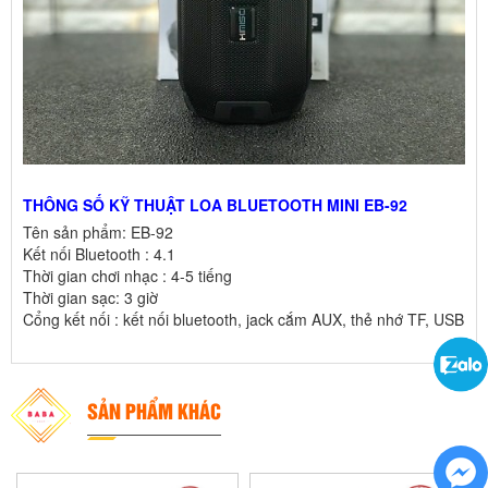
THÔNG SỐ KỸ THUẬT LOA BLUETOOTH MINI EB-92
Tên sản phẩm: EB-92
Kết nối Bluetooth : 4.1
Thời gian chơi nhạc : 4-5 tiếng
Thời gian sạc: 3 giờ
Cổng kết nối : kết nối bluetooth, jack cắm AUX, thẻ nhớ TF, USB
SẢN PHẨM KHÁC