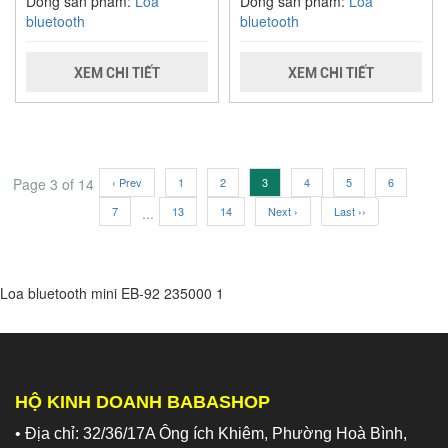
Dòng sản phẩm:
Loa
Dòng sản phẩm:
Loa
bluetooth
bluetooth
XEM CHI TIẾT
XEM CHI TIẾT
Page 3 of 14
‹ Prev
1
2
3
4
5
6
7
...
13
14
Next ›
Last ››
Loa bluetooth mini EB-92
235000
1
HỘ KINH DOANH BABASHOP
• Địa chỉ: 32/36/17A Ông ích Khiêm, Phường Hoà Bình,