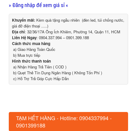
» Đăng nhập để xem giá sỉ «
Khuyến mãi:
Kèm quà tặng ngẫu nhiên (đèn led, túi chống nước,
giá đỡ điện thoại .....)
Địa chỉ
: 32/36/17A Ông Ích Khiêm, Phường 14, Quận 11, HCM
Liên Hệ Ngay
: 0904.337.994 – 0901.399.188
Cách thức mua hàng
a) Giao Hàng Toàn Quốc
b) Mua trực tiếp
Hình thức thanh toán
a) Nhận Hàng Trả Tiền ( COD )
b) Quẹt Thẻ Tín Dụng Ngân Hàng ( Không Tốn Phí )
c) Hỗ Trợ Trả Góp Cực Hấp Dẫn
TẠM HẾT HÀNG - Hotline: 0904337994 -
0901399188