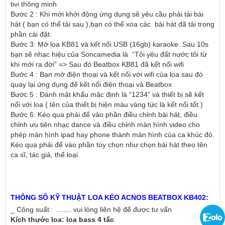
tivi thông minh
Bước 2 : Khi mới khởi động ứng dụng sẽ yêu cầu phải tải bài 
hát ( bạn có thể tải sau ),bạn có thể xóa các  bài hát đã tải trong 
phần cài đặt.
Bước 3: Mở loa KB81 và kết nối USB (16gb) karaoke .Sau 10s 
bạn sẽ nhạc hiệu của Soncamedia là  “Tôi yêu đất nước tôi từ 
khi mới ra đời” => Sau đó Beatbox KB81 đã kết nối wifi
Bước 4 : Bạn mở điện thoại và kết nối với wifi của loa sau đó 
quay lại ứng dụng để kết nối điện thoại và Beatbox
Bước 5 : Đánh mật khẩu mặc định là “1234” và thiết bị sẽ kết 
nối với loa ( tên của thiết bị hiện màu vàng tức là kết nối tốt )
Bước 6: Kéo qua phải để vào phần điều chỉnh bài hát, điều 
chỉnh ưu tiên nhạc dance và điều chỉnh màn hình video cho 
phép màn hình ipad hay phone thành màn hình của ca khúc đó. 
Kéo qua phải để vào phần tùy chọn như chọn bài hát theo tên 
ca sĩ, tác giả, thể loại.
THÔNG SỐ KỸ THUẬT LOA KÉO ACNOS BEATBOX KB402:
_ Công suất : ........ vui lòng liên hệ để được tư vấn
Kích thước loa: loa bass 4 tấc