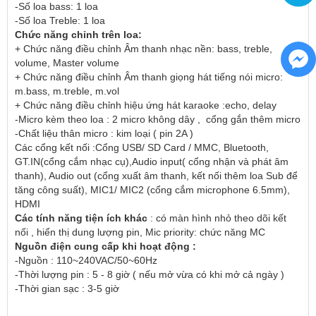
-Số loa bass: 1 loa
-Số loa Treble: 1 loa
Chức năng chỉnh trên loa:
+ Chức năng điều chỉnh Âm thanh nhạc nền: bass, treble, 
volume, Master volume
+ Chức năng điều chỉnh Âm thanh giọng hát tiếng nói micro: 
m.bass, m.treble, m.vol
+ Chức năng điều chỉnh hiệu ứng hát karaoke :echo, delay
-Micro kèm theo loa : 2 micro không dây ,  cổng gắn thêm micro
-Chất liệu thân micro : kim loại ( pin 2A )
Các cổng kết nối :Cổng USB/ SD Card / MMC, Bluetooth, 
GT.IN(cổng cắm nhạc cụ),Audio input( cổng nhận và phát âm 
thanh), Audio out (cổng xuất âm thanh, kết nối thêm loa Sub để 
tăng công suất), MIC1/ MIC2 (cổng cắm microphone 6.5mm), 
HDMI
Các tính năng tiện ích khác
 : có màn hình nhỏ theo dõi kết 
nối , hiển thị dung lượng pin, Mic priority: chức năng MC
Nguồn điện cung cấp khi hoạt động :
-Nguồn : 110~240VAC/50~60Hz
-Thời lượng pin : 5 - 8 giờ ( nếu mở vừa có khi mở cả ngày )
-Thời gian sạc : 3-5 giờ