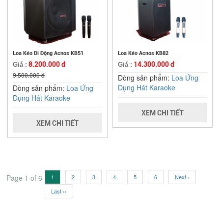
Loa Kéo Di Động Acnos KB51
Loa Kéo Acnos KB82
8.200.000 đ
14.300.000 đ
Giá :
Giá :
9.500.000 đ
Dòng sản phẩm:
Loa Ứng
Dụng Hát Karaoke
Dòng sản phẩm:
Loa Ứng
Dụng Hát Karaoke
XEM CHI TIẾT
XEM CHI TIẾT
Page 1 of 6
1
2
3
4
5
6
Next ›
Last ››