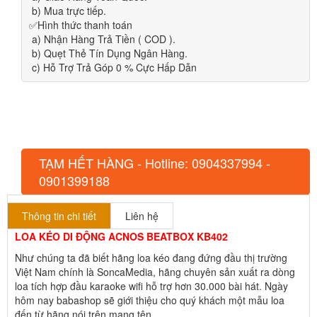
b) Mua trực tiếp.
✅Hình thức thanh toán
a) Nhận Hàng Trả Tiền ( COD ).
b) Quẹt Thẻ Tín Dụng Ngân Hàng.
c) Hỗ Trợ Trả Góp 0 % Cực Hấp Dẫn
TẠM HẾT HÀNG - Hotline: 0904337994 -
0901399188
Thông tin chi tiết
Liên hệ
LOA KÉO DI ĐỘNG ACNOS BEATBOX KB402
Như chúng ta đã biết hãng loa kéo đang đứng đầu thị trường
Việt Nam chính là SoncaMedia, hãng chuyên sản xuất ra dòng
loa tích hợp đầu karaoke wifi hỗ trợ hơn 30.000 bài hát. Ngày
hôm nay babashop sẽ giới thiệu cho quý khách một mẫu loa
đến từ hãng nói trên mang tên