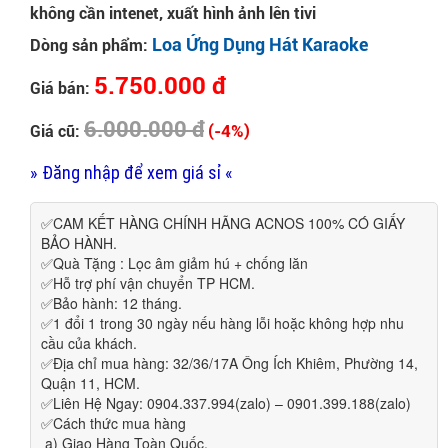
không cần intenet, xuất hình ảnh lên tivi
Loa Ứng Dụng Hát Karaoke
Dòng sản phẩm:
5.750.000 đ
Giá bán:
6.000.000 đ
(-4%)
Giá cũ:
» Đăng nhập để xem giá sỉ «
✅CAM KẾT HÀNG CHÍNH HÃNG ACNOS 100% CÓ GIẤY
BẢO HÀNH.
✅Quà Tặng : Lọc âm giảm hú + chống lăn
✅Hỗ trợ phí vận chuyển TP HCM.
✅Bảo hành: 12 tháng.
✅1 đổi 1 trong 30 ngày nếu hàng lỗi hoặc không hợp nhu
cầu của khách.
✅Địa chỉ mua hàng: 32/36/17A Ông Ích Khiêm, Phường 14,
Quận 11, HCM.
✅Liên Hệ Ngay: 0904.337.994(zalo) – 0901.399.188(zalo)
✅Cách thức mua hàng
a) Giao Hàng Toàn Quốc.