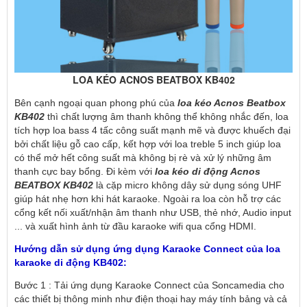
LOA KÉO ACNOS BEATBOX KB402
Bên cạnh ngoại quan phong phú của 
loa kéo Acnos Beatbox 
KB402
 thì chất lượng âm thanh không thể không nhắc đến, loa 
tích hợp loa bass 4 tấc công suất mạnh mẽ và được khuếch đại 
bởi chất liệu gỗ cao cấp, kết hợp với loa treble 5 inch giúp loa 
có thể mở hết công suất mà không bị rè và xử lý những âm 
thanh cực bay bổng. Đi kèm với 
loa kéo di động Acnos 
BEATBOX KB402
 là cặp micro không dây sử dụng sóng UHF 
giúp hát nhẹ hơn khi hát karaoke. Ngoài ra loa còn hỗ trợ các 
cổng kết nối xuất/nhận âm thanh như USB, thẻ nhớ, Audio input 
... và xuất hình ảnh từ đầu karaoke wifi qua cổng HDMI.
Hướng dẫn sử dụng ứng dụng Karaoke Connect của loa 
karaoke di động KB402:
Bước 1 : Tải ứng dụng Karaoke Connect của Soncamedia cho 
các thiết bị thông minh như điện thoại hay máy tính bảng và cả 