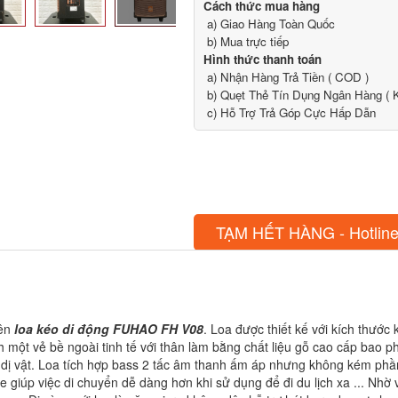
Cách thức mua hàng
a) Giao Hàng Toàn Quốc
b) Mua trực tiếp
Hình thức thanh toán
a) Nhận Hàng Trả Tiền ( COD )
b) Quẹt Thẻ Tín Dụng Ngân Hàng ( K
c) Hỗ Trợ Trả Góp Cực Hấp Dẫn
TẠM HẾT HÀNG - Hotline
tên
loa kéo di động FUHAO FH V08
. Loa được thiết kế với kích thướ
một vẻ bề ngoài tinh tế với thân làm bằng chất liệu gỗ cao cấp bao p
n dị vật. Loa tích hợp bass 2 tấc âm thanh ấm áp nhưng không kém phầ
e giúp việc di chuyển dễ dàng hơn khi sử dụng để đi du lịch xa ... Nh