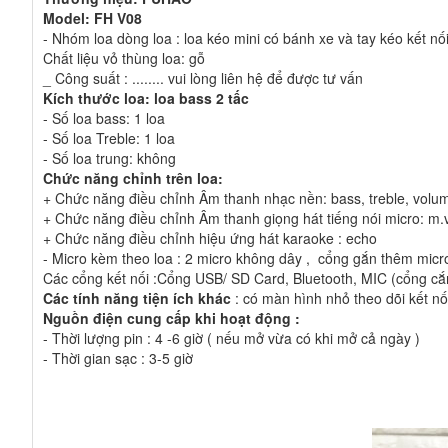
Model:
FH V08
- Nhóm loa dòng loa : loa kéo mini có bánh xe và tay kéo kết nố
Chất liệu vỏ thùng loa: gỗ
_ Công suất : ........ vui lòng liên hệ để được tư vấn
Kích thước loa: loa bass 2 tấc
- Số loa bass: 1 loa
- Số loa Treble: 1 loa
- Số loa trung:
không
Chức năng chỉnh trên loa:
+ Chức năng điều chỉnh Âm thanh nhạc nền: bass, treble, volu
+ Chức năng điều chỉnh Âm thanh giọng hát tiếng nói micro: m.
+ Chức năng điều chỉnh hiệu ứng hát karaoke : echo
- Micro kèm theo loa : 2 micro không dây , cổng gắn thêm micr
Các cổng kết nối :Cổng USB/ SD Card, Bluetooth, MIC (cổng 
Các tính năng tiện ích khác
: có màn hình nhỏ theo dõi kết nối
Nguồn điện cung cấp khi hoạt động :
- Thời lượng pin : 4 -6 giờ ( nếu mở vừa có khi mở cả ngày )
- Thời gian sạc : 3-5 giờ