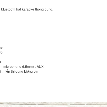
i bluetooth hát karaoke thông dụng.
me
vol
o
cắm microphone 6.5mm) , AUX
 , hiển thị dung lượng pin