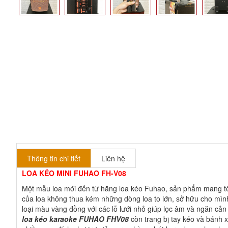
Thông tin chi tiết
Liên hệ
LOA KÉO MINI FUHAO FH-V08
Một mẫu loa mới đến từ hãng loa kéo Fuhao, sản phẩm mang 
của loa không thua kém những dòng loa to lớn, sở hữu cho mình 
loại màu vàng đồng với các lỗ lưới nhỏ giúp lọc âm và ngăn cả
loa kéo karaoke FUHAO FHV08
còn trang bị tay kéo và bánh x