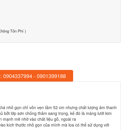
hông Tốn Phí )
: 0904337994 - 0901399188
c khá nhỏ gọn chỉ vỏn vẹn tầm 52 cm nhưng chất lượng âm thanh
hủ bởi lớp sơn chống thấm sang trọng, kế đó là màng lưới kim
n mạnh mẽ nhờ vào chất liệu gỗ, ngoài ra
ờ vào kích thước nhỏ gọn của mình mà loa có thể sử dụng với