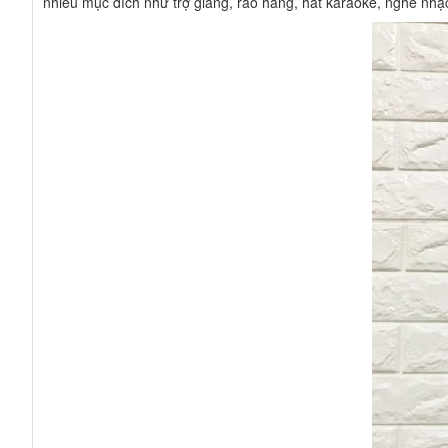
nhiều mục đích như trợ giảng, rao hàng, hát karaoke, nghe nhạc 