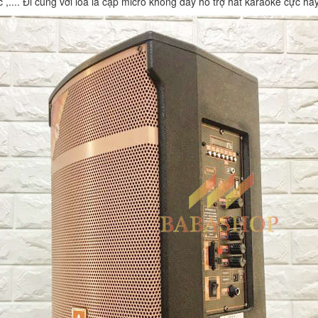
,.... Đi cùng với loa là cặp micro không dây hỗ trợ hát karaoke cực hay