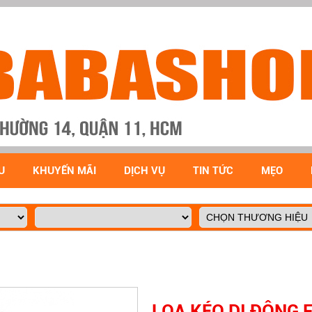
U
KHUYẾN MÃI
DỊCH VỤ
TIN TỨC
MẸO
LOA KÉO DI ĐỘNG 