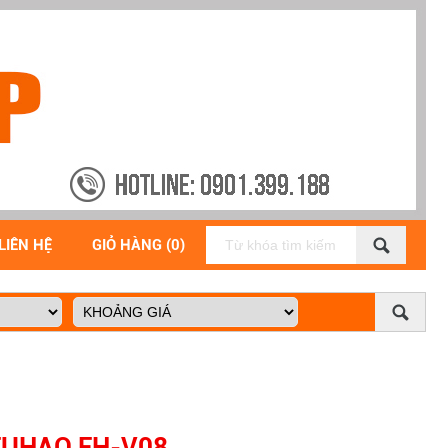
LIÊN HỆ
GIỎ HÀNG (0)
FUHAO FH-V08