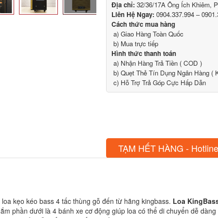
Địa chỉ:
32/36/17A Ông Ích Khiêm, 
Liên Hệ Ngay:
0904.337.994 – 0901.
Cách thức mua hàng
a) Giao Hàng Toàn Quốc
b) Mua trực tiếp
Hình thức thanh toán
a) Nhận Hàng Trả Tiền ( COD )
b) Quẹt Thẻ Tín Dụng Ngân Hàng ( K
c) Hỗ Trợ Trả Góp Cực Hấp Dẫn
TẠM HẾT HÀNG - Hotline
 loa kẹo kéo bass 4 tấc thùng gỗ đến từ hãng kingbass.
Loa KingBas
ay nắm phần dưới là 4 bánh xe cơ động giúp loa có thể di chuyển dễ dà