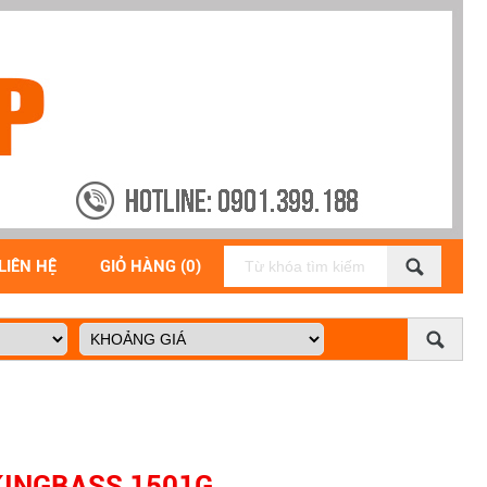
LIÊN HỆ
GIỎ HÀNG (0)
KINGBASS 1501G