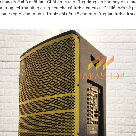
khác là ở chỗ chất âm. Chất âm của những dòng loa kéo này phụ thuộc
 trung với khả năng dung hòa cho cả treble và bass. Chi tiết hơn về 
 loa trang bị cho mình 1 Treble còi nên sẽ cho ra những âm treble t