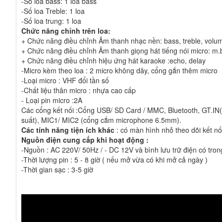
-Số loa bass: 1 loa bass
-Số loa Treble: 1 loa
-Số loa trung: 1 loa
Chức năng chỉnh trên loa:
+ Chức năng điều chỉnh Âm thanh nhạc nền: bass, treble, volu
+ Chức năng điều chỉnh Âm thanh giọng hát tiếng nói micro: m.b
+ Chức năng điều chỉnh hiệu ứng hát karaoke :echo, delay
-Micro kèm theo loa : 2 micro không dây, cổng gắn thêm micro
-Loại micro : VHF đổi tần số
-Chất liệu thân micro : nhựa cao cấp
- Loại pin micro :2A
Các cổng kết nối :Cổng USB/ SD Card / MMC, Bluetooth, GT.IN(
suất), MIC1/ MIC2 (cổng cắm microphone 6.5mm).
Các tính năng tiện ích khác
: có màn hình nhỏ theo dõi kết nối
Nguồn điện cung cấp khi hoạt động :
-Nguồn : AC 220V/ 50Hz / - DC 12V và bình lưu trữ điện có tron
-Thời lượng pin : 5 - 8 giờ ( nếu mở vừa có khi mở cả ngày )
-Thời gian sạc : 3-5 giờ