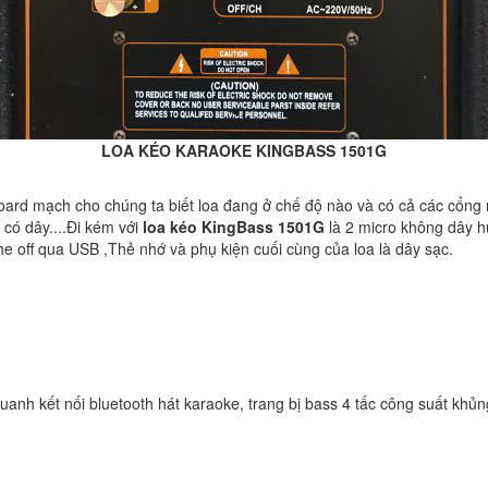
LOA KÉO KARAOKE KINGBASS 1501G
board mạch cho chúng ta biết loa đang ở chế độ nào và có cả các cổng 
có dây....Đi kém với
loa kéo KingBass 1501G
là 2 micro không dây h
e off qua USB ,Thẻ nhớ và phụ kiện cuối cùng của loa là dây sạc.
anh kết nối bluetooth hát karaoke, trang bị bass 4 tấc công suất khủng!