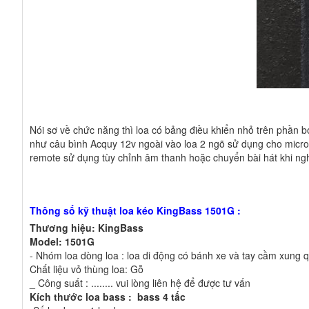
Nói sơ về chức năng thì loa có bảng điều khiển nhỏ trên phần 
như câu bình Acquy 12v ngoài vào loa 2 ngõ sử dụng cho micro 
remote sử dụng tùy chỉnh âm thanh hoặc chuyển bài hát khi ngh
Thông số kỹ thuật loa kéo KingBass 1501G :
Thương hiệu: KingBass
Model: 1501G
- Nhóm loa dòng loa : loa di động có bánh xe và tay cầm xung qu
Chất liệu vỏ thùng loa: Gỗ
_ Công suất : ........ vui lòng liên hệ để được tư vấn
Kích thước loa bass : bass 4 tấc