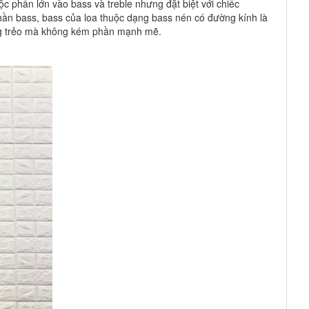
 phần lớn vào bass và treble nhưng đặt biệt với chiếc
phần bass, bass của loa thuộc dạng bass nén có đường kính là
rong trẻo mà không kém phần mạnh mẽ.