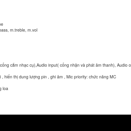
me
ass, m.treble, m.vol
cổng cắm nhạc cụ),Audio input( cổng nhận và phát âm thanh), Audio ou
 , hiển thị dung lượng pin , ghi âm , Mic priority: chức năng MC
g loa