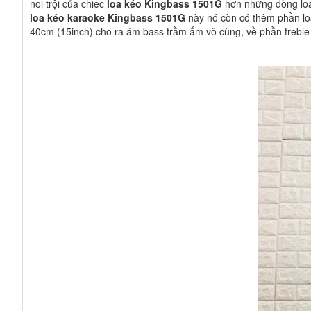
nổi trội của chiếc
loa kéo Kingbass 1501G
hơn những dòng loa 
loa kéo karaoke
Kingbass 1501G
này nó còn có thêm phần loa
40cm (15inch) cho ra âm bass trầm ấm vô cùng, về phần treble