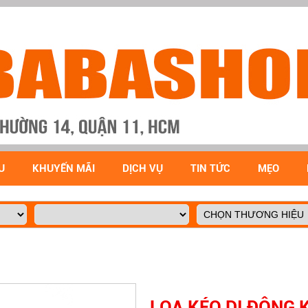
U
KHUYẾN MÃI
DỊCH VỤ
TIN TỨC
MẸO
LOA KÉO DI ĐỘNG 