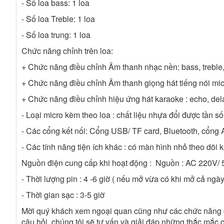
- Số loa bass: 1 loa
- Số loa Treble: 1 loa
- Số loa trung: 1 loa
Chức năng chỉnh trên loa:
+ Chức năng điều chỉnh Âm thanh nhạc nền: bass, treble
+ Chức năng điều chỉnh Âm thanh giọng hát tiếng nói micr
+ Chức năng điều chỉnh hiệu ứng hát karaoke : echo, del
- Loại micro kèm theo loa : chất liệu nhựa đổi được tần số
- Các cổng kết nối: Cổng USB/ TF card, Bluetooth, cổng
- Các tính năng tiện ích khác : có màn hình nhỏ theo dõi k
Nguồn điện cung cấp khi hoạt động : Nguồn : AC 220V/ 50
- Thời lượng pin : 4 -6 giờ ( nếu mở vừa có khi mở cả ngày
- Thời gian sạc : 3-5 giờ
Mời quý khách xem ngoại quan cũng như các chức năng ch
câu hỏi chúng tôi sẽ tư vấn và giải đáp những thắc mắc