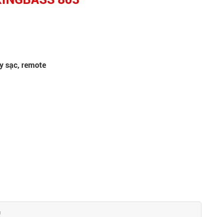
y sạc, remote
)
ú