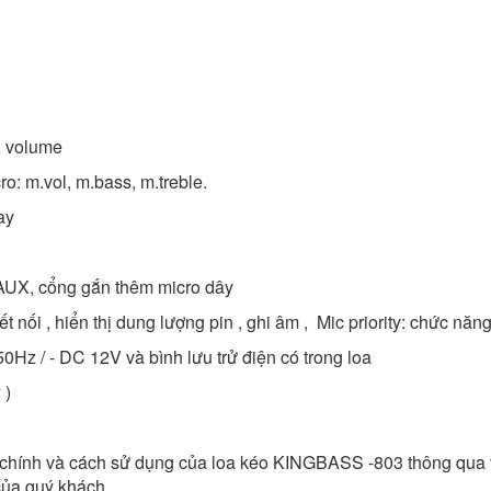
, volume
o: m.vol, m.bass, m.treble.
ay
 AUX, cổng gắn thêm micro dây
ết nối , hiển thị dung lượng pin , ghi âm , Mic priority: chức nă
Hz / - DC 12V và bình lưu trử điện có trong loa
 )
ính và cách sử dụng của loa kéo KINGBASS -803 thông qua vide
 của quý khách