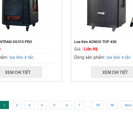
ONTRAN SG315 PRO
Loa Kéo ACNOS TOP 430
ệ
Liên Hệ
Giá :
phẩm:
loa kéo 4 tấc
Dòng sản phẩm:
loa kéo 4 tấc
XEM CHI TIẾT
XEM CHI TIẾT
1
2
3
4
5
6
7
...
35
36
Next 