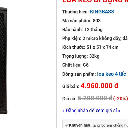
KINGBASS
Thương hiệu:
Mã sản phẩm: 803
Bảo hành: 12 tháng
Phụ kiện: 2 micro không dây, dâ
Kích thước: 51 x 51 x 74 cm
Trọng lượng: 32kg
Chất liệu: Gỗ
loa kéo 4 tấc
Dòng sản phẩm:
4.960.000 đ
Giá bán:
6.200.000 đ
(-20%
Giá cũ:
» Đăng nhập để xem giá sỉ «
✅
Khuyến mãi:
tặng lọc âm chống h