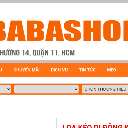
U
KHUYẾN MÃI
DỊCH VỤ
TIN TỨC
MẸO
LOA KÉO DI ĐỘNG 