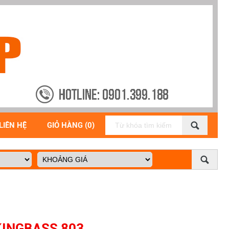
LIÊN HỆ
GIỎ HÀNG (0)
KINGBASS 803