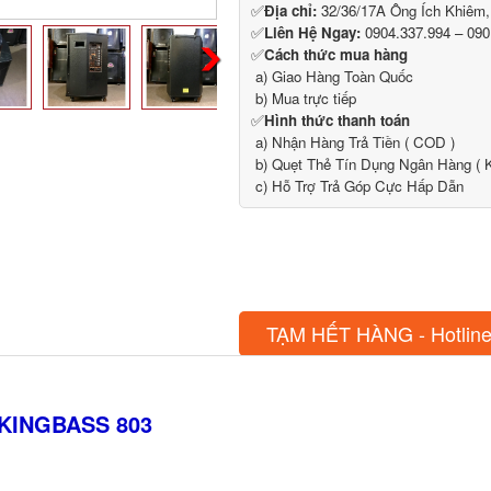
✅
Địa chỉ:
32/36/17A Ông Ích Khiêm
✅
Liên Hệ Ngay:
0904.337.994 – 090
✅
Cách thức mua hàng
a) Giao Hàng Toàn Quốc
b) Mua trực tiếp
✅
Hình thức thanh toán
a) Nhận Hàng Trả Tiền ( COD )
b) Quẹt Thẻ Tín Dụng Ngân Hàng ( K
c) Hỗ Trợ Trả Góp Cực Hấp Dẫn
TẠM HẾT HÀNG - Hotline
KINGBASS 803