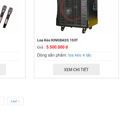
Loa Kéo KINGBASS 153T
5.500.000 đ
Giá :
Dòng sản phẩm:
loa kéo 4 tấc
XEM CHI TIẾT
›
Last ››