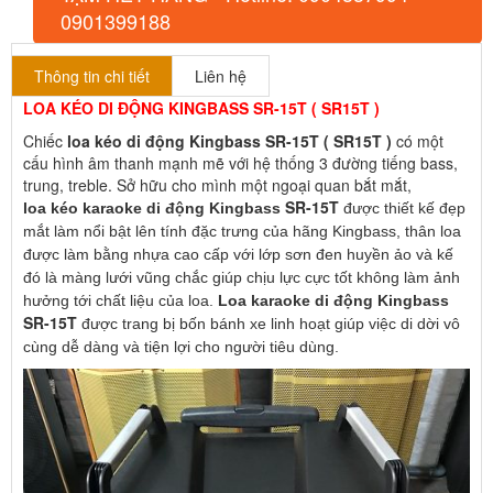
0901399188
Thông tin chi tiết
Liên hệ
LOA KÉO DI ĐỘNG KINGBASS SR-15T ( SR15T )
Chiếc
loa kéo di động Kingbass SR-15T ( SR15T )
có một
cấu hình âm thanh mạnh mẽ với hệ thống 3 đường tiếng bass,
trung, treble. Sở hữu cho mình một ngoại quan bắt mắt,
SR-15T
loa kéo karaoke di động Kingbass
được thiết kế đẹp
mắt làm nổi bật lên tính đặc trưng của hãng Kingbass, thân loa
được làm bằng nhựa cao cấp với lớp sơn đen huyền ảo và kế
đó là màng lưới vũng chắc giúp chịu lực cực tốt không làm ảnh
hưởng tới chất liệu của loa.
Loa karaoke di động Kingbass
SR-15T
được trang bị bốn bánh xe linh hoạt giúp việc di dời vô
cùng dễ dàng và tiện lợi cho người tiêu dùng.