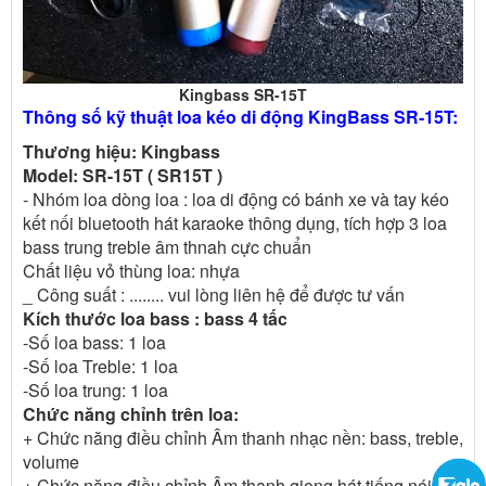
Kingbass SR-15T
Thông số kỹ thuật loa kéo di động KingBass SR-15T:
Thương hiệu: Kingbass
Model:
SR-15T ( SR15T )
- Nhóm loa dòng loa : loa di động có bánh xe và tay kéo
kết nối bluetooth hát karaoke thông dụng, tích hợp 3 loa
bass trung treble âm thnah cực chuẩn
Chất liệu vỏ thùng loa: nhựa
_ Công suất : ........ vui lòng liên hệ để được tư vấn
Kích thước loa bass : bass 4 tấc
-Số loa bass: 1 loa
-Số loa Treble: 1 loa
-Số loa trung: 1 loa
Chức năng chỉnh trên loa:
+ Chức năng điều chỉnh Âm thanh nhạc nền: bass, treble,
volume
+ Chức năng điều chỉnh Âm thanh giọng hát tiếng nói