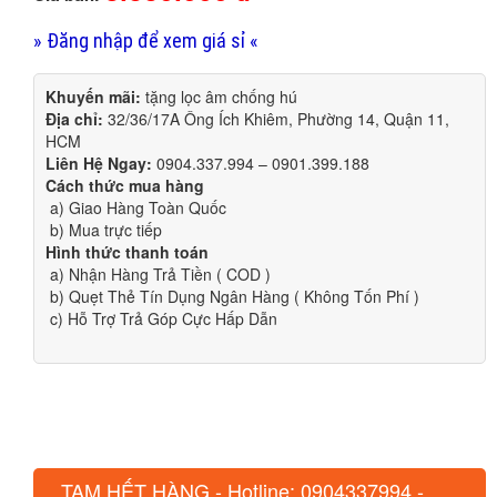
» Đăng nhập để xem giá sỉ «
Khuyến mãi:
tặng lọc âm chống hú
Địa chỉ:
32/36/17A Ông Ích Khiêm, Phường 14, Quận 11,
HCM
Liên Hệ Ngay:
0904.337.994 – 0901.399.188
Cách thức mua hàng
a) Giao Hàng Toàn Quốc
b) Mua trực tiếp
Hình thức thanh toán
a) Nhận Hàng Trả Tiền ( COD )
b) Quẹt Thẻ Tín Dụng Ngân Hàng ( Không Tốn Phí )
c) Hỗ Trợ Trả Góp Cực Hấp Dẫn
TẠM HẾT HÀNG - Hotline: 0904337994 -