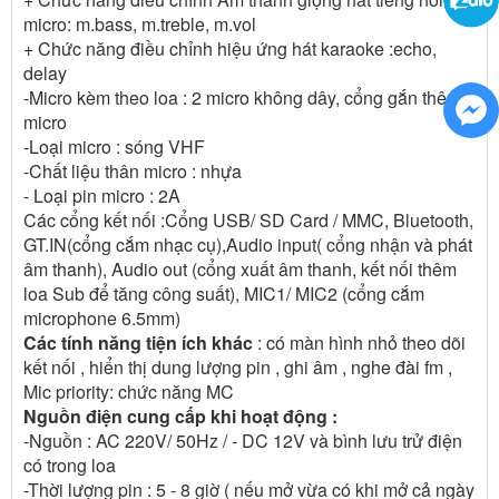
micro: m.bass, m.treble, m.vol
+ Chức năng điều chỉnh hiệu ứng hát karaoke :echo,
delay
-Micro kèm theo loa : 2 micro không dây, cổng gắn thêm
micro
-Loại micro : sóng VHF
-Chất liệu thân micro : nhựa
- Loại pin micro : 2A
Các cổng kết nối :Cổng USB/ SD Card / MMC, Bluetooth,
GT.IN(cổng cắm nhạc cụ),Audio input( cổng nhận và phát
âm thanh), Audio out (cổng xuất âm thanh, kết nối thêm
loa Sub để tăng công suất), MIC1/ MIC2 (cổng cắm
microphone 6.5mm)
Các tính năng tiện ích khác
: có màn hình nhỏ theo dõi
kết nối , hiển thị dung lượng pin , ghi âm , nghe đài fm ,
Mic priority: chức năng MC
Nguồn điện cung cấp khi hoạt động :
-Nguồn : AC 220V/ 50Hz / - DC 12V và bình lưu trử điện
có trong loa
-Thời lượng pin : 5 - 8 giờ ( nếu mở vừa có khi mở cả ngày