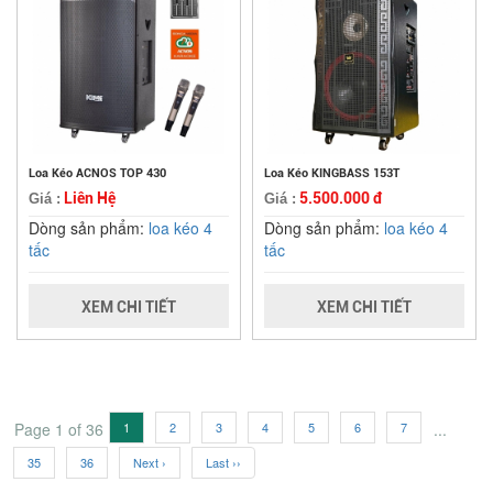
Loa Kéo ACNOS TOP 430
Loa Kéo KINGBASS 153T
Liên Hệ
5.500.000 đ
Giá :
Giá :
Dòng sản phẩm:
loa kéo 4
Dòng sản phẩm:
loa kéo 4
tấc
tấc
XEM CHI TIẾT
XEM CHI TIẾT
Page 1 of 36
1
2
3
4
5
6
7
...
35
36
Next ›
Last ››