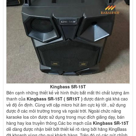
Kingbass SR-15T
Bên cạnh những thiết kế về hình thức bắt mắt thì chất lượng âm
thanh của
Kingbass SR-15T ( SR15T )
được đánh giá khá cao
về độ ổn định. Cùng với cặp micro hút âm cực kỳ tốt , sử dụng
được ở các môi trường trong và ngoài trời. Ngoài chức năng
karaoke loa còn được sử dụng trong mục đích giảng dạy, bán
hàng hay loa truyền thông.
Các bo mạch của
Kingbass SR-15T
dễ dàng được nhận biết bởi thiết kế rõ ràng bởi hãng KingBass
đã khoanh vùng cho quý khách hàng. Trên đó có các nút chỉnh