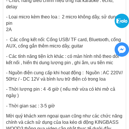
- Chức năng điều chỉnh hiệu ứng hát karaoke : echo, 
delay
- Loại micro kèm theo loa :  2 micro không dây, sử dụng 
pin 
2A                                                                                            
-  Các cổng kết nối: Cổng USB/ TF card, Bluetooth, cổng 
AUX, cổng gắn thêm micro dây, guitar
- Các tính năng tiện ích khác : có màn hình nhỏ theo dõi 
kết nối , hiển thị dung lượng pin , ghi âm, ưu tiên mic
- Nguồn điện cung cấp khi hoạt động :  Nguồn : AC 220V/ 
50Hz / - DC 12V và bình lưu trữ điện có trong loa
- Thời lượng pin : 4 -6 giờ ( nếu mở vừa có khi mở cả 
ngày )
- Thời gian sạc : 3-5 giờ
Mời quý khách xem ngoại quan cũng như các chức năng 
chính và cách sử dụng của loa kéo di động KINGBASS 
WOOD3 thông qua video cập nhật thực tế dưới đây , 