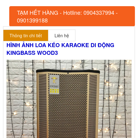
TẠM HẾT HÀNG - Hotline: 0904337994 -
0901399188
Thông tin chi tiết
Liên hệ
HÌNH ẢNH LOA KÉO KARAOKE DI ĐỘNG
KINGBASS WOOD3