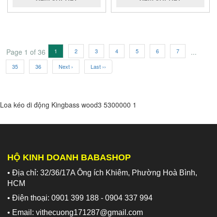
Page 1 of 36
1
2
3
4
5
6
7
...
35
36
Next ›
Last ››
Loa kéo di động Kingbass wood3
5300000
1
HỘ KINH DOANH BABASHOP
• Địa chỉ: 32/36/17A Ông ích Khiêm, Phường Hoà Bình,
HCM
• Điện thoại: 0901 399 188 - 0904 337 994
• Email: vithecuong171287@gmail.com