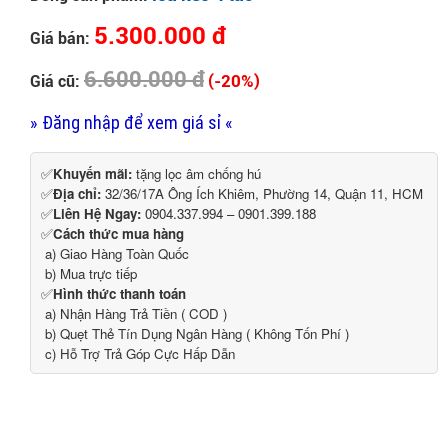
5.300.000 đ
Giá bán:
6.600.000 đ
(-20%)
Giá cũ:
» Đăng nhập để xem giá sỉ «
✅
Khuyến mãi:
tặng lọc âm chống hú
✅
Địa chỉ:
32/36/17A Ông Ích Khiêm, Phường 14, Quận 11, HCM
✅
Liên Hệ Ngay:
0904.337.994 – 0901.399.188
✅
Cách thức mua hàng
a) Giao Hàng Toàn Quốc
b) Mua trực tiếp
✅
Hình thức thanh toán
a) Nhận Hàng Trả Tiền ( COD )
b) Quẹt Thẻ Tín Dụng Ngân Hàng ( Không Tốn Phí )
c) Hỗ Trợ Trả Góp Cực Hấp Dẫn