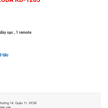
 dây sạc , 1 remote
3 tấc
)
Phường 14, Quận 11, HCM
399.188