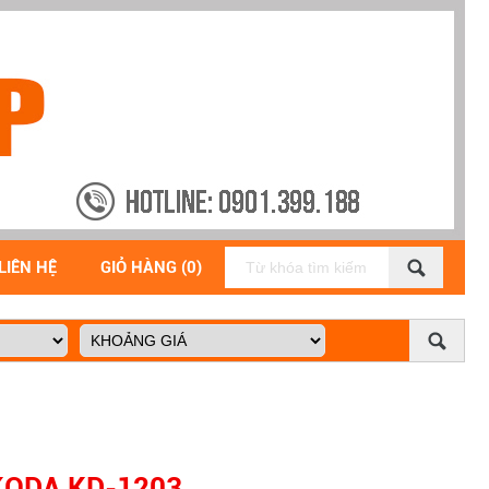
LIÊN HỆ
GIỎ HÀNG (0)
KODA KD-1203