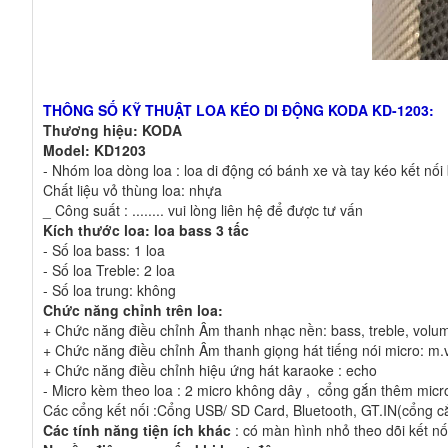
THÔNG SỐ KỸ THUẬT LOA KÉO DI ĐỘNG
KODA KD-1203:
Thương hiệu: KODA
Model:
KD1203
- Nhóm loa dòng loa : loa di động có bánh xe và tay kéo kết nố
Chất liệu vỏ thùng loa: nhựa
_ Công suất : ........ vui lòng liên hệ để được tư vấn
Kích thước loa: loa bass 3 tấc
- Số loa bass: 1 loa
- Số loa Treble: 2 loa
- Số loa trung: không
Chức năng chỉnh trên loa:
+ Chức năng điều chỉnh Âm thanh nhạc nền: bass, treble, volu
+ Chức năng điều chỉnh Âm thanh giọng hát tiếng nói micro: m.
+ Chức năng điều chỉnh hiệu ứng hát karaoke : echo
- Micro kèm theo loa : 2 micro không dây , cổng gắn thêm micr
Các cổng kết nối :Cổng USB/ SD Card, Bluetooth, GT.IN(cổng 
Các tính năng tiện ích khác
: có màn hình nhỏ theo dõi kết nối