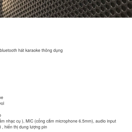
i bluetooth hát karaoke thông dụng
me
vol
o
cắm nhạc cụ ), MIC (cổng cắm microphone 6.5mm), audio input
 , hiển thị dung lượng pin