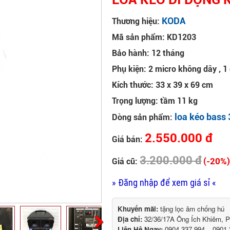
KODA
Thương hiệu:
Mã sản phẩm: KD1203
Bảo hành: 12 tháng
Phụ kiện: 2 micro không dây , 1
Kích thước: 33 x 39 x 69 cm
Trọng lượng: tầm 11 kg
loa kéo bass 
Dòng sản phẩm:
2.550.000 đ
Giá bán:
3.200.000 đ
(-20%
Giá cũ:
» Đăng nhập để xem giá sỉ «
Khuyến mãi:
tặng lọc âm chống hú
Địa chỉ:
32/36/17A Ông Ích Khiêm, 
Liên Hệ Ngay:
0904.337.994 – 0901.