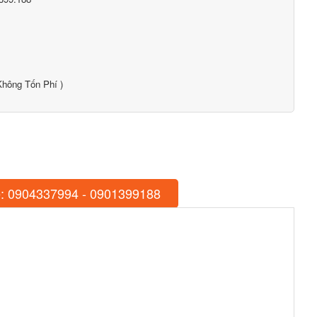
hông Tốn Phí )
: 0904337994 - 0901399188