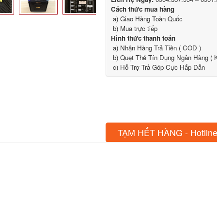
Cách thức mua hàng
a) Giao Hàng Toàn Quốc
b) Mua trực tiếp
Hình thức thanh toán
a) Nhận Hàng Trả Tiền ( COD )
b) Quẹt Thẻ Tín Dụng Ngân Hàng ( K
c) Hỗ Trợ Trả Góp Cực Hấp Dẫn
TẠM HẾT HÀNG - Hotline