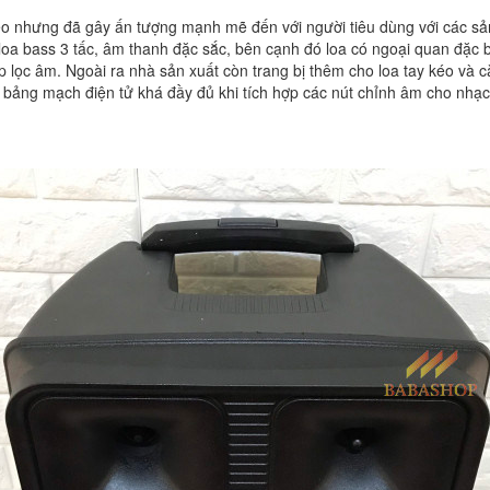
kéo nhưng đã gây ấn tượng mạnh mẽ đến với người tiêu dùng với các sả
loa bass 3 tấc, âm thanh đặc sắc, bên cạnh đó loa có ngoại quan đặc b
úp lọc âm. Ngoài ra nhà sản xuất còn trang bị thêm cho loa tay kéo và cặ
bảng mạch điện tử khá đầy đủ khi tích hợp các nút chỉnh âm cho nhạc,