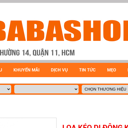
U
KHUYẾN MÃI
DỊCH VỤ
TIN TỨC
MẸO
LOA KÉO DI ĐỘNG 