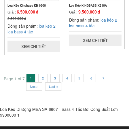
Loa Kéo Kingbass KB 6608
Loa Kéo KINGBASS X218A
6.500.000 đ
9.500.000 đ
Giá :
Giá :
8.500.000 đ
Dòng sản phẩm:
loa kéo 2
loa bass 4 tấc
Dòng sản phẩm:
loa kéo 2
loa bass 4 tấc
XEM CHI TIẾT
XEM CHI TIẾT
Page 1 of 7
1
2
3
4
5
6
7
Next ›
Last ››
Loa Kéo Di Động MBA SA-6607 - Bass 4 Tấc Đôi Công Suất Lớn
9900000
1