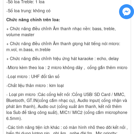
-Số loa Treble: 1 loa
-Số loa trung: không có
Chức năng chỉnh trên loa:
+ Chức năng điều chỉnh Âm thanh nhạc nền: bass, treble,
volume master
+ Chức năng điều chỉnh Âm thanh giọng hát tiếng nói micro:
m.vol, m.bass, m.treble
+ Chức năng điều chỉnh hiệu ứng hát karaoke : echo, delay
-Micro kèm theo loa : 2 micro không dây , cổng gắn thêm micro
-Loại micro : UHF đổi tần số
-Chất liệu thân micro : kim loại
- Loại pin micro :Các cổng kết nối :Cổng USB/ SD Card / MMC,
Bluetooth, GT.IN(cổng cắm nhạc cụ), Audio input( cổng nhận và
phát âm thanh), Audio out (cổng xuất âm thanh, kết nối thêm
loa Sub để tăng công suất), MIC1/ MIC2 (cổng cắm microphone
6.5mm).
-Các tính năng tiện ích khác : có màn hình nhỏ theo dõi kết nối ,
hiển thị dung lượng pin , ghi âm , nghe đài fm , Mic priority: