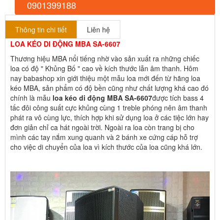
0901399188
Thông tin chi tiết
Liên hệ
LOA KÉO DI ĐỘNG MBA SA-6607
Thương hiệu MBA nổi tiếng nhờ vào sản xuất ra những chiếc
loa có độ " Khủng Bố " cao về kích thước lẫn âm thanh. Hôm
nay babashop xin giới thiệu một mẫu loa mới đến từ hãng loa
kéo MBA, sản phẩm có độ bền cũng như chất lượng khá cao đó
chính là mẫu
loa kéo di động MBA SA-6607
được tích bass 4
tấc đôi công suất cực khủng cùng 1 treble phóng nên âm thanh
phát ra vô cùng lực, thích hợp khi sử dụng loa ở các tiệc lớn hay
đơn giản chỉ ca hát ngoài trời. Ngoài ra loa còn trang bị cho
mình các tay nắm xung quanh và 2 bánh xe cứng cáp hỗ trợ
cho việc di chuyển của loa vì kích thước của loa cũng khá lớn.