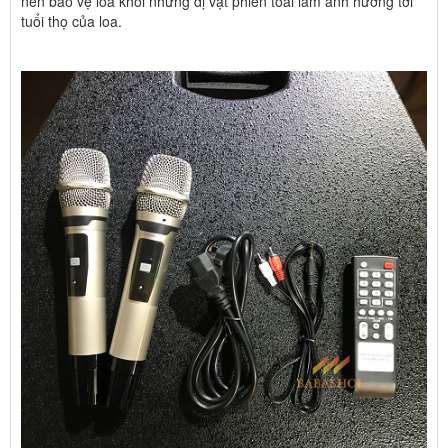
nên bảo vệ loa khỏi những dị vật phiền toái làm ảnh hưởng tới
tuổi thọ của loa.