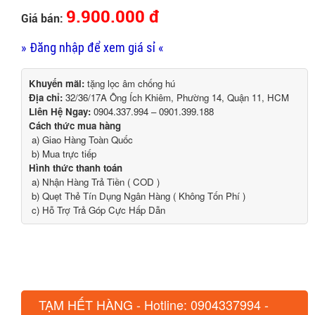
9.900.000 đ
Giá bán:
» Đăng nhập để xem giá sỉ «
Khuyến mãi:
tặng lọc âm chống hú
Địa chỉ:
32/36/17A Ông Ích Khiêm, Phường 14, Quận 11, HCM
Liên Hệ Ngay:
0904.337.994 – 0901.399.188
Cách thức mua hàng
a) Giao Hàng Toàn Quốc
b) Mua trực tiếp
Hình thức thanh toán
a) Nhận Hàng Trả Tiền ( COD )
b) Quẹt Thẻ Tín Dụng Ngân Hàng ( Không Tốn Phí )
c) Hỗ Trợ Trả Góp Cực Hấp Dẫn
TẠM HẾT HÀNG - Hotline: 0904337994 -