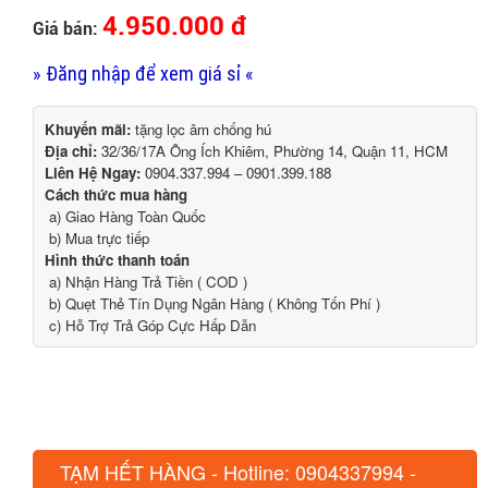
4.950.000 đ
Giá bán:
» Đăng nhập để xem giá sỉ «
Khuyến mãi:
tặng lọc âm chống hú
Địa chỉ:
32/36/17A Ông Ích Khiêm, Phường 14, Quận 11, HCM
Liên Hệ Ngay:
0904.337.994 – 0901.399.188
Cách thức mua hàng
a) Giao Hàng Toàn Quốc
b) Mua trực tiếp
Hình thức thanh toán
a) Nhận Hàng Trả Tiền ( COD )
b) Quẹt Thẻ Tín Dụng Ngân Hàng ( Không Tốn Phí )
c) Hỗ Trợ Trả Góp Cực Hấp Dẫn
TẠM HẾT HÀNG - Hotline: 0904337994 -