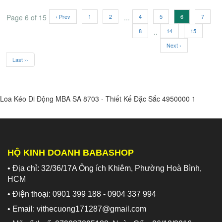
Page 6 of 15
‹ Prev
1
2
...
4
5
6
7
8
..
14
15
Next ›
Last ››
Loa Kéo Di Động MBA SA 8703 - Thiết Kế Đặc Sắc
4950000
1
HỘ KINH DOANH BABASHOP
• Địa chỉ: 32/36/17A Ông ích Khiêm, Phường Hoà Bình,
HCM
• Điện thoại: 0901 399 188 - 0904 337 994
• Email: vithecuong171287@gmail.com