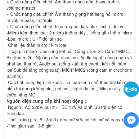
+ Chức năng điều chỉnh Âm thanh nhạc nền: bass, treble,
volume master
+ Chức năng điều chỉnh Âm thanh giọng hát tiếng nói micro:
m.vol, m.bass, m.treble
+ Chức năng điều chỉnh hiệu ứng hát karaoke : echo, delay
-Micro kèm theo loa : 2 micro không dây , cổng gắn thêm micro
-Loại micro : UHF đổi tần số
-Chất liệu thân micro : kim loại
- Loại pin micro :Các cổng kết nối :Cổng USB/ SD Card / MMC,
Bluetooth, GT.IN(cổng cắm nhạc cụ), Audio input( cổng nhận và
phát âm thanh), Audio out (cổng xuất âm thanh, kết nối thêm
loa Sub để tăng công suất), MIC1/ MIC2 (cổng cắm microphone
6.5mm).
-Các tính năng tiện ích khác : có màn hình nhỏ theo dõi kết nối ,
hiển thị dung lượng pin , ghi âm , nghe đài fm , Mic priority:
chức năng MC
Nguồn điện cung cấp khi hoạt động :
-Nguồn : AC 220V/ 50Hz / - DC 12V và bình lưu trử điện có
trong loa
-Thời lượng pin : 5 - 8 giờ ( nếu mở vừa có khi mở cả ngày )
-Thời gian sạc : 3-5 giờ