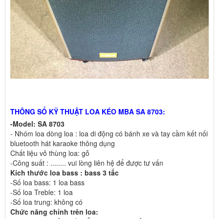
THÔNG SỐ KỸ THUẬT LOA KÉO MBA SA 8703:
-Model: SA 8703
- Nhóm loa dòng loa : loa di động có bánh xe và tay cầm kết nối
bluetooth hát karaoke thông dụng
Chất liệu vỏ thùng loa: gỗ
-Công suất : ........ vui lòng liên hệ để được tư vấn
Kích thước loa bass : bass 3 tấc
-Số loa bass: 1 loa bass
-Số loa Treble: 1 loa
-Số loa trung: không có
Chức năng chỉnh trên loa: