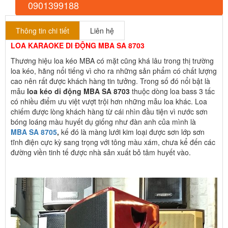
0901399188
Thông tin chi tiết
Liên hệ
LOA KARAOKE DI ĐỘNG MBA SA 8703
Thương hiệu loa kéo MBA có mặt cũng khá lâu trong thị trường
loa kéo, hãng nổi tiếng vì cho ra những sản phẩm có chất lượng
cao nên rất được khách hàng tin tưởng. Trong số đó nổi bật là
mẫu
loa kéo di động MBA SA 8703
thuộc dòng loa bass 3 tấc
có nhiều điểm ưu việt vượt trội hơn những mẫu loa khác. Loa
chiếm được lòng khách hàng từ cái nhìn đầu tiện vì nước sơn
bóng loáng màu huyết dụ giống như đàn anh của mình là
MBA SA 8705
,
kế đó là màng lưới kim loại được sơn lớp sơn
tĩnh điện cực kỳ sang trọng với tông màu xám, chưa kể đến các
đường viền tinh tế được nhà sản xuất bỏ tâm huyết vào.