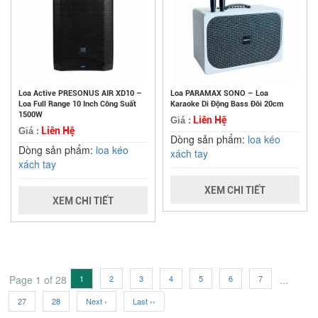
Loa Active PRESONUS AIR XD10 –
Loa PARAMAX SONO – Loa
Loa Full Range 10 Inch Công Suất
Karaoke Di Động Bass Đôi 20cm
1500W
Liên Hệ
Giá :
Liên Hệ
Giá :
Dòng sản phẩm:
loa kéo
Dòng sản phẩm:
loa kéo
xách tay
xách tay
XEM CHI TIẾT
XEM CHI TIẾT
Page 1 of 28
1
2
3
4
5
6
7
...
27
28
Next ›
Last ››