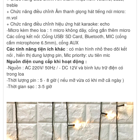
treble
+ Chức năng điều chỉnh Âm thanh giọng hát tiếng nói micro:
m.vol
+ Chức năng điều chỉnh hiệu ứng hát karaoke: echo
-Micro kèm theo loa : 1 micro không dây, cổng gắn thêm micro
Các cổng kết nối :Cổng USB/ SD Card, Bluetooth, MIC (cổng
cắm microphone 6.5mm), cổng AUX
Các tính năng tiện ích khác
: có màn hình nhỏ theo dõi kết
nối , hiển thị dung lượng pin, Mic priority: ưu tiên mic
Nguồn điện cung cấp khi hoạt động :
-Nguồn : AC 220V/ 50Hz / - DC 12V và bình lưu trữ điện có
trong loa
-Thời lượng pin : 5 - 8 giờ ( nếu mở vừa có khi mở cả ngày )
-Thời gian sạc : 3-5 giờ