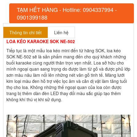
TẠM HẾT HÀNG - Hotline: 0904337994 -
0901399188
Thông tin chi tiết
Liên hệ
LOA KÉO KARAOKE SOK NE-502
Tiếp tục là một mẫu loa kéo mini đến từ hãng SOK, loa kéo
SOK NE-502 sẽ là sản phẩm mang đến cho quý khách những
buổi karaoke cùng người thân trọn vẹn nhất. Loa sở hữu cho
mình ngoại quan sang trọng do được làm từ gỗ và được phủ lớp
sơn màu nâu làm nổi lên những nét vân gỗ tinh tế. Màng lưới
kim loại màu đen hỗ trợ việc lọc âm và cản dị vật làm tăng tuổi
thọ cho loa. Không những thế ngoại quan của loa còn được
trang bị thêm dàn đèn LED thay đổi màu sắc giúp tạo thêm
không khí thú vị khi sử dụng.