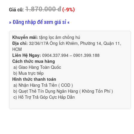
1.870.000 đ
(-9%)
Giá cũ:
» Đăng nhập để xem giá sỉ «
Khuyến mãi:
tặng lọc âm chống hú
Địa chỉ:
32/36/17A Ông Ích Khiêm, Phường 14, Quận 11,
HCM
Liên Hệ Ngay:
0904.337.994 – 0901.399.188
Cách thức mua hàng
a) Giao Hàng Toàn Quốc
b) Mua trực tiếp
Hình thức thanh toán
a) Nhận Hàng Trả Tiền ( COD )
b) Quẹt Thẻ Tín Dụng Ngân Hàng ( Không Tốn Phí )
c) Hỗ Trợ Trả Góp Cực Hấp Dẫn