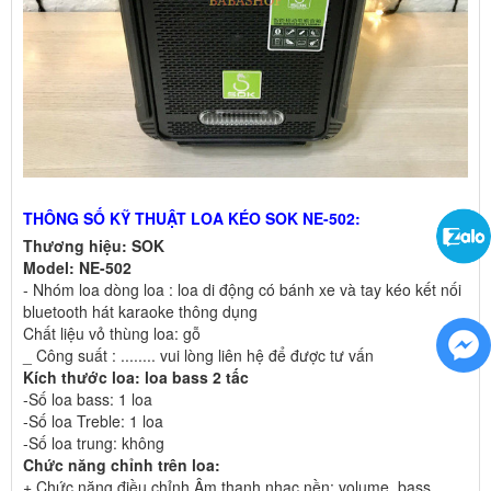
THÔNG SỐ KỸ THUẬT LOA KÉO SOK NE-502:
Thương hiệu: SOK
Model:
NE-502
- Nhóm loa dòng loa : loa di động có bánh xe và tay kéo kết nối
bluetooth hát karaoke thông dụng
Chất liệu vỏ thùng loa: gỗ
_ Công suất : ........ vui lòng liên hệ để được tư vấn
Kích thước loa: loa bass 2 tấc
-Số loa bass: 1 loa
-Số loa Treble: 1 loa
-Số loa trung: không
Chức năng chỉnh trên loa:
+ Chức năng điều chỉnh Âm thanh nhạc nền: volume, bass,