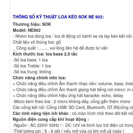
THÔNG SỐ KỸ THUẬT LOA KÉO SOK NE 902:
Thương hiệu: SOK
Model:
NE902
- Nhóm loa dòng loa : loa di động có bánh xe và tay kéo kết nố
Chất liệu vỏ thùng loa: gỗ
_ Công suất : ........ vui lòng liên hệ để được tư vấn
Kích thước loa: loa bass 2,5 tấc
-Số loa bass: 1 loa
-Số loa Treble: 1 loa
-Số loa trung: không
Chức năng chỉnh trên loa:
+ Chức năng điều chỉnh Âm thanh nhạc nền: volume, bass, treb
+ Chức năng điều chỉnh Âm thanh giọng hát tiếng nói micro: m.v
+ Chức năng điều chỉnh hiệu ứng hát karaoke: echo, delay
-Micro kèm theo loa : 2 micro không dây, cổng gắn thêm micro
Các cổng kết nối :Cổng USB/ SD Card, Bluetooth, GT.IN(cổng 
Các tính năng tiện ích khác
: có màn hình nhỏ theo dõi kết nối 
Nguồn điện cung cấp khi hoạt động :
-Nguồn : AC 220V/ 50Hz / - DC 12V và bình lưu trữ điện có tron
-Thời lượng pin : 5 - 8 giờ ( nếu mở vừa có khi mở cả ngày )