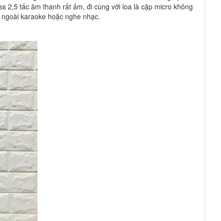
ss 2,5 tấc âm thanh rất ấm, đi cùng với loa là cặp micro không
c ngoài karaoke hoặc nghe nhạc.