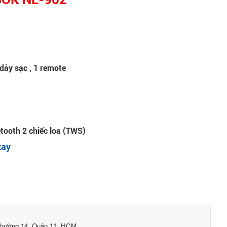
 dây sạc , 1 remote
tooth 2 chiếc loa (TWS)
tay
Phường 14, Quận 11, HCM