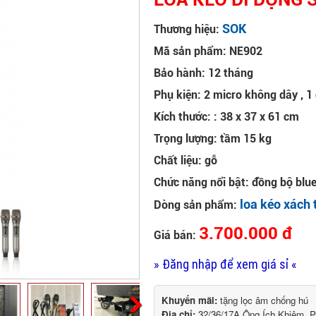
SOK
Thương hiệu:
Mã sản phẩm: NE902
Bảo hành: 12 tháng
Phụ kiện: 2 micro không dây , 1
Kích thước: : 38 x 37 x 61 cm
Trọng lượng: tầm 15 kg
Chất liệu: gỗ
Chức năng nổi bật: đồng bộ blue
loa kéo xách 
Dòng sản phẩm:
3.700.000 đ
Giá bán:
» Đăng nhập để xem giá sỉ «
Khuyến mãi:
tặng lọc âm chống hú
Địa chỉ:
32/36/17A Ông Ích Khiêm, 