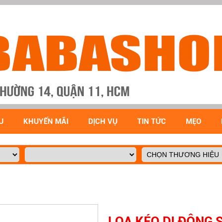
U
KHUYẾN MÃI
DỊCH VỤ
TIN TỨC
MẸO
LOA KÉO DI ĐỘNG 