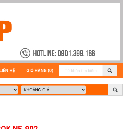
LIÊN HỆ
GIỎ HÀNG (0)
SOK NE-902