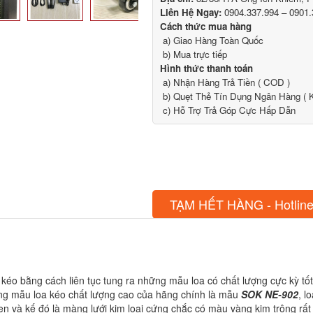
Liên Hệ Ngay:
0904.337.994 – 0901.
Cách thức mua hàng
a) Giao Hàng Toàn Quốc
b) Mua trực tiếp
Hình thức thanh toán
a) Nhận Hàng Trả Tiền ( COD )
b) Quẹt Thẻ Tín Dụng Ngân Hàng ( K
c) Hỗ Trợ Trả Góp Cực Hấp Dẫn
TẠM HẾT HÀNG - Hotline
a kéo bằng cách liên tục tung ra những mẫu loa có chất lượng cực kỳ
ững mẫu loa kéo chất lượng cao của hãng chính là mẫu
SOK NE-902
, l
 và kế đó là màng lưới kim loại cứng chắc có màu vàng kim trông rất