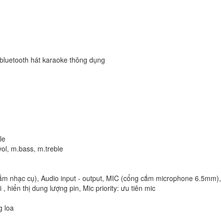
i bluetooth hát karaoke thông dụng
le
ol, m.bass, m.treble
cắm nhạc cụ), Audio input - output, MIC (cổng cắm microphone 6.5mm)
, hiển thị dung lượng pin, Mic priority: ưu tiên mic
g loa