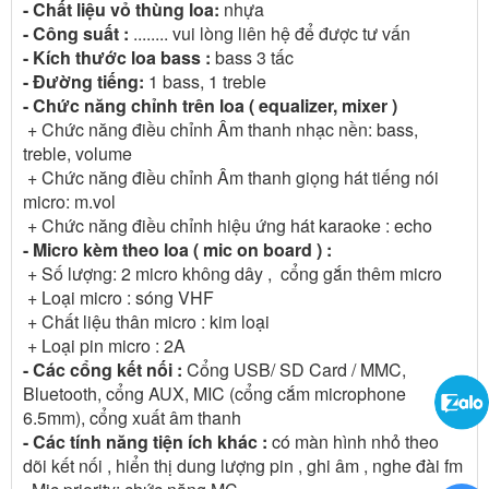
- Chất liệu vỏ thùng loa:
nhựa
- Công suất :
........ vui lòng liên hệ để được tư vấn
- Kích thước loa bass :
bass 3 tấc
- Đường tiếng:
1 bass, 1 treble
- Chức năng chỉnh trên loa ( equalizer, mixer )
+ Chức năng điều chỉnh Âm thanh nhạc nền: bass,
treble, volume
+ Chức năng điều chỉnh Âm thanh giọng hát tiếng nói
micro: m.vol
+ Chức năng điều chỉnh hiệu ứng hát karaoke : echo
- Micro kèm theo loa ( mic on board ) :
+ Số lượng: 2 micro không dây , cổng gắn thêm micro
+ Loại micro : sóng VHF
+ Chất liệu thân micro : kim loại
+ Loại pin micro : 2A
- Các cổng kết nối :
Cổng USB/ SD Card / MMC,
Bluetooth, cổng AUX, MIC (cổng cắm microphone
6.5mm), cổng xuất âm thanh
- Các tính năng tiện ích khác :
có màn hình nhỏ theo
dõi kết nối , hiển thị dung lượng pin , ghi âm , nghe đài fm