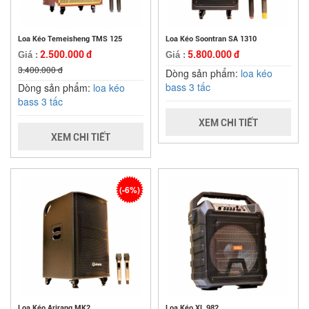
Loa Kéo Temeisheng TMS 125
Loa Kéo Soontran SA 1310
2.500.000 đ
5.800.000 đ
Giá :
Giá :
3.400.000 đ
Dòng sản phẩm:
loa kéo
bass 3 tấc
Dòng sản phẩm:
loa kéo
bass 3 tấc
XEM CHI TIẾT
XEM CHI TIẾT
(-6%)
Loa Kéo Arirang MK2
Loa Kéo XL 982