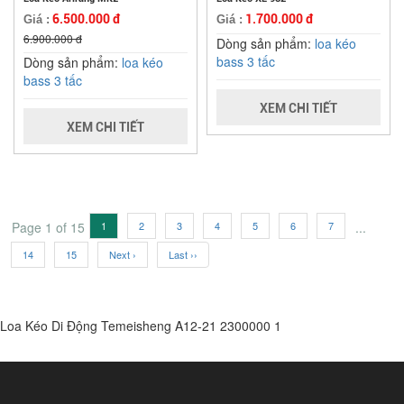
6.500.000 đ
1.700.000 đ
Giá :
Giá :
6.900.000 đ
Dòng sản phẩm:
loa kéo
bass 3 tấc
Dòng sản phẩm:
loa kéo
bass 3 tấc
XEM CHI TIẾT
XEM CHI TIẾT
Page 1 of 15
1
2
3
4
5
6
7
...
14
15
Next ›
Last ››
Loa Kéo Di Động Temeisheng A12-21
2300000
1