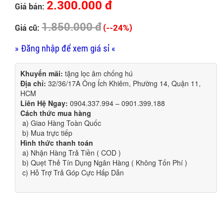
2.300.000 đ
Giá bán:
1.850.000 đ
(--24%)
Giá cũ:
» Đăng nhập để xem giá sỉ «
Khuyến mãi:
tặng lọc âm chống hú
Địa chỉ:
32/36/17A Ông Ích Khiêm, Phường 14, Quận 11,
HCM
Liên Hệ Ngay:
0904.337.994 – 0901.399.188
Cách thức mua hàng
a) Giao Hàng Toàn Quốc
b) Mua trực tiếp
Hình thức thanh toán
a) Nhận Hàng Trả Tiền ( COD )
b) Quẹt Thẻ Tín Dụng Ngân Hàng ( Không Tốn Phí )
c) Hỗ Trợ Trả Góp Cực Hấp Dẫn