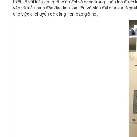
thiết kế với kiểu dáng rất hiện đại và sang trọng, thân loa đư
văn và kiểu hình độc đáo làm toát lên vẻ hiện đại của loa. Ngoà
cho việc di chuyển dễ dàng hơn bao giờ hết.