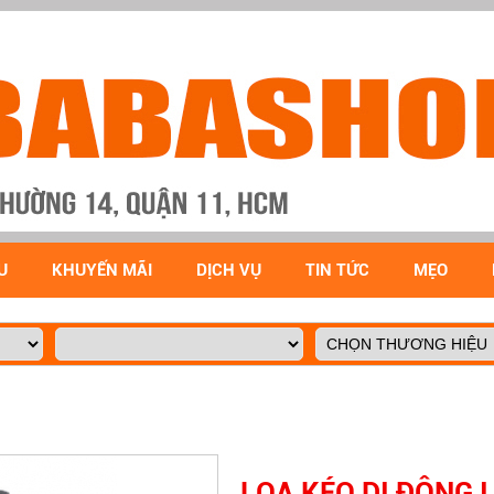
U
KHUYẾN MÃI
DỊCH VỤ
TIN TỨC
MẸO
LOA KÉO DI ĐỘNG 