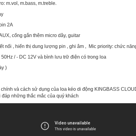
o: m.vol, m.bass, m.treble.
ay
                                                                                
 AUX, cổng gắn thêm micro dây, guitar
ết nối , hiển thị dung lượng pin , ghi âm ,  Mic priority: chức nă
50Hz / - DC 12V và bình lưu trữ điện có trong loa
ày )
chính và cách sử dụng của loa kéo di động KINGBASS CLOUDBO
iải đáp những thắc mắc của quý khách