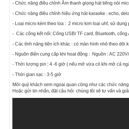
- Chức năng điều chỉnh Âm thanh giọng hát tiếng nói micr
- Chức năng điều chỉnh hiệu ứng hát karaoke : echo, del
- Loại micro kèm theo loa :  2 micro kim loại uhf, sử dụng pin 2A            
-  Các cổng kết nối: Cổng USB/ TF card, Bluetooth, cổng
- Các tính năng tiện ích khác : có màn hình nhỏ theo dõi k
- Nguồn điện cung cấp khi hoạt động :  Nguồn : AC 220V/ 
- Thời lượng pin : 4 -6 giờ ( nếu mở vừa có khi mở cả ng
- Thời gian sạc : 3-5 giờ
Mời quý khách xem ngoại quan cũng như các chức năng 
Hoặc gửi tin nhắn, đặt câu hỏi  chúng tôi sẽ tư vấn và g