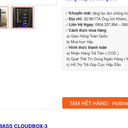
✅
Khuyến mãi:
tặng lọc âm chống h
✅
Địa chỉ:
32/36/17A Ông Ích Khiêm
✅
Liên Hệ Ngay:
0904.337.994 – 090
✅
Cách thức mua hàng
a) Giao Hàng Toàn Quốc
b) Mua trực tiếp
✅
Hình thức thanh toán
a) Nhận Hàng Trả Tiền ( COD )
b) Quẹt Thẻ Tín Dụng Ngân Hàng ( K
c) Hỗ Trợ Trả Góp Cực Hấp Dẫn
TẠM HẾT HÀNG - Hotline
GBASS CLOUDBOX-3