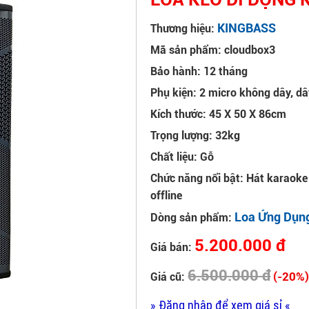
KINGBASS
Thương hiệu:
Mã sản phẩm: cloudbox3
Bảo hành: 12 tháng
Phụ kiện: 2 micro không dây, dâ
Kích thước: 45 X 50 X 86cm
Trọng lượng: 32kg
Chất liệu: Gỗ
Chức năng nổi bật: Hát karaok
offline
Loa Ứng Dụn
Dòng sản phẩm:
5.200.000 đ
Giá bán:
6.500.000 đ
(-20%
Giá cũ:
» Đăng nhập để xem giá sỉ «