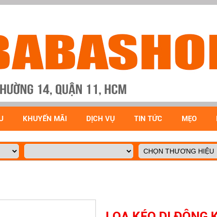
U
KHUYẾN MÃI
DỊCH VỤ
TIN TỨC
MẸO
LOA KÉO DI ĐỘNG