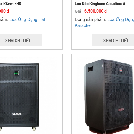
s KSnet 445
Loa Kéo Kingbass Cloudbox 8
000 đ
6.500.000 đ
Giá :
phẩm:
Loa Ứng Dụng Hát
Dòng sản phẩm:
Loa Ứng Dụn
Karaoke
XEM CHI TIẾT
XEM CHI TIẾT