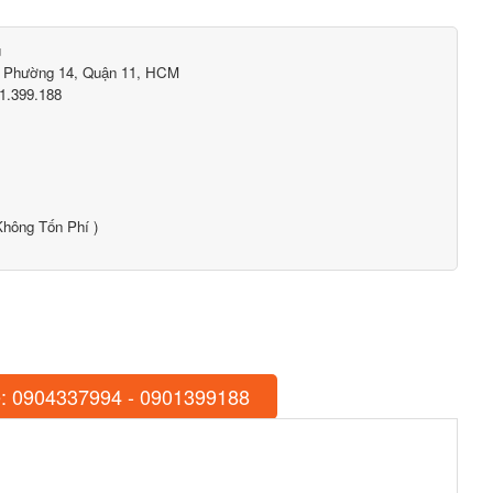
ú
, Phường 14, Quận 11, HCM
1.399.188
hông Tốn Phí )
: 0904337994 - 0901399188