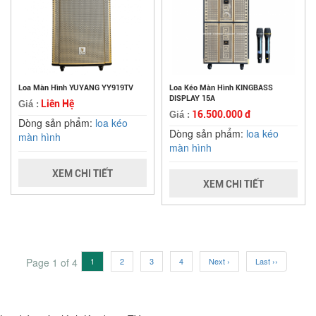
Loa Màn Hình YUYANG YY919TV
Loa Kéo Màn Hình KINGBASS
DISPLAY 15A
Liên Hệ
Giá :
16.500.000 đ
Giá :
Dòng sản phẩm:
loa kéo
Dòng sản phẩm:
loa kéo
màn hình
màn hình
XEM CHI TIẾT
XEM CHI TIẾT
Page 1 of 4
1
2
3
4
Next ›
Last ››