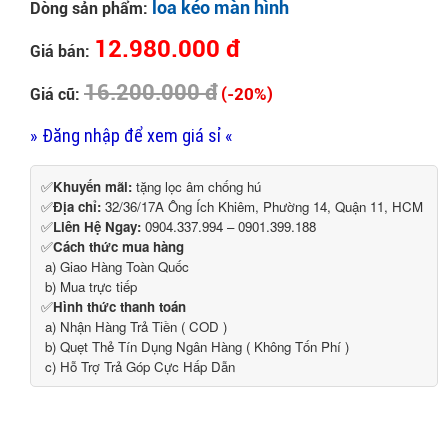
loa kéo màn hình
Dòng sản phẩm:
12.980.000 đ
Giá bán:
16.200.000 đ
(-20%)
Giá cũ:
» Đăng nhập để xem giá sỉ «
✅
Khuyến mãi:
tặng lọc âm chống hú
✅
Địa chỉ:
32/36/17A Ông Ích Khiêm, Phường 14, Quận 11, HCM
✅
Liên Hệ Ngay:
0904.337.994 – 0901.399.188
✅
Cách thức mua hàng
a) Giao Hàng Toàn Quốc
b) Mua trực tiếp
✅
Hình thức thanh toán
a) Nhận Hàng Trả Tiền ( COD )
b) Quẹt Thẻ Tín Dụng Ngân Hàng ( Không Tốn Phí )
c) Hỗ Trợ Trả Góp Cực Hấp Dẫn