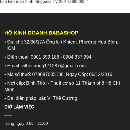
Loa kéo màn hình Kingbass TV-250
12980000
1
HỘ KINH DOANH BABASHOP
• Địa chỉ: 32/36/17A Ông ích Khiêm, Phường Hoà Bình,
HCM
• Điện thoại: 0901 399 188 - 0904 337 994
• Email: vithecuong171287@gmail.com
• Mã số thuế: 079087005138, Ngày Cấp: 06/12/2016
• Nơi cấp: Bình Thới - Thuế cơ sở 11 Thành phố Hồ Chí
Minh
•
Đại diện pháp luật: Vi Thế Cường
GIỜ LÀM VIỆC
Hàng ngày 8:00 - 21:00