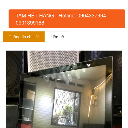
TẠM HẾT HÀNG - Hotline: 0904337994 -
0901399188
Thông tin chi tiết
Liên hệ