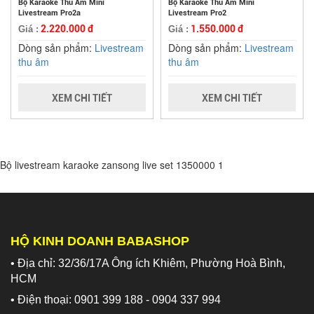
Bộ Karaoke Thu Âm Mini
Bộ Karaoke Thu Âm Mini
Livestream Pro2a
Livestream Pro2
2.220.000 đ
1.550.000 đ
Giá :
Giá :
Dòng sản phẩm:
Livestream
Dòng sản phẩm:
Livestream
thu âm
thu âm
XEM CHI TIẾT
XEM CHI TIẾT
Bộ livestream karaoke zansong live set
1350000
1
HỘ KINH DOANH BABASHOP
• Địa chỉ: 32/36/17A Ông ích Khiêm, Phường Hoà Bình,
HCM
• Điện thoại: 0901 399 188 - 0904 337 994