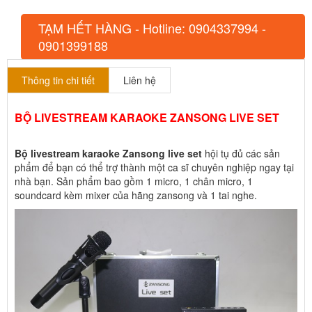
TẠM HẾT HÀNG - Hotline: 0904337994 -
0901399188
Thông tin chi tiết
Liên hệ
BỘ LIVESTREAM KARAOKE ZANSONG LIVE SET
Bộ livestream karaoke Zansong live set
hội tụ đủ các sản
phẩm để bạn có thể trợ thành một ca sĩ chuyên nghiệp ngay tại
nhà bạn. Sản phẩm bao gồm 1 micro, 1 chân micro, 1
soundcard kèm mixer của hãng zansong và 1 tai nghe.