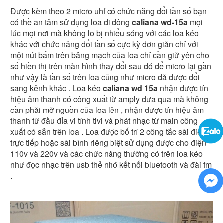
Được kèm theo 2 micro uhf có chức năng đổi tần số bạn
có thề an tâm sử dụng loa di đông
caliana wd-15a
mọi
lúc mọi nơi mà không lo bị nhiểu sóng với các loa kéo
khác với chức năng đổi tần số cực kỳ đơn giản chỉ với
một nút bấm trên bảng mạch của loa chỉ cần giử yên cho
số hiền thị trên màn hình thay đổi sau đó để micro lại gần
như vậy là tần số trên loa củng như micro đả được đổi
sang kênh khác . Loa kéo
caliana wd 15a
nhận được tín
hiệu âm thanh có công xuất từ amply đưa qua mà không
cần phải mở nguồn của loa lên , nhận được tín hiệu âm
thanh từ đầu đỉa vi tính tivi và phát nhạc từ main công
xuất có sẳn trên loa . Loa được bố trí 2 công tắc sài điện
trực tiếp hoặc sài bình riêng biệt sử dụng được cho điện
110v và 220v và các chức năng thường có trên loa kéo
như đọc nhạc trên usb thẻ nhớ kết nối bluetooth và đài fm
.