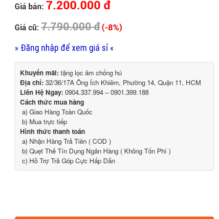
7.200.000 đ
Giá bán:
7.790.000 đ
(-8%)
Giá cũ:
» Đăng nhập để xem giá sỉ «
Khuyến mãi:
tặng lọc âm chống hú
Địa chỉ:
32/36/17A Ông Ích Khiêm, Phường 14, Quận 11, HCM
Liên Hệ Ngay:
0904.337.994 – 0901.399.188
Cách thức mua hàng
a) Giao Hàng Toàn Quốc
b) Mua trực tiếp
Hình thức thanh toán
a) Nhận Hàng Trả Tiền ( COD )
b) Quẹt Thẻ Tín Dụng Ngân Hàng ( Không Tốn Phí )
c) Hỗ Trợ Trả Góp Cực Hấp Dẫn