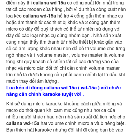
điểm này thì
caliana wd 15a
có công xuất lớn nhất trong
tất cả các moden của hảng , bởi vì dư thừa công xuất nên
loa kéo
caliana wd-15a
hổ trợ 4 cổng gắn thêm nhạc cụ
hoặc âm thanh từ các thiết bị khác và 2 cổng gắn thêm
micro có dây để quý khách có thể tự nhiên sử dụng với
đầy đủ các loại nhạc cụ cùng nhóm bạn . Nhà sản xuất
củng nhận thấy âm thanh từ nhiều thiết bị khác gắn vào
sẻ có âm lượng khác nhau nên đả bố trí volume cho từng
ngỏ nhạc và 1 volume master , volume master là volume
tổng khi quý khách đả chỉnh tất cả các đường vào của
nhạc và micro cân đối thì chỉ cần chỉnh volume master
lớn nhỏ là được không cần phải canh chỉnh lại từ đầu khi
muốn thay đổi âm lượng .
Loa kéo di động caliana wd 15a ( wd-15a ) với chức
năng cân chỉnh karaoke tuyệt vời .
Khi sử dụng micro karaoke khoảng cách giửa miệng và
micro do thói quen khi cầm mic củng như hơi ca của
nhiều người khác nhau nên nhà sản xuất đả tích hợp cho
caliana wd-15a
hai volume chỉnh micro a và b riêng biệt .
Bạn thích hát karaoke nhưng đôi khi đi cùng bạn bè vào