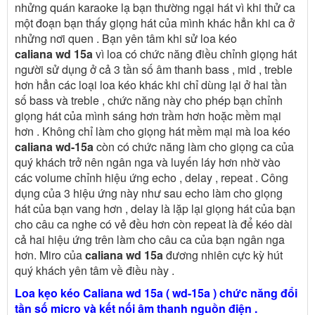
nhửng quán karaoke lạ bạn thường ngại hát vì khi thử ca
một đoạn bạn thấy giọng hát của mình khác hẳn khi ca ở
nhửng nơi quen . Bạn yên tâm khi sử loa kéo
caliana wd 15a
vì loa có chức năng điều chỉnh giọng hát
người sử dụng ở cả 3 tần số âm thanh bass , mid , treble
hơn hẳn các loại loa kéo khác khi chỉ dùng lại ở hai tần
số bass và treble , chức năng này cho phép bạn chỉnh
giọng hát của mình sáng hơn trầm hơn hoặc mềm mại
hơn . Không chỉ làm cho giọng hát mềm mại mà loa kéo
caliana wd-15a
còn có chức năng làm cho giọng ca của
quý khách trở nên ngân nga và luyến láy hơn nhờ vào
các volume chỉnh hiệu ứng echo , delay , repeat . Công
dụng của 3 hiệu ứng này như sau echo làm cho giọng
hát của bạn vang hơn , delay là lặp lại giọng hát của bạn
cho câu ca nghe có vẻ đều hơn còn repeat là để kéo dài
cả hai hiệu ứng trên làm cho câu ca của bạn ngân nga
hơn. Miro của
caliana wd 15a
đương nhiên cực kỳ hút
quý khách yên tâm về điều này .
Loa kẹo kéo Caliana wd 15a ( wd-15a ) chức năng đổi
tần số micro và kết nối âm thanh nguồn điện .