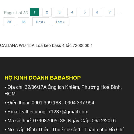
Page 1 of 36
1
2
3
4
5
6
7
...
35
36
Next ›
Last ››
CALIANA WD 15A Loa kéo bass 4 tấc
7200000
1
HỘ KINH DOANH BABASHOP
• Địa chỉ: 32/36/17A Ông ích Khiêm, Phường Hoà Bình,
HCM
• Điện thoại: 0901 399 188 - 0904 337 994
• Email: vithecuong171287@gmail.com
• Mã số thuế: 079087005138, Ngày Cấp: 06/12/2016
• Nơi cấp: Bình Thới - Thuế cơ sở 11 Thành phố Hồ Chí