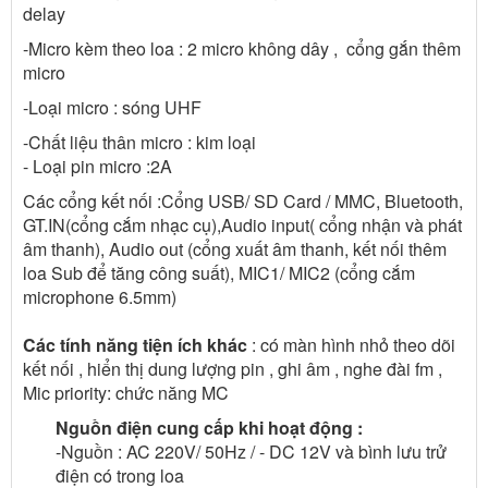
delay
-Micro kèm theo loa : 2 micro không dây , cổng gắn thêm
micro
-Loại micro : sóng UHF
-Chất liệu thân micro : kim loại
- Loại pin micro :2A
Các cổng kết nối :Cổng USB/ SD Card / MMC, Bluetooth,
GT.IN(cổng cắm nhạc cụ),Audio input( cổng nhận và phát
âm thanh), Audio out (cổng xuất âm thanh, kết nối thêm
loa Sub để tăng công suất), MIC1/ MIC2 (cổng cắm
microphone 6.5mm)
Các tính năng tiện ích khác
: có màn hình nhỏ theo dõi
kết nối , hiển thị dung lượng pin , ghi âm , nghe đài fm ,
Mic priority: chức năng MC
Nguồn điện cung cấp khi hoạt động :
-Nguồn : AC 220V/ 50Hz / - DC 12V và bình lưu trử
điện có trong loa