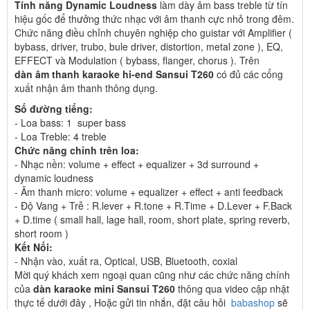
Tính năng Dynamic Loudness
làm dày âm bass treble từ tín
hiệu gốc để thưởng thức nhạc với âm thanh cực nhỏ trong đêm.
Chức năng điều chỉnh chuyên nghiệp cho guistar với Amplifier (
bybass, driver, trubo, bule driver, distortion, metal zone ), EQ,
EFFECT và Modulation ( bybass, flanger, chorus ). Trên
dàn âm thanh karaoke hi-end Sansui T260
có đủ các cổng
xuất nhận âm thanh thông dụng.
Số đường tiếng:
- Loa bass: 1 super bass
- Loa Treble: 4 treble
Chức năng chỉnh trên loa:
- Nhạc nền: volume + effect + equalizer + 3d surround +
dynamic loudness
- Âm thanh micro: volume + equalizer + effect + anti feedback
- Độ Vang + Trễ : R.lever + R.tone + R.Time + D.Lever + F.Back
+ D.time ( small hall, lage hall, room, short plate, spring reverb,
short room )
Kết Nối:
- Nhận vào, xuất ra, Optical, USB, Bluetooth, coxial
Mời quý khách xem ngoại quan cũng như các chức năng chính
của
dàn karaoke mini Sansui T260
thông qua video cập nhật
thực tế dưới đây , Hoặc gửi tin nhắn, đặt câu hỏi
babashop
sẽ