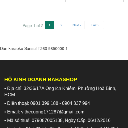
Page 1 of 2
1
2
Next ›
Last ››
Dàn karaoke Sansui T260
9850000
1
HỘ KINH DOANH BABASHOP
• Địa chỉ: 32/36/17A Ông ích Khiêm, Phường Hoà Bình,
HCM
• Điện thoại: 0901 399 188 - 0904 337 994
• Email: vithecuong171287@gmail.com
• Mã số thuế: 079087005138, Ngày Cấp: 06/12/2016