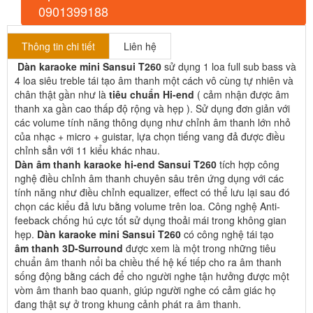
0901399188
Thông tin chi tiết
Liên hệ
Dàn karaoke mini Sansui T260
sử dụng 1 loa full sub bass và
4 loa siêu treble tái tạo âm thanh một cách vô cùng tự nhiên và
chân thật gần như là
tiêu chuẩn Hi-end
( cảm nhận được âm
thanh xa gần cao thấp độ rộng và hẹp ). Sử dụng đơn giản với
các volume tính năng thông dụng như chỉnh âm thanh lớn nhỏ
của nhạc + micro + guistar, lựa chọn tiếng vang đả được điều
chỉnh sẳn với 11 kiểu khác nhau.
Dàn âm thanh karaoke hi-end Sansui T260
tích hợp công
nghệ điều chỉnh âm thanh chuyên sâu trên ứng dụng với các
tính năng như điều chỉnh equalizer, effect có thể lưu lại sau đó
chọn các kiểu đả lưu bằng volume trên loa. Công nghệ Anti-
feeback chống hú cực tốt sử dụng thoải mái trong không gian
hẹp.
Dàn karaoke mini Sansui T260
có công nghệ tái tạo
âm thanh 3D-Surround
được xem là một trong những tiêu
chuẩn âm thanh nổi ba chiều thế hệ kế tiếp cho ra âm thanh
sống động bằng cách để cho người nghe tận hưởng được một
vòm âm thanh bao quanh, giúp người nghe có cảm giác họ
đang thật sự ở trong khung cảnh phát ra âm thanh.