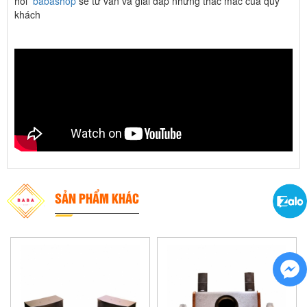
hỏi
babashop
sẽ tư vấn và giải đáp những thắc mắc của quý
khách
SẢN PHẨM KHÁC