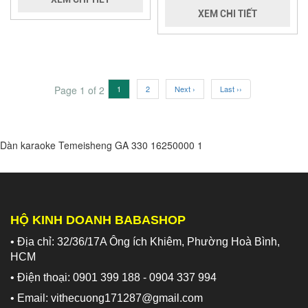
XEM CHI TIẾT
Page 1 of 2
1
2
Next ›
Last ››
Dàn karaoke Temeisheng GA 330
16250000
1
HỘ KINH DOANH BABASHOP
• Địa chỉ: 32/36/17A Ông ích Khiêm, Phường Hoà Bình,
HCM
• Điện thoại: 0901 399 188 - 0904 337 994
• Email: vithecuong171287@gmail.com