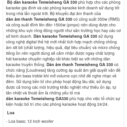
Bộ dàn karaoke Temeisheng GA 330
phù hợp cho các phòng
karaoke gia đình và các phòng karaoke kinh doanh sử dụng tốt
trong nhà lẩn ngoài trời. Bộ khuyếc đại âm thanh của
dàn âm thanh Temeisheng GA 330
có công suất 350w (RMS)
và công suất đỉnh lên đến 1500w (pmpo) nên dùng được cho
những khu vực rông đông người như sân trường học hay các cơ
sở kinh doanh.
Dàn karaoke Temeisheng GA 330
sử dụng
công nghệ digital thế hệ mới nhất tích hợp mạch chống chồng
âm 48 bit (chất lượng, hiệu quả, đạt tiêu chuẩn) và micro chống
tiếng ồn nên người dùng sẻ cảm nhận được ngay chất lượng
hát karaoke chuyên nghiệp rất khác biệt so với những dàn
karaoke truyền thống.
Dàn âm thanh Temeisheng GA 330
có
chức năng [Loudness] tăng cường áp suất âm giải quyết vấn đề
thiếu âm bass treble khi mở volume cực nhỏ để nghe nhạc về
đêm. Sử dụng bền bỉ cho phép hoạt động lâu dài, sử dụng
được cả trong các môi trường khắc nghiệt như thiếu ổn áp, tự
tản nhiệt và thoát ẩm là những yếu tố mà
dàn karaoke Temeisheng GA330
phù hợp cho việc tổ chức sự
kiện hoặc bố trí cho các phòng karaoke hoạt động 24/24.
Loa
- Loa bass: 12 inch woofer