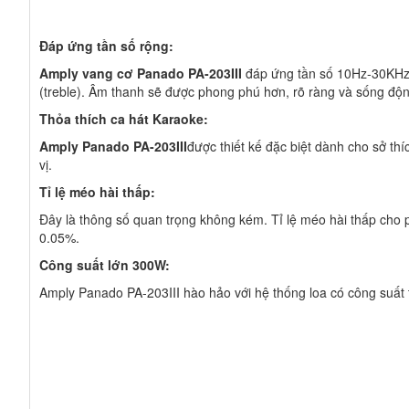
Đáp ứng tần số rộng:
Amply vang cơ Panado PA-203III
đáp ứng tần số 10Hz-30KHz. 
(treble). Âm thanh sẽ được phong phú hơn, rõ ràng và sống độn
Thỏa thích ca hát Karaoke:
Amply Panado PA-203III
được thiết kế đặc biệt dành cho sở thí
vị.
Tỉ lệ méo hài thấp:
Đây là thông số quan trọng không kém. Tỉ lệ méo hài thấp cho p
0.05%.
Công suất lớn 300W:
Amply Panado PA-203III hào hảo với hệ thống loa có công suất t