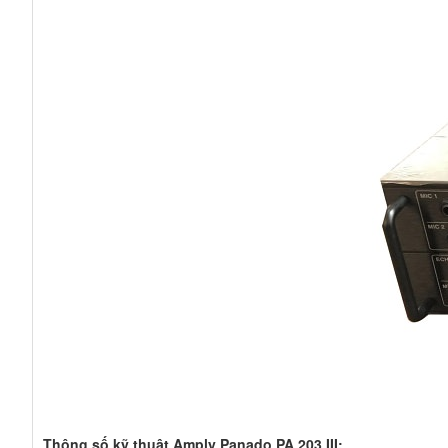
Thông số kỹ thuật Amply Panado PA 203 III: