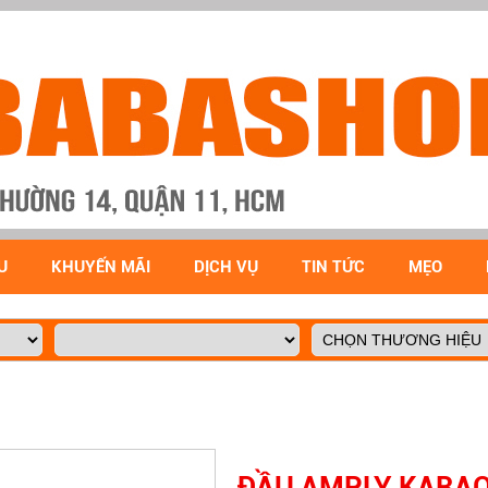
U
KHUYẾN MÃI
DỊCH VỤ
TIN TỨC
MẸO
ĐẦU AMPLY KARAO