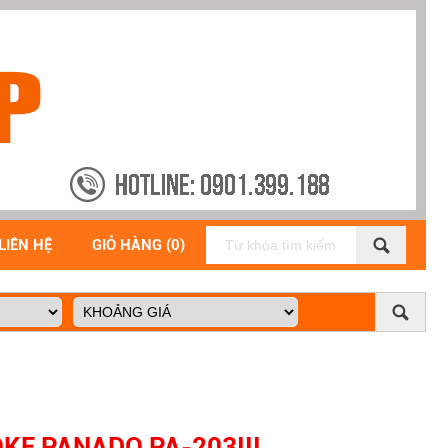
LIÊN HỆ
GIỎ HÀNG (0)
KE PANADO PA-203III