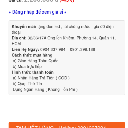
Giá cũ:
» Đăng nhập để xem giá sỉ «
Khuyến mãi:
tặng đèn led , túi chóng nước , giá đỡ điện
thoại
Địa chỉ:
32/36/17A Ông Ích Khiêm, Phường 14, Quận 11,
HCM
Liên Hệ Ngay:
0904.337.994 – 0901.399.188
Cách thức mua hàng
a) Giao Hàng Toàn Quốc
b) Mua trực tiếp
Hình thức thanh toán
a) Nhận Hàng Trả Tiền ( COD )
b) Quẹt Thẻ Tín
Dụng Ngân Hàng ( Không Tốn Phí )
TẠM HẾT HÀNG - Hotline: 0904337994 -