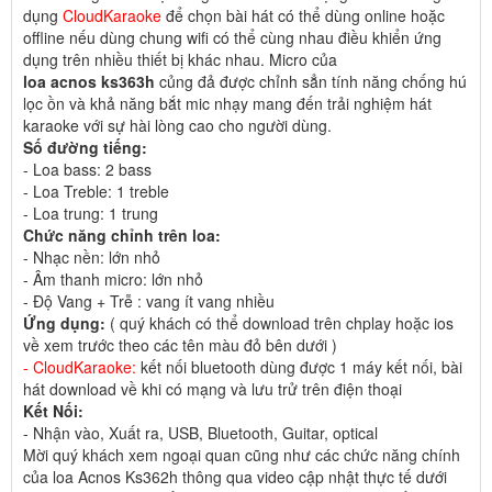
dụng
CloudKaraoke
để chọn bài hát có thể dùng online hoặc
offline nếu dùng chung wifi có thể cùng nhau điều khiển ứng
dụng trên nhiều thiết bị khác nhau. Micro của
loa acnos ks363h
củng đả được chỉnh sẳn tính năng chống hú
lọc ồn và khả năng bắt mic nhạy mang đến trải nghiệm hát
karaoke với sự hài lòng cao cho người dùng.
Số đường tiếng:
- Loa bass: 2 bass
- Loa Treble: 1 treble
- Loa trung: 1 trung
Chức năng chỉnh trên loa:
- Nhạc nền: lớn nhỏ
- Âm thanh micro: lớn nhỏ
- Độ Vang + Trễ : vang ít vang nhiều
Ứng dụng:
( quý khách có thể download trên chplay hoặc ios
về xem trước theo các tên màu đỏ bên dưới )
- CloudKaraoke:
kết nối bluetooth dùng được 1 máy kết nối, bài
hát download về khi có mạng và lưu trử trên điện thoại
Kết Nối:
- Nhận vào, Xuất ra, USB, Bluetooth, Guitar, optical
Mời quý khách xem ngoại quan cũng như các chức năng chính
của loa Acnos Ks362h thông qua video cập nhật thực tế dưới