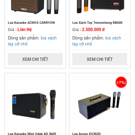
Loa Karaoke ACNOS CARRYON
Loa Xách Tay Temeisheng RB600
Liên Hệ
2.500.000 đ
Giá :
Giá :
Dòng sản phẩm:
loa xách
Dòng sản phẩm:
loa xách
tay cở nhỏ
tay cở nhỏ
XEM CHI TIẾT
XEM CHI TIẾT
(-7%)
Loa Karaoke Mini Odak AD 3605
Loa Acnos KS362D