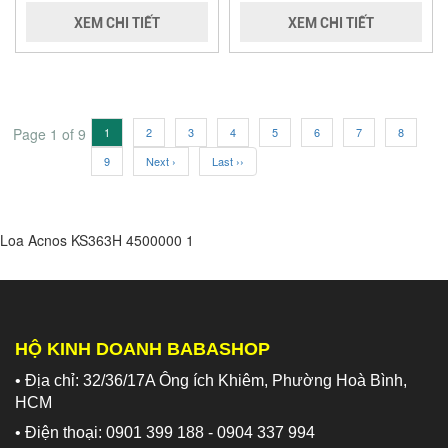
XEM CHI TIẾT
XEM CHI TIẾT
Page 1 of 9
1
2
3
4
5
6
7
8
9
Next ›
Last ››
Loa Acnos KS363H
4500000
1
HỘ KINH DOANH BABASHOP
• Địa chỉ: 32/36/17A Ông ích Khiêm, Phường Hoà Bình,
HCM
• Điện thoại: 0901 399 188 - 0904 337 994