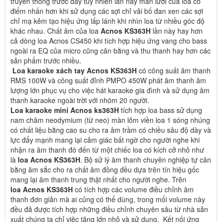
truyền thống trước đây tuy nhiên lần này màn lưới của loa có
điểm nhấn hơn khi sử dụng các sợi chỉ vải bố đan xen các sợi
chỉ mạ kẻm tạo hiệu ứng lấp lánh khi nhìn loa từ nhiều góc độ
khác nhau. Chất âm của loa
Acnos KS363H
lần này hay hơn
cả dòng loa Acnos CS450 khi tích hợp hiệu ứng vang cho bass
ngoài ra EQ của micro cũng cân bằng và thu thanh hay hơn các
sản phẩm trước nhiều.
Loa karaoke xách tay Acnos KS363H
có công suất âm thanh
RMS 100W và công suất đỉnh PMPO 450W phát âm thanh âm
lượng lớn phục vụ cho việc hát karaoke gia đình và sử dụng âm
thanh karaoke ngoài trời với nhóm 20 người.
Loa karaoke mini Acnos ks363H
tích hợp loa bass sử dụng
nam châm neodymium (từ neo) màn lỏm viền loa 1 sóng nhúng
có chất liệu bằng cao su cho ra âm trầm có chiều sâu độ dày và
lực đẩy mạnh mang lại cảm giác bất ngờ cho người nghe khi
nhận ra âm thanh đó đến từ một chiếc loa có kích cở nhỏ như
là
loa Acnos KS363H
. Bộ sử lý âm thanh chuyên nghiệp tự cân
bằng âm sắc cho ra chất âm đồng đều dựa trên tín hiệu gốc
mang lại âm thanh trung thật nhất cho người nghe. Trên
loa Acnos KS363H
có tích hợp các volume điều chỉnh âm
thanh đơn giản mà ai củng có thể dùng, trong mổi volume này
đều đả được tích hợp những điều chỉnh chuyên sâu từ nhà sản
xuất chúng ta chỉ việc tăng lớn nhỏ và sử dụng. Kết nối ứng