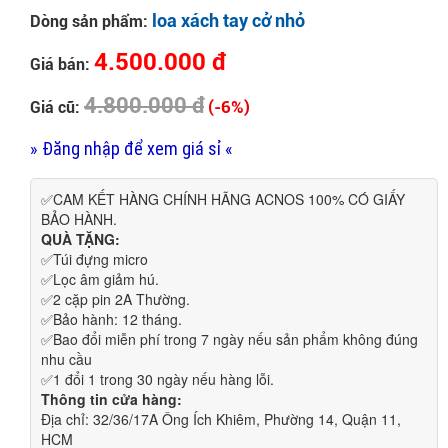
loa xách tay cở nhỏ
Dòng sản phẩm:
4.500.000 đ
Giá bán:
4.800.000 đ
(-6%)
Giá cũ:
» Đăng nhập để xem giá sỉ «
✅CAM KẾT HÀNG CHÍNH HÃNG ACNOS 100% CÓ GIẤY
BẢO HÀNH.
QUÀ TẶNG:
✅Túi đựng micro
✅Lọc âm giảm hú.
✅2 cặp pin 2A Thường.
✅Bảo hành: 12 tháng.
✅Bao đổi miễn phí trong 7 ngày nếu sản phẩm không đúng
nhu cầu
✅1 đổi 1 trong 30 ngày nếu hàng lỗi.
Thông tin cửa hàng:
Địa chỉ: 32/36/17A Ông Ích Khiêm, Phường 14, Quận 11, 
HCM