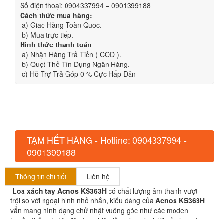
Số điện thoại: 0904337994 – 0901399188
Cách thức mua hàng:
a) Giao Hàng Toàn Quốc.
b) Mua trực tiếp.
Hình thức thanh toán
a) Nhận Hàng Trả Tiền ( COD ).
b) Quẹt Thẻ Tín Dụng Ngân Hàng.
c) Hỗ Trợ Trả Góp 0 % Cực Hấp Dẫn
TẠM HẾT HÀNG - Hotline: 0904337994 -
0901399188
Thông tin chi tiết
Liên hệ
Loa xách tay Acnos KS363H
có chất lượng âm thanh vượt
trội so với ngoại hình nhỏ nhắn, kiểu dáng của
Acnos KS363H
vẩn mang hình dạng chử nhật vuông góc như các moden