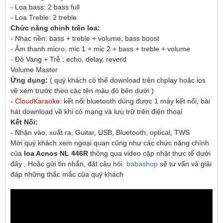
- Loa bass: 2 bass full
- Loa Treble: 2 treble
Chức năng chỉnh trên loa:
- Nhạc nền: bass + treble + volume, bass boost
- Âm thanh micro: mic 1 + mic 2 + bass + treble + volume
- Độ Vang + Trễ : echo, delay, reverd
Volume Master
Ứng dụng:
 ( quý khách có thể download trên chplay hoặc ios 
về xem trước theo các tên màu đỏ bên dưới )
- CloudKaraoke:
 kết nối bluetooth dùng được 1 máy kết nối, bài 
hát download về khi có mạng và lưu trữ trên điện thoại
Kết Nối:
- Nhận vào, xuất ra, Guitar, USB, Bluetooth, optical, TWS
Mời quý khách xem ngoại quan cũng như các chức năng chính  
của 
loa Acnos NL 446R
 thông qua video cập nhật thực tế dưới 
đây , Hoặc gửi tin nhắn, đặt câu hỏi  
babashop
 sẽ tư vấn và giải 
đáp những thắc mắc của quý khách