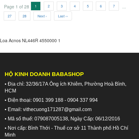
Page 1 of 28
1
2
3
4
5
6
7
...
27
28
Next ›
Last ››
Loa Acnos NL446R
4550000
1
HỘ KINH DOANH BABASHOP
• Địa chỉ: 32/36/17A Ông ích Khiêm, Phường Hoà Bình,
HCM
• Điện thoại: 0901 399 188 - 0904 337 994
• Email: vithecuong171287@gmail.com
• Mã số thuế: 079087005138, Ngày Cấp: 06/12/2016
• Nơi cấp: Bình Thới - Thuế cơ sở 11 Thành phố Hồ Chí
Minh