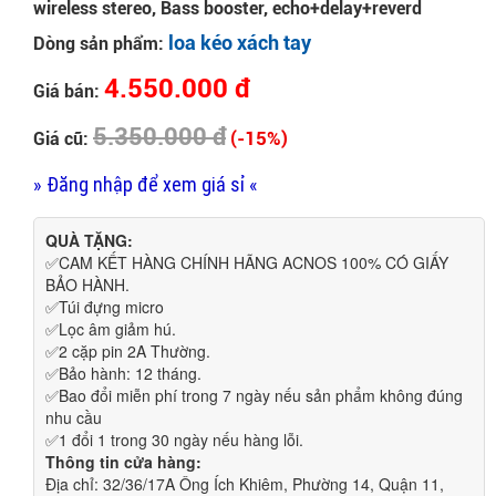
wireless stereo, Bass booster, echo+delay+reverd
loa kéo xách tay
Dòng sản phẩm:
4.550.000 đ
Giá bán:
5.350.000 đ
(-15%)
Giá cũ:
» Đăng nhập để xem giá sỉ «
QUÀ TẶNG:
✅CAM KẾT HÀNG CHÍNH HÃNG ACNOS 100% CÓ GIẤY
BẢO HÀNH.
✅Túi đựng micro
✅Lọc âm giảm hú.
✅2 cặp pin 2A Thường.
✅Bảo hành: 12 tháng.
✅Bao đổi miễn phí trong 7 ngày nếu sản phẩm không đúng
nhu cầu
✅1 đổi 1 trong 30 ngày nếu hàng lỗi.
Thông tin cửa hàng:
Địa chỉ: 32/36/17A Ông Ích Khiêm, Phường 14, Quận 11, 