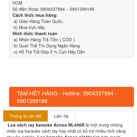
HCM
Số điện thoại: 0904337994 – 0901399188
Cách thức mua hàng:
a) Giao Hàng Toàn Quốc.
b) Mua trực tiếp.
Hình thức thanh toán
a) Nhận Hàng Trả Tiền ( COD ).
b) Quẹt Thẻ Tín Dụng Ngân Hàng.
c) Hỗ Trợ Trả Góp 0 % Cực Hấp Dẫn
TẠM HẾT HÀNG - Hotline: 0904337994 -
0901399188
Thông tin chi tiết
Liên hệ
Loa xách tay karaoke Acnos NL446R
là một trong những
chiếc loa karaoke xách tay hay nhất có bổ trợ nhiều tính năng
chuyên nghiệp.
Loa karaoke Acnos nl446r
tích hợp mạch