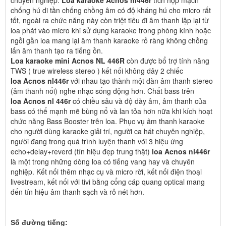
chống hú di tần chống chồng âm có độ kháng hú cho micro rất
tốt, ngoài ra chức năng này còn triệt tiêu đi âm thanh lặp lại từ
loa phát vào micro khi sử dụng karaoke trong phòng kính hoặc
ngồi gần loa mang lại âm thanh karaoke rỏ ràng không chồng
lấn âm thanh tạo ra tiếng ồn.
Loa karaoke mini Acnos NL 446R
còn được bổ trợ tính năng
TWS ( true wireless stereo ) kết nối không dây 2 chiếc
loa Acnos nl446r
với nhau tạo thành một dàn âm thanh stereo
(âm thanh nổi) nghe nhạc sống động hơn. Chất bass trên
loa Acnos nl 446r
có chiều sâu và độ dày âm, âm thanh của
bass có thể mạnh mẽ bùng nổ và lan tỏa hơn nữa khi kích hoạt
chức năng Bass Booster trên loa. Phục vụ âm thanh karaoke
cho người dùng karaoke giải trí, người ca hát chuyên nghiệp,
người đang trong quá trình luyện thanh với 3 hiệu ứng
echo+delay+reverd (tín hiệu đẹp trung thật)
loa Acnos nl446r
là một trong những dòng loa có tiếng vang hay và chuyên
nghiệp. Kết nối thêm nhạc cụ và micro rời, kết nối điện thoại
livestream, kết nối với tivi bằng cổng cáp quang optical mang
đến tín hiệu âm thanh sạch và rỏ nét hơn.
Số đường tiếng: 