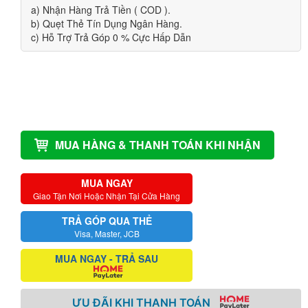
a) Nhận Hàng Trả Tiền ( COD ).
b) Quẹt Thẻ Tín Dụng Ngân Hàng.
c) Hỗ Trợ Trả Góp 0 % Cực Hấp Dẫn
MUA HÀNG & THANH TOÁN KHI NHẬN
MUA NGAY
Giao Tận Nơi Hoặc Nhận Tại Cửa Hàng
TRẢ GÓP QUA THẺ
Visa, Master, JCB
MUA NGAY - TRẢ SAU
ƯU ĐÃI KHI THANH TOÁN