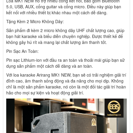
Loa MK1 NEW hỗ trợ nhiều cổng kết nối, bao gồm Bluetooth
5.0, USB, AUX, cổng guitar và cổng micro. Điều này giúp bạn
kết nối với nhiều thiết bị khác nhau một cách dễ dàng.
Tặng Kèm 2 Micro Không Dây:
Sản phẩm đi kèm 2 micro không dây UHF chất lượng cao, giúp
bạn hát karaoke và biểu diễn chuyên nghiệp. Được thiết kế để
không gây hú rít và mang lại chất lượng âm thanh tốt.
Pin Sạc An Toàn:
Pin sạc Lithium-ion với đầu ra an toàn và thoải mái giúp bạn sử
dụng sản phẩm một cách dễ dàng và an toàn.
Với loa karaoke Arirang MK1 NEW, bạn sẽ có trải nghiệm giải trí
đỉnh cao, âm thanh sống động và đa năng cho mọi dịp. Không
chỉ là một sản phẩm karaoke, nó còn là một đối tác giải trí hoàn
hảo cho mọi sự kiện và hoạt động giải trí.