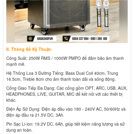
II. Thông Số Kỹ Thuật:
Công Suất: 250W RMS / 1000W PMPO để đảm bảo âm thanh
mạnh mẽ.
Hệ Thống Loa 3 Đường Tiếng: Bass Dual Coil 40cm, Trung
16.5cm, Treble 8cm cho âm thanh toàn dải và sống động.
Cổng Giao Tiếp Đa Dạng: Các cổng gồm OPT, ARC, USB, AUX,
HEADPHONES, LIVE, GUITAR, MIC để kết nối với các thiết bị
khác.
Điện Áp Sử Dụng: Điện áp đầu vào 180 - 240V AC, 50/60Hz và
điện áp đầu ra 21.5V DC, 3Ah.
Pin Sạc Li-ion: 19.2V DC, 6Ah, giúp tiết kiệm năng lượng và sử
dụng an toàn.