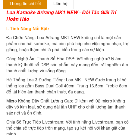
Thông tin chi tiết
Liên hệ
Loa Karaoke Arirang MK1 NEW - Đối Tác Giải Trí
Hoàn Hảo
I. Tính Năng Nổi Bật:
Đa Chức Năng: Loa Arirang MK1 NEW không chỉ là một sản
phẩm cho hát karaoke, mà còn phù hợp cho việc nghe nhạc, trợ
giảng, hoặc thậm chí là phát biểu trong các sự kiện.
Công Nghệ Âm Thanh Số Hóa DSP: Với công nghệ xử lý âm
thanh kỹ thuật số DSP, sản phẩm này mang đến trải nghiệm âm
thanh chất lượng và sống động.
Hệ Thống Loa 3 Đường Tiếng: Loa MK1 NEW được trang bị hệ
thống loa gồm Bass Dual Coil 40cm, Trung 16.5cm, Treble 8cm
để tái hiện âm thanh chân thực, đa dạng.
Micro Không Dây Chất Lượng Cao: Đi kèm với 02 micro không
dây vỏ kim loại, sử dụng dải tần UHF cho chất lượng âm thanh
sắc nét và ổn định.
Chia Sẻ Trực Tiếp Livestream: Với tính năng Livestream, bạn có
thể chia sẻ trực tiếp trên mạng, tạo sự kết nối với khán giả của
mình.