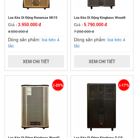
Loa Kéo Di Động Ronamax Mt15
Loa Kéo Di Động Kingbass Wood4
3.950.000 đ
5.790.000 đ
Giá :
Giá :
4.500.000 đ
7.200.000 đ
Dòng sản phẩm:
loa kéo 4
Dòng sản phẩm:
loa kéo 4
tấc
tấc
XEM CHI TIẾT
XEM CHI TIẾT
(-20%)
(-17%)
Loa Kéo Di Động Kingbass Wood3
Loa Kéo Di Động Kingbass DJ15