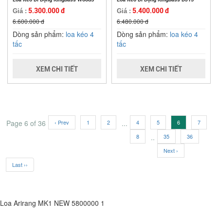
5.300.000 đ
5.400.000 đ
Giá :
Giá :
6.600.000 đ
6.480.000 đ
Dòng sản phẩm:
loa kéo 4
Dòng sản phẩm:
loa kéo 4
tấc
tấc
XEM CHI TIẾT
XEM CHI TIẾT
Page 6 of 36
‹ Prev
1
2
...
4
5
6
7
8
..
35
36
Next ›
Last ››
Loa Arirang MK1 NEW
5800000
1