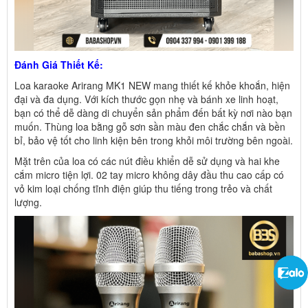
Đánh Giá Thiết Kế:
Loa karaoke Arirang MK1 NEW mang thiết kế khỏe khoắn, hiện
đại và đa dụng. Với kích thước gọn nhẹ và bánh xe linh hoạt,
bạn có thể dễ dàng di chuyển sản phẩm đến bất kỳ nơi nào bạn
muốn. Thùng loa bằng gỗ sơn sần màu đen chắc chắn và bền
bỉ, bảo vệ tốt cho linh kiện bên trong khỏi môi trường bên ngoài.
Mặt trên của loa có các nút điều khiển dễ sử dụng và hai khe
cắm micro tiện lợi. 02 tay micro không dây đầu thu cao cấp có
vỏ kim loại chống tĩnh điện giúp thu tiếng trong trẻo và chất
lượng.