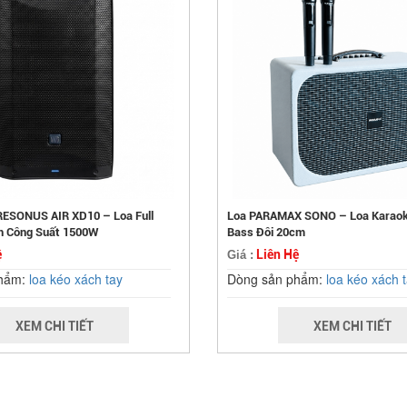
RESONUS AIR XD10 – Loa Full
Loa PARAMAX SONO – Loa Karaok
h Công Suất 1500W
Bass Đôi 20cm
ệ
Liên Hệ
Giá :
phẩm:
loa kéo xách tay
Dòng sản phẩm:
loa kéo xách 
XEM CHI TIẾT
XEM CHI TIẾT