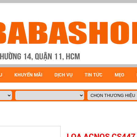
U
KHUYẾN MÃI
DỊCH VỤ
TIN TỨC
MẸO
LOA ACNOS CS447