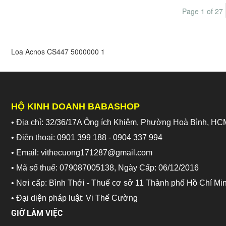
Page 1 of 27
Loa Acnos CS447
5000000
1
HỘ KINH DOANH BABASHOP
• Địa chỉ: 32/36/17A Ông ích Khiêm, Phường Hoà Bình, HC
• Điện thoại: 0901 399 188 - 0904 337 994
• Email: vithecuong171287@gmail.com
• Mã số thuế: 079087005138, Ngày Cấp: 06/12/2016
• Nơi cấp: Bình Thới - Thuế cơ sở 11 Thành phố Hồ Chí Mi
•
Đại diện pháp luật: Vi Thế Cường
GIỜ LÀM VIỆC