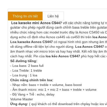
Thông tin chi tiết
Liên hệ
Loa karaoke mini Acnos CS447
với các chức năng tương tự n
guistar cho phép người dùng canh chỉnh bass treble trên guistar
nhiều chức năng hơn các model trước đây là Acnos CS450 và C
dụng echo cố định như Acnos cs445 và cs450 thì trên 
loa Acn
Loa karaoke Acnos CS447
 có ngoại hình nhỏ gọn nhưng âm th
về dùng offline rất tiện lợi cho người dùng. 
Loa Acnos CS447
 
âm thanh nhạc với micro tròn và hay hay nhất. Kết nối láy âm 
cách hay nhất. Pin của 
loa kéo Acnos CS447
 phù hợp hết các
Số đường tiếng: 
- Loa bass: 2 bass full
- Loa Treble: 1 treble
- Loa trung : 1 loa
Chức năng chỉnh trên loa:
- Nhạc nền: bass + treble + volume, bass boost
- Âm thanh micro: mic 1 + mic 2 + bass + treble + volume
- Độ Vang + Trễ : echo, delay
Volume Master
Ứng dụng:
 ( quý khách có thể download trên chplay hoặc ios 