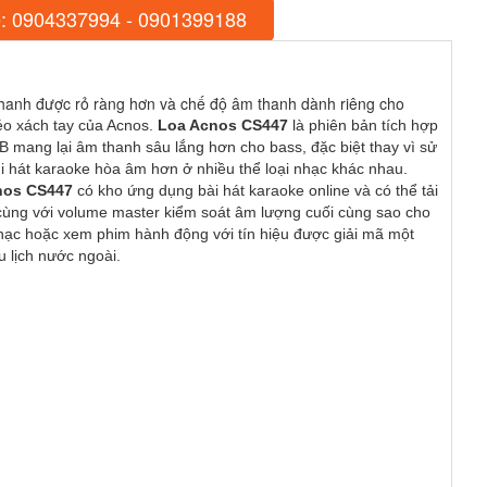
: 0904337994 - 0901399188
 thanh được rỏ ràng hơn và chế độ âm thanh dành riêng cho
o xách tay của Acnos. 
Loa Acnos CS447
 là phiên bản tích hợp 
B mang lại âm thanh sâu lắng hơn cho bass, đặc biệt thay vì sử 
 để người dùng điều chỉnh tiếng ngân khi hát karaoke hòa âm hơn ở nhiều thể loại nhạc khác nhau.  
nos CS447 
có kho ứng dụng bài hát karaoke online và có thể tải 
 cùng với volume master kiểm soát âm lượng cuối cùng sao cho 
hạc hoặc xem phim hành động với tín hiệu được giải mã một 
 lịch nước ngoài.