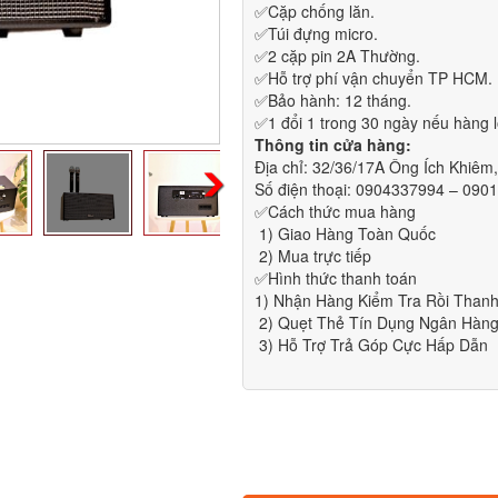
✅Cặp chống lăn.
✅Túi đựng micro.
✅2 cặp pin 2A Thường.
✅Hỗ trợ phí vận chuyển TP HCM.
✅Bảo hành: 12 tháng.
✅1 đổi 1 trong 30 ngày nếu hàng l
Thông tin cửa hàng:
Địa chỉ: 32/36/17A Ông Ích Khiê
Số điện thoại: 0904337994 – 090
✅Cách thức mua hàng
1) Giao Hàng Toàn Quốc
2) Mua trực tiếp
✅Hình thức thanh toán
1) Nhận Hàng Kiểm Tra Rồi Than
2) Quẹt Thẻ Tín Dụng Ngân Hàn
3) Hỗ Trợ Trả Góp Cực Hấp Dẫn