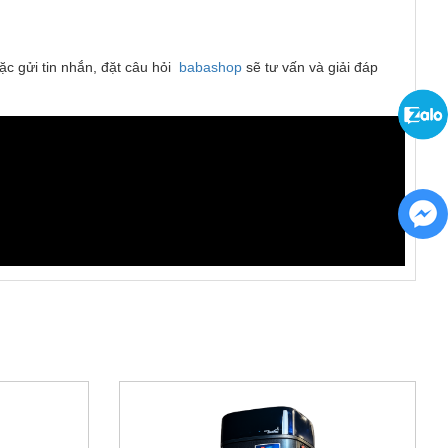
c gửi tin nhắn, đặt câu hỏi  
babashop
 sẽ tư vấn và giải đáp 