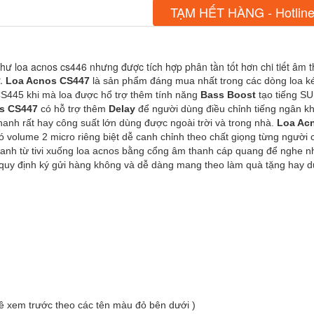
TẠM HẾT HÀNG - Hotline
hư loa acnos cs446 nhưng được tích hợp phân tần tốt hơn chi tiết âm
.
 Loa Acnos CS447
 là sản phẩm đáng mua nhất trong các dòng loa ké
S445 khi mà loa được hổ trợ thêm tính năng 
Bass Boost
 tạo tiếng SU
os CS447
 có hỗ trợ thêm 
Delay
anh rất hay công suất lớn dùng được ngoài trời và trong nhà. 
Loa Ac
có volume 2 micro riêng biệt dễ canh chỉnh theo chất giọng từng người
thanh từ tivi xuống loa acnos bằng cổng âm thanh cáp quang để nghe n
 quy định ký gửi hàng không và dễ dàng mang theo làm quà tặng hay du
về xem trước theo các tên màu đỏ bên dưới )