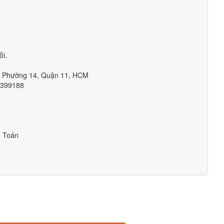
ỗi.
m, Phường 14, Quận 11, HCM
1399188
h Toán
g