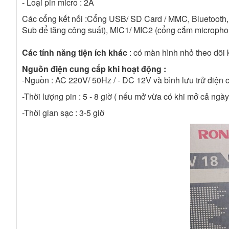
- Loại pin micro : 2A
Các cổng kết nối :Cổng USB/ SD Card / MMC, Bluetooth, 
Sub để tăng công suất), MIC1/ MIC2 (cổng cắm microph
Các tính năng tiện ích khác
: có màn hình nhỏ theo dõi k
Nguồn điện cung cấp khi hoạt động :
-Nguồn : AC 220V/ 50Hz / - DC 12V và bình lưu trử điện c
-Thời lượng pin : 5 - 8 giờ ( nếu mở vừa có khi mở cả ngày
-Thời gian sạc : 3-5 giờ