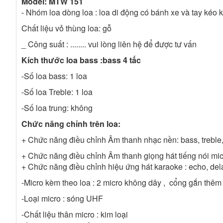
Model:
MTW 151
- Nhóm loa dòng loa : loa di động có bánh xe và tay kéo 
Chất liệu vỏ thùng loa: gỗ
_ Công suất : ........ vui lòng liên hệ để được tư vấn
Kích thước loa bass :
bass 4 tấc
-Số loa bass: 1 loa
-Số loa Treble: 1 loa
-Số loa trung: không
Chức năng chỉnh trên loa:
+ Chức năng điều chỉnh Âm thanh nhạc nền: bass, treble
+ Chức năng điều chỉnh Âm thanh giọng hát tiếng nói micr
+ Chức năng điều chỉnh hiệu ứng hát karaoke : echo, del
-Micro kèm theo loa : 2 micro không dây , cổng gắn thêm
-Loại micro : sóng UHF
-Chất liệu thân micro : kim loại