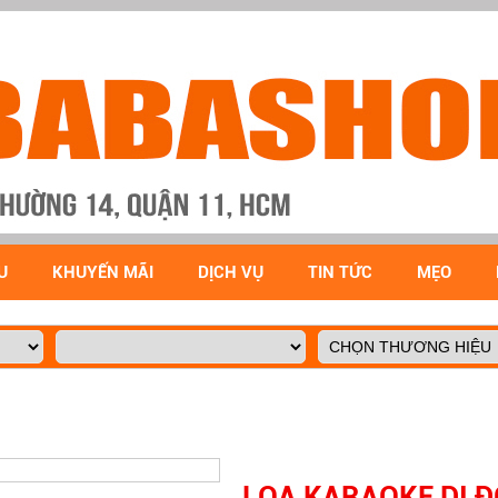
U
KHUYẾN MÃI
DỊCH VỤ
TIN TỨC
MẸO
LOA KARAOKE DI 