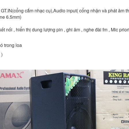
GT.IN(cổng cắm nhạc cụ),Audio input( cổng nhận và phát âm tha
one 6.5mm)
ết nối , hiển thị dung lượng pin , ghi âm , nghe đài fm , Mic pri
ó trong loa
 )