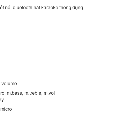
kết nối bluetooth hát karaoke thông dụng
, volume
o: m.bass, m.treble, m.vol
ay
 micro