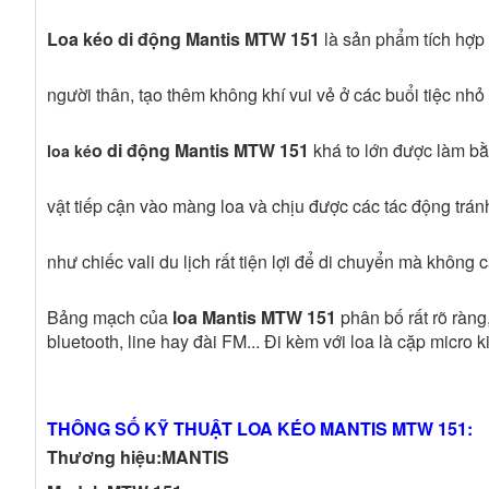
Loa kéo di động Mantis MTW 151
là sản phẩm tích hợp 
người thân, tạo thêm không khí vui vẻ ở các buổi tiệc nhỏ
o di động Mantis MTW 151
khá to lớn được làm bằ
loa ké
vật tiếp cận vào màng loa và chịu được các tác động tr
như chiếc vali du lịch rất tiện lợi để di chuyển mà không 
Bảng mạch của
loa Mantis MTW 151
phân bố rất rõ ràng
bluetooth, line hay đài FM... Đi kèm với loa là cặp micro k
THÔNG SỐ KỸ THUẬT LOA KÉO MANTIS MTW 151:
Thương hiệu:
MANTIS