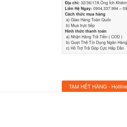
Địa chỉ:
32/36/17A Ông Ích Khiê
Liên Hệ Ngay:
0904.337.994 – 0
Cách thức mua hàng
a) Giao Hàng Toàn Quốc
b) Mua trực tiếp
Hình thức thanh toán
a) Nhận Hàng Trả Tiền ( COD )
b) Quẹt Thẻ Tín Dụng Ngân Hàng 
c) Hỗ Trợ Trả Góp Cực Hấp Dẫn
TẠM HẾT HÀNG - Hotline