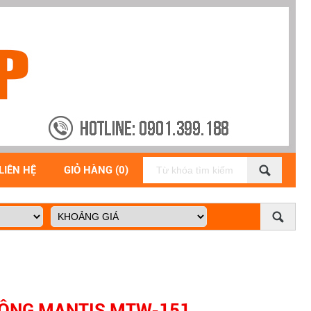
LIÊN HỆ
GIỎ HÀNG (0)
ĐỘNG MANTIS MTW-151