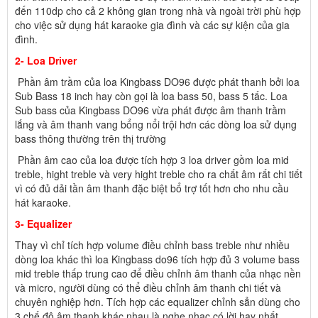
đến 110dp cho cả 2 không gian trong nhà và ngoài trời phù hợp
cho việc sử dụng hát karaoke gia đình và các sự kiện của gia
đình.
2- Loa Driver
Phần âm trầm của loa Kingbass DO96 được phát thanh bởi loa
Sub Bass 18 inch hay còn gọi là loa bass 50, bass 5 tấc. Loa
Sub bass của Kingbass DO96 vừa phát được âm thanh trầm
lắng và âm thanh vang bổng nổi trội hơn các dòng loa sử dụng
bass thông thường trên thị trường
Phần âm cao của loa được tích hợp 3 loa driver gồm loa mid
treble, hight treble và very hight treble cho ra chất âm rất chi tiết
vì có đủ dải tần âm thanh đặc biệt bổ trợ tốt hơn cho nhu cầu
hát karaoke.
3- Equalizer
Thay vì chỉ tích hợp volume điều chỉnh bass treble như nhiều
dòng loa khác thì loa Kingbass do96 tích hợp đủ 3 volume bass
mid treble thấp trung cao để điều chỉnh âm thanh của nhạc nền
và micro, người dùng có thể điều chỉnh âm thanh chi tiết và
chuyên nghiệp hơn. Tích hợp các equalizer chỉnh sẳn dùng cho
3 chế độ âm thanh khác nhau là nghe nhạc có lời hay nhất,