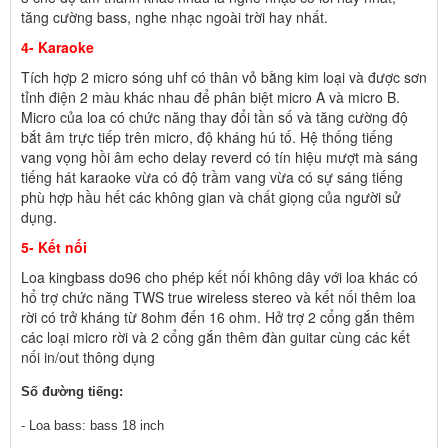
tăng cường bass, nghe nhạc ngoài trời hay nhất.
4- Karaoke
Tích hợp 2 micro sóng uhf có thân vỏ bằng kim loại và được sơn
tỉnh điện 2 màu khác nhau để phân biệt micro A và micro B.
Micro của loa có chức năng thay đổi tần số và tăng cường độ
bắt âm trực tiếp trên micro, độ kháng hú tố. Hệ thống tiếng
vang vọng hồi âm echo delay reverd có tín hiệu mượt mà sáng
tiếng hát karaoke vừa có độ trầm vang vừa có sự sáng tiếng
phù hợp hầu hết các không gian và chất giọng của người sử
dụng.
5- Kết nối
Loa kingbass do96 cho phép kết nối không dây với loa khác có
hổ trợ chức năng TWS true wireless stereo và kết nối thêm loa
rời có trở kháng từ 8ohm đến 16 ohm. Hở trợ 2 cổng gắn thêm
các loại micro rời và 2 cổng gắn thêm đàn guitar cùng các kết
nối in/out thông dụng
Số đường tiếng: 
- Loa bass: bass 18 inch