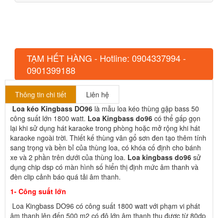
TẠM HẾT HÀNG - Hotline: 0904337994 -
0901399188
Thông tin chi tiết
Liên hệ
Loa kéo Kingbass DO96
là mẫu loa kéo thùng gập bass 50
công suất lớn 1800 watt.
Loa Kingbass do96
có thể gấp gọn
lại khi sử dụng hát karaoke trong phòng hoặc mở rộng khi hát
karaoke ngoài trời. Thiết kế thùng vân gổ sơn đen tạo thêm tính
sang trọng và bền bỉ của thùng loa, có khóa cố định cho bánh
xe và 2 phần trên dưới của thùng loa.
Loa kingbass do96
sử
dụng chip dsp có màn hình số hiển thị định mức âm thanh và
đèn clip cảnh báo quá tải âm thanh.
1- Công suất lớn
Loa Kingbass DO96 có công suất 1800 watt với phạm vi phát
âm thanh lên đến 500 m2 có độ lớn âm thanh thu được từ 80dp