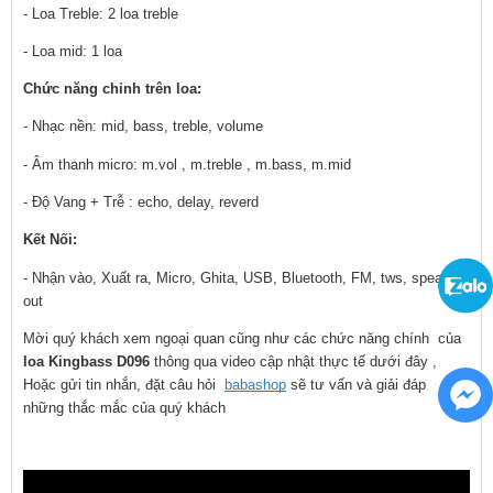
- Loa Treble: 2 loa treble
- Loa mid: 1 loa
Chức năng chỉnh trên loa:
- Nhạc nền: mid, bass, treble, volume
- Âm thanh micro: m.vol , m.treble , m.bass, m.mid
- Độ Vang + Trễ : echo, delay, reverd
Kết Nối:
- Nhận vào, Xuất ra, Micro, Ghita, USB, Bluetooth, FM, tws, speaker 
out
Mời quý khách xem ngoại quan cũng như các chức năng chính  của 
loa Kingbass D096
 thông qua video cập nhật thực tế dưới đây , 
Hoặc gửi tin nhắn, đặt câu hỏi  
babashop
 sẽ tư vấn và giải đáp 
những thắc mắc của quý khách