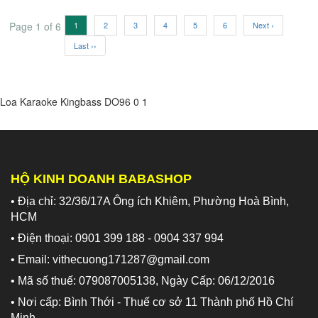
Page 1 of 6
1
2
3
4
5
6
Next ›
Last ››
Loa Karaoke Kingbass DO96
0
1
HỘ KINH DOANH BABASHOP
• Địa chỉ: 32/36/17A Ông ích Khiêm, Phường Hoà Bình,
HCM
• Điện thoại: 0901 399 188 - 0904 337 994
• Email: vithecuong171287@gmail.com
• Mã số thuế: 079087005138, Ngày Cấp: 06/12/2016
• Nơi cấp: Bình Thới - Thuế cơ sở 11 Thành phố Hồ Chí
Minh