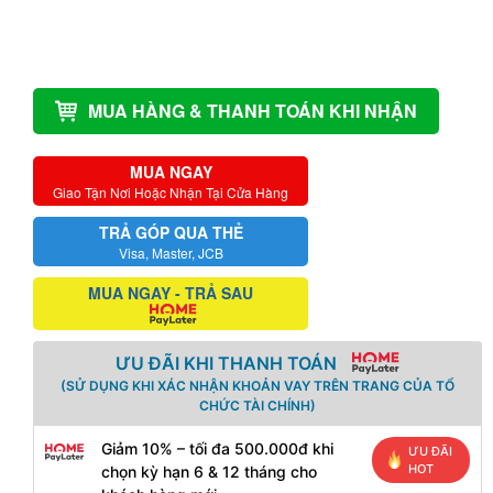
MUA HÀNG & THANH TOÁN KHI NHẬN
MUA NGAY
Giao Tận Nơi Hoặc Nhận Tại Cửa Hàng
TRẢ GÓP QUA THẺ
Visa, Master, JCB
MUA NGAY - TRẢ SAU
ƯU ĐÃI KHI THANH TOÁN
(SỬ DỤNG KHI XÁC NHẬN KHOẢN VAY TRÊN TRANG CỦA TỔ
CHỨC TÀI CHÍNH)
Giảm 10% – tối đa 500.000đ khi
ƯU ĐÃI
HOT
chọn kỳ hạn 6 & 12 tháng cho