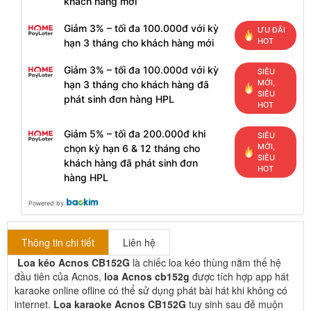
khách hàng mới
Giảm 3% – tối đa 100.000đ với kỳ
ƯU ĐÃI
HOT
hạn 3 tháng cho khách hàng mới
Giảm 3% – tối đa 100.000đ với kỳ
SIÊU
MỚI,
hạn 3 tháng cho khách hàng đã
SIÊU
phát sinh đơn hàng HPL
HOT
Giảm 5% – tối đa 200.000đ khi
SIÊU
MỚI,
chọn kỳ hạn 6 & 12 tháng cho
SIÊU
khách hàng đã phát sinh đơn
HOT
hàng HPL
Powered by
Thông tin chi tiết
Liên hệ
Loa kéo Acnos CB152G
là chiếc loa kéo thùng nằm thế hệ
đầu tiên của Acnos,
loa Acnos cb152g
được tích hợp app hát
karaoke online ofline có thể sử dụng phát bài hát khi không có
internet.
Loa karaoke Acnos CB152G
tuy sinh sau đẻ muộn