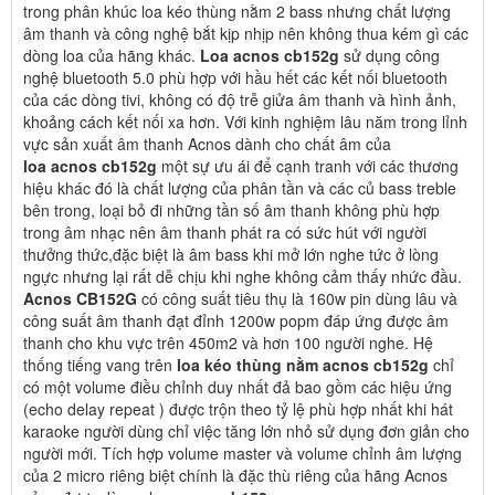
trong phân khúc loa kéo thùng nằm 2 bass nhưng chất lượng
âm thanh và công nghệ bắt kịp nhịp nên không thua kém gì các
dòng loa của hãng khác.
Loa acnos cb152g
sử dụng công
nghệ bluetooth 5.0 phù hợp với hầu hết các kết nối bluetooth
của các dòng tivi, không có độ trễ giửa âm thanh và hình ảnh,
khoảng cách kết nối xa hơn. Với kinh nghiệm lâu năm trong lỉnh
vực sản xuất âm thanh Acnos dành cho chất âm của
loa acnos cb152g
một sự ưu ái để cạnh tranh với các thương
hiệu khác đó là chất lượng của phân tần và các củ bass treble
bên trong, loại bỏ đi những tần số âm thanh không phù hợp
trong âm nhạc nên âm thanh phát ra có sức hút với người
thưởng thức,đặc biệt là âm bass khi mở lớn nghe tức ở lòng
ngực nhưng lại rất dễ chịu khi nghe không cảm thấy nhức đầu.
Acnos CB152G
có công suất tiêu thụ là 160w pin dùng lâu và
công suất âm thanh đạt đỉnh 1200w popm đáp ứng được âm
thanh cho khu vực trên 450m2 và hơn 100 người nghe. Hệ
thống tiếng vang trên
loa kéo thùng nằm acnos cb152g
chỉ
có một volume điều chỉnh duy nhất đả bao gồm các hiệu ứng
(echo delay repeat ) được trộn theo tỷ lệ phù hợp nhất khi hát
karaoke người dùng chỉ việc tăng lớn nhỏ sử dụng đơn giản cho
người mới. Tích hợp volume master và volume chỉnh âm lượng
của 2 micro riêng biệt chính là đặc thù riêng của hãng Acnos