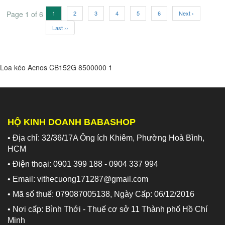
Page 1 of 6
1
2
3
4
5
6
Next ›
Last ››
Loa kéo Acnos CB152G
8500000
1
HỘ KINH DOANH BABASHOP
• Địa chỉ: 32/36/17A Ông ích Khiêm, Phường Hoà Bình,
HCM
• Điện thoại: 0901 399 188 - 0904 337 994
• Email: vithecuong171287@gmail.com
• Mã số thuế: 079087005138, Ngày Cấp: 06/12/2016
• Nơi cấp: Bình Thới - Thuế cơ sở 11 Thành phố Hồ Chí
Minh