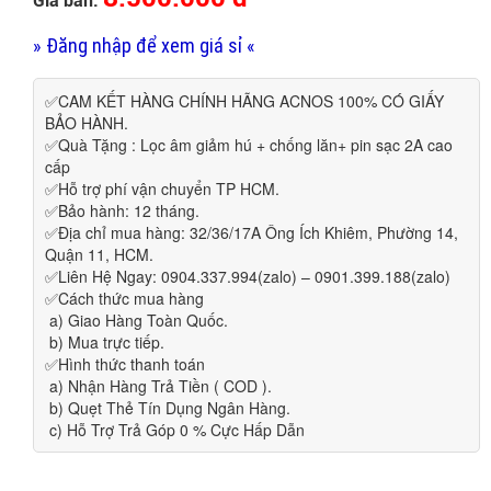
Giá bán:
» Đăng nhập để xem giá sỉ «
✅CAM KẾT HÀNG CHÍNH HÃNG ACNOS 100% CÓ GIẤY
BẢO HÀNH.
✅Quà Tặng : Lọc âm giảm hú + chống lăn+ pin sạc 2A cao
cấp
✅Hỗ trợ phí vận chuyển TP HCM.
✅Bảo hành: 12 tháng.
✅Địa chỉ mua hàng: 32/36/17A Ông Ích Khiêm, Phường 14,
Quận 11, HCM.
✅Liên Hệ Ngay: 0904.337.994(zalo) – 0901.399.188(zalo)
✅Cách thức mua hàng
a) Giao Hàng Toàn Quốc.
b) Mua trực tiếp.
✅Hình thức thanh toán
a) Nhận Hàng Trả Tiền ( COD ).
b) Quẹt Thẻ Tín Dụng Ngân Hàng.
c) Hỗ Trợ Trả Góp 0 % Cực Hấp Dẫn