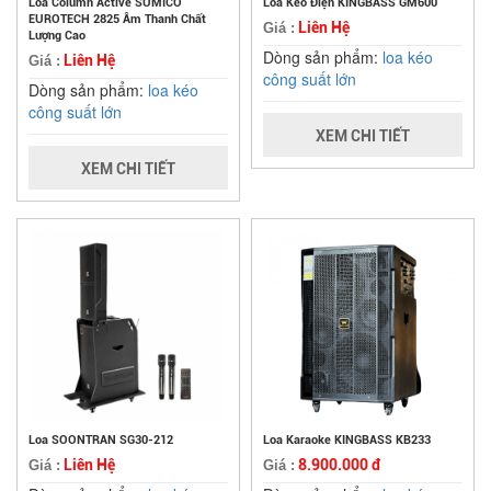
Loa Column Active SUMICO
Loa Kéo Điện KINGBASS GM600
EUROTECH 2825 Âm Thanh Chất
Liên Hệ
Giá :
Lượng Cao
Dòng sản phẩm:
loa kéo
Liên Hệ
Giá :
công suất lớn
Dòng sản phẩm:
loa kéo
công suất lớn
XEM CHI TIẾT
XEM CHI TIẾT
Loa SOONTRAN SG30-212
Loa Karaoke KINGBASS KB233
Liên Hệ
8.900.000 đ
Giá :
Giá :