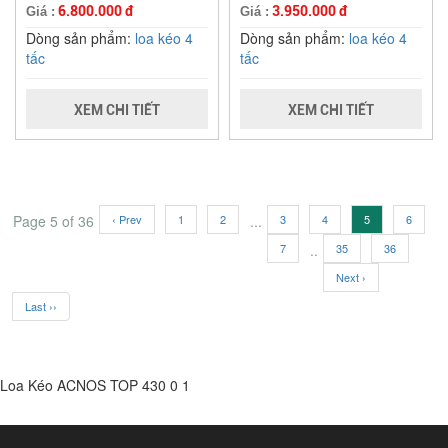
6.800.000 đ
3.950.000 đ
Giá :
Giá :
Dòng sản phẩm:
loa kéo 4
Dòng sản phẩm:
loa kéo 4
tấc
tấc
XEM CHI TIẾT
XEM CHI TIẾT
Page 5 of 36
‹ Prev
1
2
...
3
4
5
6
7
..
35
36
Next ›
Last ››
Loa Kéo ACNOS TOP 430
0
1