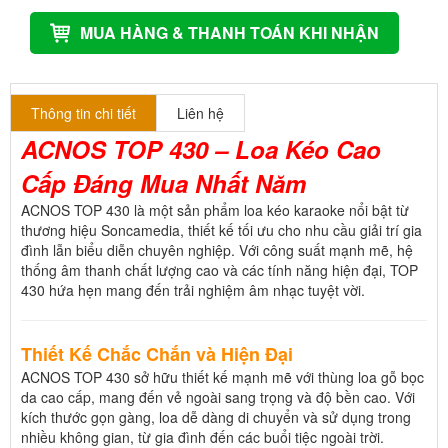
MUA HÀNG & THANH TOÁN KHI NHẬN
Thông tin chi tiết
Liên hệ
ACNOS TOP 430 – Loa Kéo Cao
Cấp Đáng Mua Nhất Năm
ACNOS TOP 430 là một sản phẩm loa kéo karaoke nổi bật từ
thương hiệu Soncamedia, thiết kế tối ưu cho nhu cầu giải trí gia
đình lẫn biểu diễn chuyên nghiệp. Với công suất mạnh mẽ, hệ
thống âm thanh chất lượng cao và các tính năng hiện đại, TOP
430 hứa hẹn mang đến trải nghiệm âm nhạc tuyệt vời.
Thiết Kế Chắc Chắn và Hiện Đại
ACNOS TOP 430 sở hữu thiết kế mạnh mẽ với thùng loa gỗ bọc
da cao cấp, mang đến vẻ ngoài sang trọng và độ bền cao. Với
kích thước gọn gàng, loa dễ dàng di chuyển và sử dụng trong
nhiều không gian, từ gia đình đến các buổi tiệc ngoài trời.