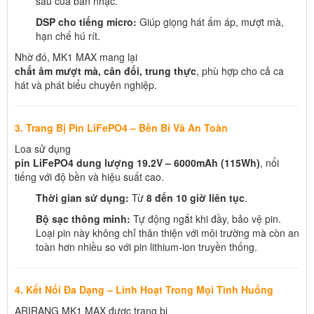
sâu của bản nhạc.
DSP cho tiếng micro:
Giúp giọng hát ấm áp, mượt mà,
hạn chế hú rít.
Nhờ đó, MK1 MAX mang lại
chất âm mượt mà, cân đối, trung thực
, phù hợp cho cả ca
hát và phát biểu chuyên nghiệp.
3. Trang Bị Pin LiFePO4 – Bền Bỉ Và An Toàn
Loa sử dụng
pin LiFePO4 dung lượng 19.2V – 6000mAh (115Wh)
, nổi
tiếng với độ bền và hiệu suất cao.
Thời gian sử dụng:
Từ
8 đến 10 giờ liên tục
.
Bộ sạc thông minh:
Tự động ngắt khi đầy, bảo vệ pin.
Loại pin này không chỉ thân thiện với môi trường mà còn an
toàn hơn nhiều so với pin lithium-ion truyền thống.
4. Kết Nối Đa Dạng – Linh Hoạt Trong Mọi Tình Huống
ARIRANG MK1 MAX được trang bị