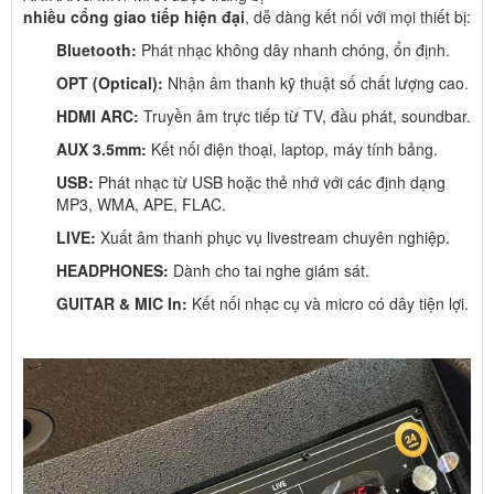
nhiều cổng giao tiếp hiện đại
, dễ dàng kết nối với mọi thiết bị:
Bluetooth:
Phát nhạc không dây nhanh chóng, ổn định.
OPT (Optical):
Nhận âm thanh kỹ thuật số chất lượng cao.
HDMI ARC:
Truyền âm trực tiếp từ TV, đầu phát, soundbar.
AUX 3.5mm:
Kết nối điện thoại, laptop, máy tính bảng.
USB:
Phát nhạc từ USB hoặc thẻ nhớ với các định dạng
MP3, WMA, APE, FLAC.
LIVE:
Xuất âm thanh phục vụ livestream chuyên nghiệp.
HEADPHONES:
Dành cho tai nghe giám sát.
GUITAR & MIC In:
Kết nối nhạc cụ và micro có dây tiện lợi.