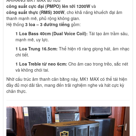
công suất cực đại (PMPO) lên tới 1200W
và
công suất thực (RMS) 300W
, cho khả năng khuếch đại âm
thanh mạnh mẽ, phủ rộng không gian.
Hệ thống
3 loa – 3 đường tiếng
gồm:
1 Loa Bass 40cm (Dual Voice Coil):
Tái tạo âm trầm sâu,
mạnh mẽ, uy lực.
1 Loa Trung 16.5cm:
Thể hiện rõ ràng giọng hát, âm nhạc
chi tiết.
1 Loa Treble từ neo 6cm:
Cho âm cao trong trẻo, sắc nét
và không chói tai.
Nhờ cấu trúc âm thanh cân bằng này, MK1 MAX có thể tái hiện
đầy đủ mọi dải tần, mang đến trải nghiệm nghe và hát cực kỳ
chân thực.