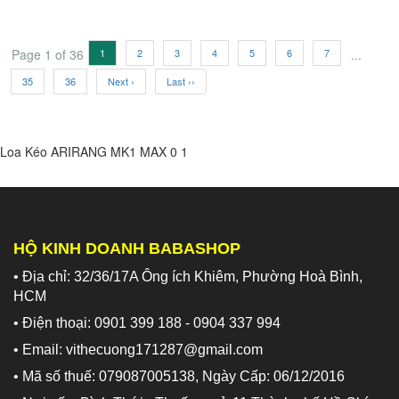
Page 1 of 36
1
2
3
4
5
6
7
...
35
36
Next ›
Last ››
Loa Kéo ARIRANG MK1 MAX
0
1
HỘ KINH DOANH BABASHOP
• Địa chỉ: 32/36/17A Ông ích Khiêm, Phường Hoà Bình,
HCM
• Điện thoại: 0901 399 188 - 0904 337 994
• Email: vithecuong171287@gmail.com
• Mã số thuế: 079087005138, Ngày Cấp: 06/12/2016