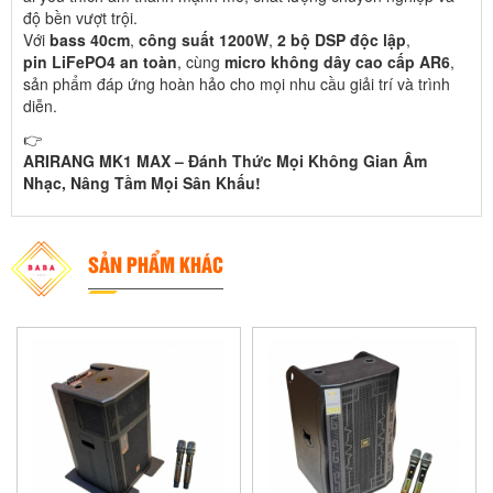
độ bền vượt trội.
Với
bass 40cm
,
công suất 1200W
,
2 bộ DSP độc lập
,
pin LiFePO4 an toàn
, cùng
micro không dây cao cấp AR6
,
sản phẩm đáp ứng hoàn hảo cho mọi nhu cầu giải trí và trình
diễn.
👉
ARIRANG MK1 MAX – Đánh Thức Mọi Không Gian Âm
Nhạc, Nâng Tầm Mọi Sân Khấu!
SẢN PHẨM KHÁC