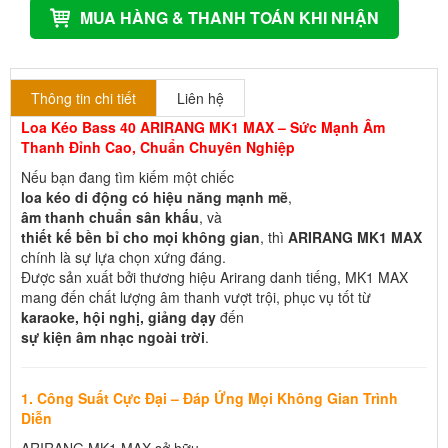
MUA HÀNG & THANH TOÁN KHI NHẬN
Thông tin chi tiết
Liên hệ
Loa Kéo Bass 40 ARIRANG MK1 MAX – Sức Mạnh Âm
Thanh Đỉnh Cao, Chuẩn Chuyên Nghiệp
Nếu bạn đang tìm kiếm một chiếc
loa kéo di động có hiệu năng mạnh mẽ
,
âm thanh chuẩn sân khấu
, và
thiết kế bền bỉ cho mọi không gian
, thì
ARIRANG MK1 MAX
chính là sự lựa chọn xứng đáng.
Được sản xuất bởi thương hiệu Arirang danh tiếng, MK1 MAX
mang đến chất lượng âm thanh vượt trội, phục vụ tốt từ
karaoke, hội nghị, giảng dạy
đến
sự kiện âm nhạc ngoài trời
.
1. Công Suất Cực Đại – Đáp Ứng Mọi Không Gian Trình
Diễn
ARIRANG MK1 MAX sở hữu