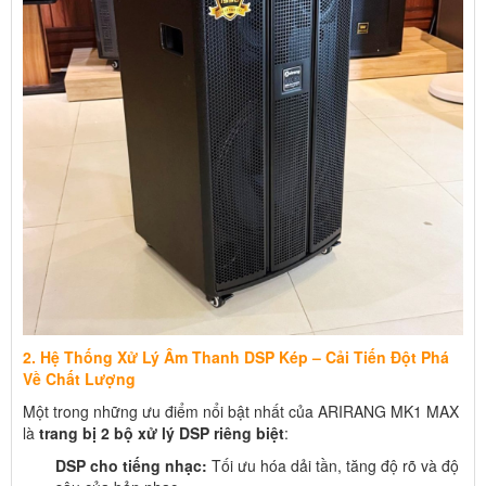
2. Hệ Thống Xử Lý Âm Thanh DSP Kép – Cải Tiến Đột Phá
Về Chất Lượng
Một trong những ưu điểm nổi bật nhất của ARIRANG MK1 MAX
là
trang bị 2 bộ xử lý DSP riêng biệt
:
DSP cho tiếng nhạc:
Tối ưu hóa dải tần, tăng độ rõ và độ