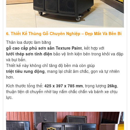
6. Thiết Kế Thùng Gỗ Chuyên Nghiệp – Đẹp Mắt Và Bền Bỉ
Thân loa được làm bằng
gỗ cao cấp phủ sơn sần Texture Paint
, kết hợp với
lưới thép sơn tĩnh điện
bảo vệ linh kiện bên trong khỏi va đập
và bụi bẩn.
Thiết kế này không chỉ tăng độ bền mà còn giúp
triệt tiêu rung động
, mang lại chất âm chắc, gọn và tự nhiên
hơn.
Kích thước tổng thể:
425 x 397 x 785 mm
, trọng lượng
26kg
,
thuận tiện di chuyển nhờ tay nắm chắc chắn và bánh xe chịu
lực.