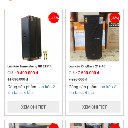
(-15%)
(-5%)
Loa Kéo Temeisheng GD 21514
Loa Kéo KingBass 212-16
9.400.000 đ
7.590.000 đ
Giá :
Giá :
11.090.000 đ
7.990.000 đ
Dòng sản phẩm:
loa kéo 2
Dòng sản phẩm:
loa kéo 2
loa bass 4 tấc
loa bass 4 tấc
XEM CHI TIẾT
XEM CHI TIẾT