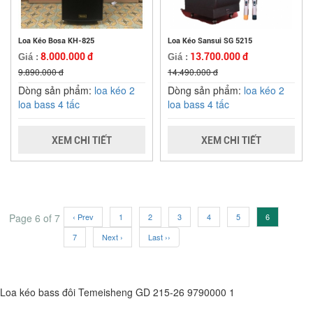
Loa Kéo Bosa KH-825
Loa Kéo Sansui SG 5215
8.000.000 đ
13.700.000 đ
Giá :
Giá :
9.890.000 đ
14.490.000 đ
Dòng sản phẩm:
loa kéo 2
Dòng sản phẩm:
loa kéo 2
loa bass 4 tấc
loa bass 4 tấc
XEM CHI TIẾT
XEM CHI TIẾT
Page 6 of 7
‹ Prev
1
2
3
4
5
6
7
Next ›
Last ››
Loa kéo bass đôi Temeisheng GD 215-26
9790000
1