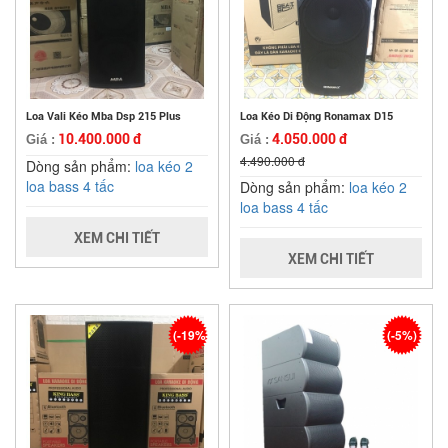
Loa Vali Kéo Mba Dsp 215 Plus
Loa Kéo Di Động Ronamax D15
10.400.000 đ
4.050.000 đ
Giá :
Giá :
4.490.000 đ
Dòng sản phẩm:
loa kéo 2
loa bass 4 tấc
Dòng sản phẩm:
loa kéo 2
loa bass 4 tấc
XEM CHI TIẾT
XEM CHI TIẾT
(-19%)
(-5%)