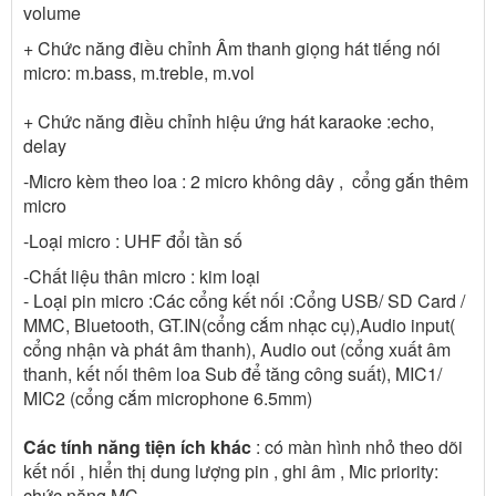
volume
+ Chức năng điều chỉnh Âm thanh giọng hát tiếng nói
micro: m.bass, m.treble, m.vol
+ Chức năng điều chỉnh hiệu ứng hát karaoke :echo,
delay
-Micro kèm theo loa : 2 micro không dây , cổng gắn thêm
micro
-Loại micro : UHF đổi tần số
-Chất liệu thân micro : kim loại
- Loại pin micro :Các cổng kết nối :Cổng USB/ SD Card /
MMC, Bluetooth, GT.IN(cổng cắm nhạc cụ),Audio input(
cổng nhận và phát âm thanh), Audio out (cổng xuất âm
thanh, kết nối thêm loa Sub để tăng công suất), MIC1/
MIC2 (cổng cắm microphone 6.5mm)
Các tính năng tiện ích khác
: có màn hình nhỏ theo dõi
kết nối , hiển thị dung lượng pin , ghi âm , Mic priority:
chức năng MC