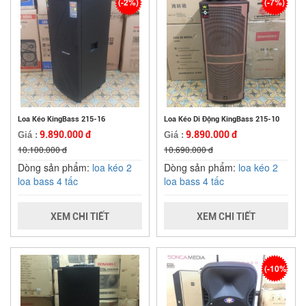
(-2%)
(-7%)
Loa Kéo KingBass 215-16
Loa Kéo Di Động KingBass 215-10
9.890.000 đ
9.890.000 đ
Giá :
Giá :
10.100.000 đ
10.690.000 đ
Dòng sản phẩm:
loa kéo 2
Dòng sản phẩm:
loa kéo 2
loa bass 4 tấc
loa bass 4 tấc
XEM CHI TIẾT
XEM CHI TIẾT
(-10%)