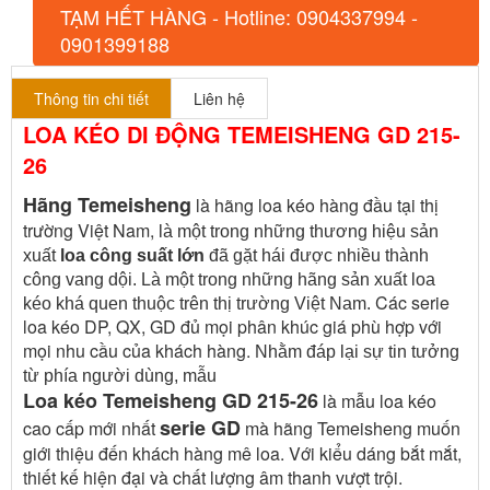
TẠM HẾT HÀNG - Hotline: 0904337994 -
0901399188
Thông tin chi tiết
Liên hệ
LOA KÉO DI ĐỘNG TEMEISHENG GD 215-
26
Hãng Temeisheng
là hãng loa kéo hàng đầu tại thị
trường Việt Nam,
là một trong những thương hiệu sản
xuất
loa công suất lớn
đã gặt hái được nhiều thành
công vang dội. Là một trong những hãng sản xuất loa
Các serie
kéo khá quen thuộc trên thị trường Việt Nam.
loa kéo DP, QX, GD đủ mọi phân khúc giá phù hợp với
mọi nhu cầu của khách hàng.
Nhằm đáp lại sự tin tưởng
từ phía người dùng, mẫu
Loa kéo Temeisheng GD 215-26
là mẫu loa kéo
serie GD
cao cấp mới nhất
mà hãng Temeisheng muốn
giới thiệu đến khách hàng mê loa. Với kiểu dáng bắt mắt,
thiết kế hiện đại và chất lượng âm thanh vượt trội.