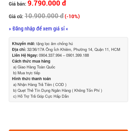
9.790.000 đ
Giá bán:
10.900.000 đ
(-10%)
Giá cũ:
» Đăng nhập để xem giá sỉ «
Khuyến mãi:
tặng lọc âm chống hú
Địa chỉ:
32/36/17A Ông Ích Khiêm, Phường 14, Quận 11, HCM
Liên Hệ Ngay:
0904.337.994 – 0901.399.188
Cách thức mua hàng
a) Giao Hàng Toàn Quốc
b) Mua trực tiếp
Hình thức thanh toán
a) Nhận Hàng Trả Tiền ( COD )
b) Quẹt Thẻ Tín Dụng Ngân Hàng ( Không Tốn Phí )
c) Hỗ Trợ Trả Góp Cực Hấp Dẫn