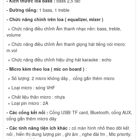
- Kích thước loa bass :
bass 2,5 tấc
- Đường tiếng:
1 bass, 1 treble
- Chức năng chỉnh trên loa ( equalizer, mixer )
+ Chức năng điều chỉnh Âm thanh nhạc nền: bass, treble,
volume
+ Chức năng điều chỉnh Âm thanh giọng hát tiếng nói micro:
m.vol
+ Chức năng điều chỉnh hiệu ứng hát karaoke : echo
- Micro kèm theo loa ( mic on board )
:
+ Số lượng: 2 micro không dây , cổng gắn thêm micro
+ Loại micro : sóng VHF
+ Chất liệu thân micro : nhựa
+ Loại pin micro : 2A
- Các cổng kết nối :
Cổng USB/ TF card, Bluetooth, cổng AUX,
cổng gắn thêm micro dây
- Các tính năng tiện ích khác :
có màn hình nhỏ theo dõi kết
nối , hiển thị dung lượng pin , ghi âm , nghe đài fm , Mic priority: