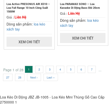
Loa Active PRESONUS AIR XD10 –
Loa PARAMAX SONO – Loa
Loa Full Range 10 Inch Công Suất
Karaoke Di Động Bass Đôi 20cm
1500W
Liên Hệ
Giá :
Liên Hệ
Giá :
Dòng sản phẩm:
loa kéo
Dòng sản phẩm:
loa kéo
xách tay
xách tay
XEM CHI TIẾT
XEM CHI TIẾT
Page 1 of 28
1
2
3
4
5
6
7
...
27
28
Next ›
Last ››
Loa Kéo Di Động JBZ JB-1005 - Loa Kéo Mini Thùng Gỗ Cao Cấp
2750000
1