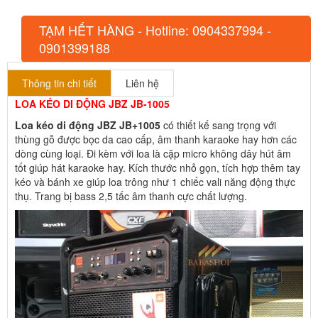
TẠM HẾT HÀNG - Hotline: 0904337994 -
0901399188
Thông tin chi tiết
Liên hệ
LOA KÉO DI ĐỘNG JBZ JB-1005
Loa kéo di động JBZ JB+1005
có thiết kế sang trọng với
thùng gỗ được bọc da cao cấp, âm thanh karaoke hay hơn các
dòng cùng loại. Đi kèm với loa là cặp micro không dây hút âm
tốt giúp hát karaoke hay. Kích thước nhỏ gọn, tích hợp thêm tay
kéo và bánh xe giúp loa trông như 1 chiếc vali năng động thực
thụ. Trang bị bass 2,5 tấc âm thanh cực chất lượng.