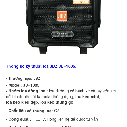
Thông số kỹ thuật loa JBZ JB+1005:
- Thương hiệu: JBZ
- Model: JB+1005
- Nhóm loa dòng loa :
loa di động có bánh xe và tay kéo kết
nối bluetooth hát karaoke thông dụng,
loa kéo mini
,
loa kéo kiểu đẹp
,
loa kéo thùng gổ
- Chất liệu vỏ thùng loa:
Gỗ
- Công suất :
........ vui lòng liên hệ để được tư vấn