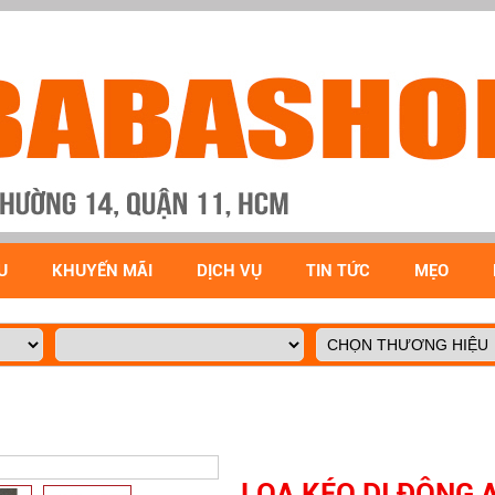
U
KHUYẾN MÃI
DỊCH VỤ
TIN TỨC
MẸO
LOA KÉO DI ĐỘNG A