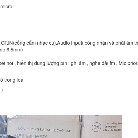
 micro
GT.IN(cổng cắm nhạc cụ),Audio input( cổng nhận và phát âm tha
one 6.5mm)
ết nối , hiển thị dung lượng pin , ghi âm , nghe đài fm , Mic pri
ó trong loa
 )