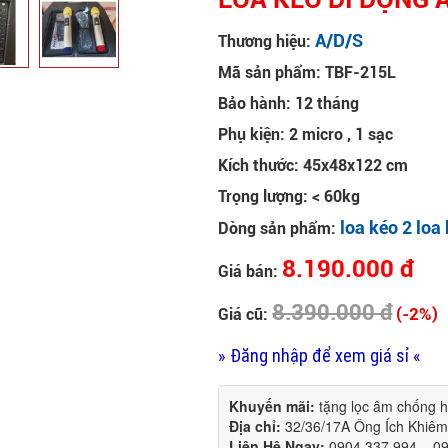
A/D/S
Thương hiệu:
Mã sản phẩm: TBF-215L
Bảo hành: 12 tháng
Phụ kiện: 2 micro , 1 sạc
Kích thước: 45x48x122 cm
Trọng lượng: < 60kg
loa kéo 2 loa
Dòng sản phẩm:
8.190.000 đ
Giá bán:
8.390.000 đ
(-2%)
Giá cũ:
» Đăng nhập để xem giá sỉ «
Khuyến mãi:
tặng lọc âm chống 
Địa chỉ:
32/36/17A Ông Ích Khiê
Liên Hệ Ngay:
0904.337.994 – 0