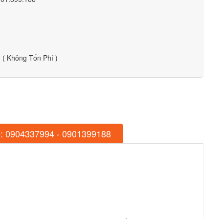
( Không Tốn Phí )
: 0904337994 - 0901399188