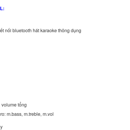
L:
kết nối bluetooth hát karaoke thông dụng
, volume tổng
o: m.bass, m.treble, m.vol
ay