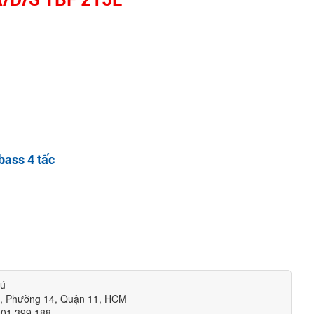
 bass 4 tấc
hú
m, Phường 14, Quận 11, HCM
901.399.188