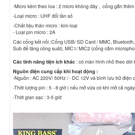
-Micro kèm theo loa : 2 micro không dây , cổng gắn thêm
-Loại micro : UHF đổi tần số
-Chất liệu thân micro : kim loại
- Loại pin micro : 2A
Các cổng kết nối :Cổng USB/ SD Card / MMC, Bluetooth, 
Sub để tăng công suất), MIC1/ MIC2 (cổng cắm microph
Các tính năng tiện ích khác
: có màn hình nhỏ theo dõi k
Nguồn điện cung cấp khi hoạt động :
-Nguồn : AC 220V/ 50Hz / - DC 12V và bình lưu trử điện c
-Thời lượng pin : 5 - 8 giờ ( nếu mở vừa có khi mở cả ngày
-Thời gian sạc : 3-5 giờ