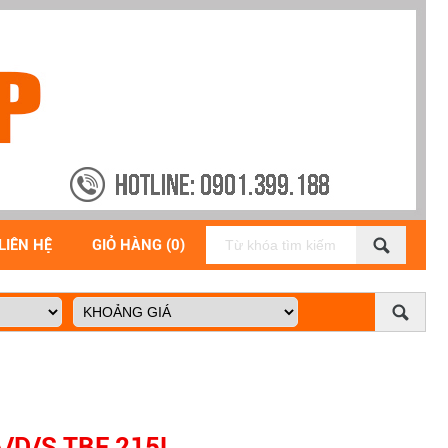
LIÊN HỆ
GIỎ HÀNG (0)
/D/S TBF 215L