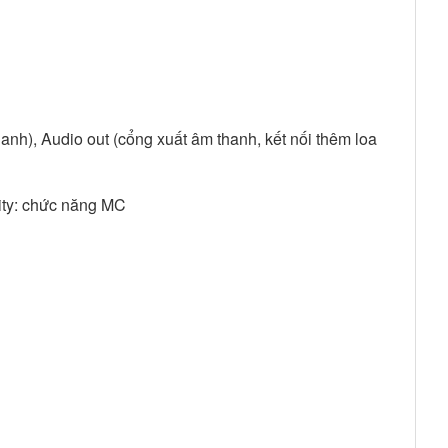
nh), Audio out (cổng xuất âm thanh, kết nối thêm loa
ority: chức năng MC