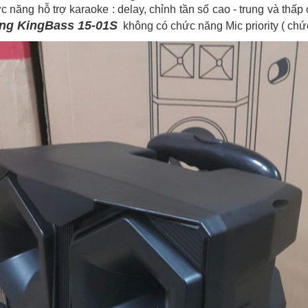
năng hỗ trợ karaoke : delay, chỉnh tần số cao - trung và thấ
ộng KingBass 15-01S
không có chức năng Mic priority ( chức