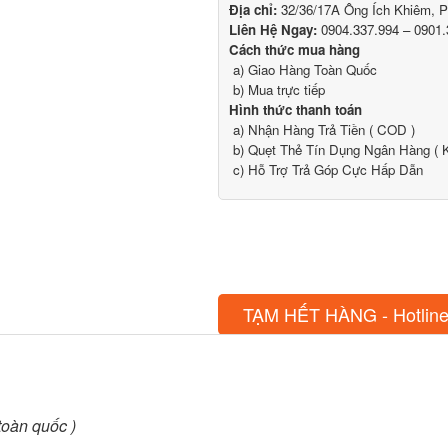
Địa chỉ:
32/36/17A Ông Ích Khiêm, 
Liên Hệ Ngay:
0904.337.994 – 0901.
Cách thức mua hàng
a) Giao Hàng Toàn Quốc
b) Mua trực tiếp
Hình thức thanh toán
a) Nhận Hàng Trả Tiền ( COD )
b) Quẹt Thẻ Tín Dụng Ngân Hàng ( K
c) Hỗ Trợ Trả Góp Cực Hấp Dẫn
TẠM HẾT HÀNG - Hotline
toàn quốc )