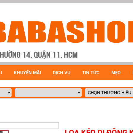
U
KHUYẾN MÃI
DỊCH VỤ
TIN TỨC
MẸO
LOA KÉO DI ĐỘNG 