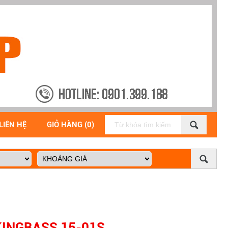
LIÊN HỆ
GIỎ HÀNG (0)
KINGBASS 15-01S