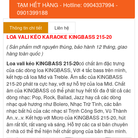
TẠM HẾT HÀNG - Hotline: 0904337994 -
0901399188
Thông tin chi tiết
Liên hệ
LOA VALI KÉO KARAOKE KINGBASS 215-20
( Sản phẩm mới nguyên thùng, bảo hành 12 tháng, giao
hàng toàn quốc )
Loa vali kéo KINGBASS 215-20
có chất âm đặc trưng
của các dòng loa KINGBASS, Với 4 tấc bass trên mình,
kết hợp cả loa Mid và Treble. Âm sắc của KINGBASS
215-20 phát ra cực hay, với sự hỗ trợ của loa Mid. Chất
âm của KINGBASS có thể phát huy hết tối đa ở tất cả các
dòng nhạc: Pop, Rock, Ballad, Jazz hay cả các dòng
nhạc quê hương như Bolero, Nhạc Trữ Tình, các bản
nhạc bất hủ của các nhạc sĩ Trịnh Công Sơn, Vũ Thành
An..v...v. Kết hợp với Micro của KINGBASS 215-20, hút
âm rất tốt, rất vang và sáng. Hỗ trợ các ca sĩ bán chuyên
ở nhà có thể thể hiện hết chất giọng của bản thân mình.