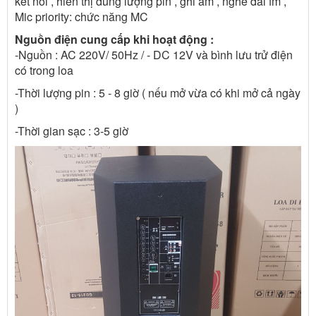
kết nối , hiển thị dung lượng pin , ghi âm , nghe đài fm ,
Mic priority: chức năng MC
Nguồn điện cung cấp khi hoạt động :
-Nguồn : AC 220V/ 50Hz / - DC 12V và bình lưu trử điện
có trong loa
-Thời lượng pin : 5 - 8 giờ ( nếu mở vừa có khi mở cả ngày
)
-Thời gian sạc : 3-5 giờ