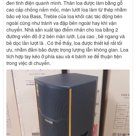
đen tĩnh điện quanh mình. Thân loa được làm bằng gỗ
cao cấp chống nấm mốc, màn lưới loa làm từ thép nhằm
bảo vệ loa Bass, Treble của loa khỏi các tác động bên
ngoài cũng như tránh va đập bên ngoài hay khi vận
chuyển. Nhà sản xuất tạo điểm nhấn cho loa bằng 2
đường viền đỏ ở 2 bên màn lưới. Loa cao , bề ngang và
bề dọc lần lượt là . Có thể thấy, loa được thiết kế rất tối
ưu, nhằm đảm bảo được trọng lượng lẫn không gian. Loa
tích hợp tay kéo ở phía sau và 4 bánh xe để thuận tiện
trong việc di chuyển.