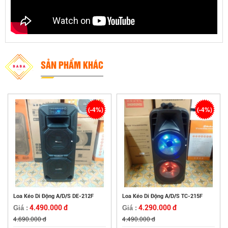
SẢN PHẨM KHÁC
(-4%)
(-4%)
Loa Kéo Di Động A/D/S DE-212F
Loa Kéo Di Động A/D/S TC-215F
4.490.000 đ
4.290.000 đ
Giá :
Giá :
4.690.000 đ
4.490.000 đ