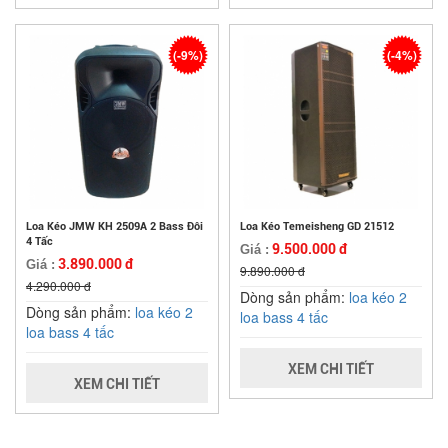
(-9%)
(-4%)
Loa Kéo JMW KH 2509A 2 Bass Đôi
Loa Kéo Temeisheng GD 21512
4 Tấc
9.500.000 đ
Giá :
3.890.000 đ
Giá :
9.890.000 đ
4.290.000 đ
Dòng sản phẩm:
loa kéo 2
Dòng sản phẩm:
loa kéo 2
loa bass 4 tấc
loa bass 4 tấc
XEM CHI TIẾT
XEM CHI TIẾT