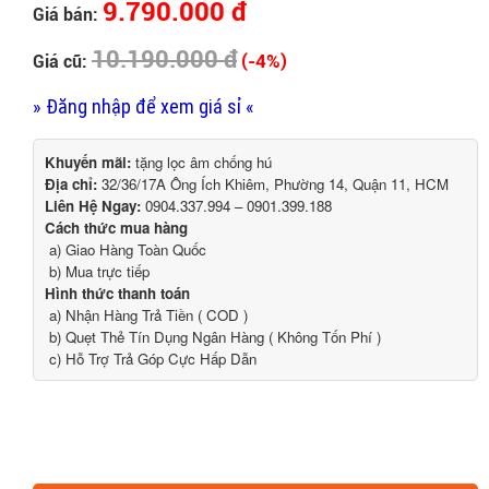
9.790.000 đ
Giá bán:
10.190.000 đ
(-4%)
Giá cũ:
» Đăng nhập để xem giá sỉ «
Khuyến mãi:
tặng lọc âm chống hú
Địa chỉ:
32/36/17A Ông Ích Khiêm, Phường 14, Quận 11, HCM
Liên Hệ Ngay:
0904.337.994 – 0901.399.188
Cách thức mua hàng
a) Giao Hàng Toàn Quốc
b) Mua trực tiếp
Hình thức thanh toán
a) Nhận Hàng Trả Tiền ( COD )
b) Quẹt Thẻ Tín Dụng Ngân Hàng ( Không Tốn Phí )
c) Hỗ Trợ Trả Góp Cực Hấp Dẫn