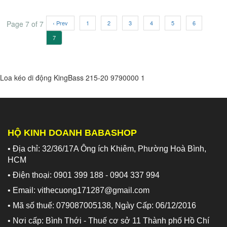
Page 7 of 7
‹ Prev
1
2
3
4
5
6
7
Loa kéo di động KingBass 215-20
9790000
1
HỘ KINH DOANH BABASHOP
• Địa chỉ: 32/36/17A Ông ích Khiêm, Phường Hoà Bình,
HCM
• Điện thoại: 0901 399 188 - 0904 337 994
• Email: vithecuong171287@gmail.com
• Mã số thuế: 079087005138, Ngày Cấp: 06/12/2016
• Nơi cấp: Bình Thới - Thuế cơ sở 11 Thành phố Hồ Chí