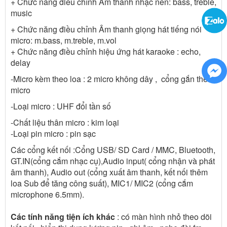
+ Chức năng điều chỉnh Âm thanh nhạc nền: bass, treble,
music
+ Chức năng điều chỉnh Âm thanh giọng hát tiếng nói
micro: m.bass, m.treble, m.vol
+ Chức năng điều chỉnh hiệu ứng hát karaoke : echo,
delay
-Micro kèm theo loa : 2 micro không dây , cổng gắn thêm
micro
-Loại micro : UHF đổi tần số
-Chất liệu thân micro : kim loại
-Loại pin micro : pin sạc
Các cổng kết nối :Cổng USB/ SD Card / MMC, Bluetooth,
GT.IN(cổng cắm nhạc cụ),Audio input( cổng nhận và phát
âm thanh), Audio out (cổng xuất âm thanh, kết nối thêm
loa Sub để tăng công suất), MIC1/ MIC2 (cổng cắm
microphone 6.5mm).
Các tính năng tiện ích khác
: có màn hình nhỏ theo dõi