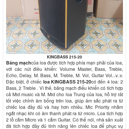
KINGBASS 215-20
Bảng mạch
của loa được tích hợp phía mạn phải của loa,
với các nút điều khiển: Volume Master, Bass, Treble,
Echo, Delay, M. Bass, M. Treble, M. Vol, Guitar Vol...v..v.
Đặc biệt, ở chiếc
loa KINGBASS 215-20
có đến 4 loa: 2
Bass, 2 Treble . Vì thế, bảng mạch điểu khiển có tích hợp
cả Mid music và M. Mid cho loa Trung của loa, hỗ trợ rất
tốt việc chỉnh âm bổng trên loa, giúp âm sắc phát ra từ
chiếc loa đầy đủ và hay hơn nhiều. Mic Priority nhằm
ngắt nhạc khi có âm thanh phát ra từ micro. Loa tích hợp
2 lỗ cắm Micro và 1 cắm Guitar. Có thể nói, nhà sản xuất
đã tích hợp đầy đủ tính năng lên chiếc loa để phục vụ