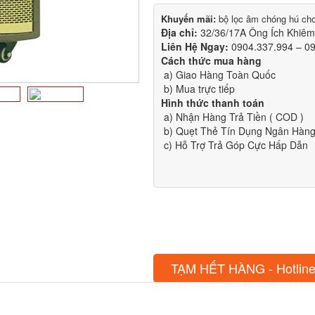
Khuyến mãi:
bộ lọc âm chóng hú ch
Địa chỉ:
32/36/17A Ông Ích Khiê
Liên Hệ Ngay:
0904.337.994 – 0
Cách thức mua hàng
a) Giao Hàng Toàn Quốc
b) Mua trực tiếp
Hình thức thanh toán
a) Nhận Hàng Trả Tiền ( COD )
b) Quẹt Thẻ Tín Dụng Ngân Hàng 
c) Hỗ Trợ Trả Góp Cực Hấp Dẫn
TẠM HẾT HÀNG - Hotline