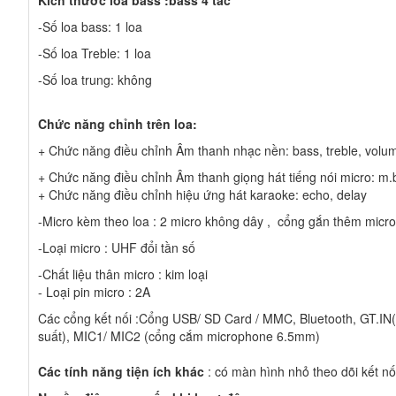
Kích thước loa bass :
bass 4 tấc
-Số loa bass: 1 loa
-Số loa Treble: 1 loa
-Số loa trung: không
Chức năng chỉnh trên loa:
+ Chức năng điều chỉnh Âm thanh nhạc nền: bass, treble, volu
+ Chức năng điều chỉnh Âm thanh giọng hát tiếng nói micro: m.b
+ Chức năng điều chỉnh hiệu ứng hát karaoke: echo, delay
-Micro kèm theo loa : 2 micro không dây , cổng gắn thêm micro
-Loại micro : UHF đổi tần số
-Chất liệu thân micro : kim loại
- Loại pin micro : 2A
Các cổng kết nối :Cổng USB/ SD Card / MMC, Bluetooth, GT.IN(
suất), MIC1/ MIC2 (cổng cắm microphone 6.5mm)
Các tính năng tiện ích khác
: có màn hình nhỏ theo dõi kết nối