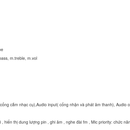
me
ass, m.treble, m.vol
cổng cắm nhạc cụ),Audio input( cổng nhận và phát âm thanh), Audio ou
 , hiển thị dung lượng pin , ghi âm , nghe đài fm , Mic priority: chức n