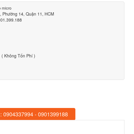
o micro
m, Phường 14, Quận 11, HCM
901.399.188
( Không Tốn Phí )
: 0904337994 - 0901399188