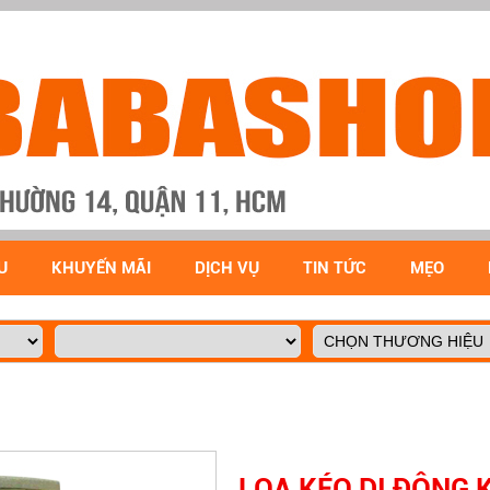
U
KHUYẾN MÃI
DỊCH VỤ
TIN TỨC
MẸO
LOA KÉO DI ĐỘNG 