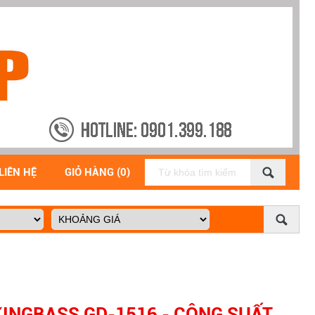
LIÊN HỆ
GIỎ HÀNG (0)
KINGBASS GD-1516 - CÔNG SUẤT