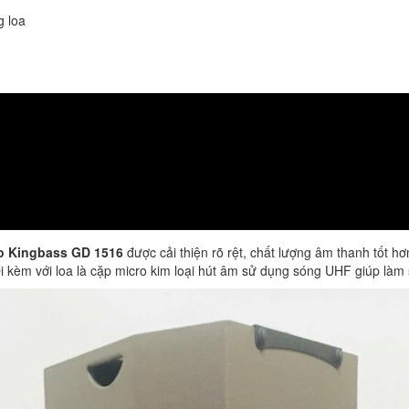
g loa
o Kingbass GD 1516
được cải thiện rõ rệt, chất lượng âm thanh tốt h
i kèm với loa là cặp micro kim loại hút âm sử dụng sóng UHF giúp làm 