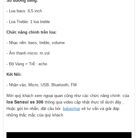
Số đường tiếng: 
- Loa bass: 6,5 inch
- Loa Treble: 1 loa treble
Chức năng chỉnh trên loa:
- Nhạc nền: bass, treble, volume
- Âm thanh micro: m.vol
- Độ Vang + Trễ : echo
Kết Nối:
- Nhận vào, Micro, USB, Bluetooth, FM
Mời quý khách xem ngoại quan cũng như các chức năng chính  của 
loa Sansui ss 306
 thông qua video cập nhật thực tế dưới đây , 
Hoặc gửi tin nhắn, đặt câu hỏi  
babashop
 sẽ tư vấn và giải đáp 
những thắc mắc của quý khách