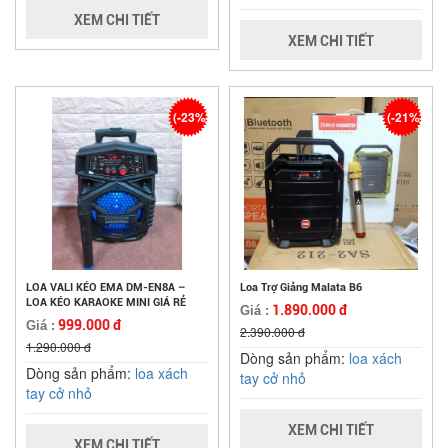
XEM CHI TIẾT
XEM CHI TIẾT
(-23%)
(-21%)
LOA VALI KÉO EMA DM-EN8A –
Loa Trợ Giảng Malata B6
LOA KÉO KARAOKE MINI GIÁ RẺ
1.890.000 đ
Giá :
999.000 đ
Giá :
2.390.000 đ
1.290.000 đ
Dòng sản phẩm:
loa xách
Dòng sản phẩm:
loa xách
tay cở nhỏ
tay cở nhỏ
XEM CHI TIẾT
XEM CHI TIẾT