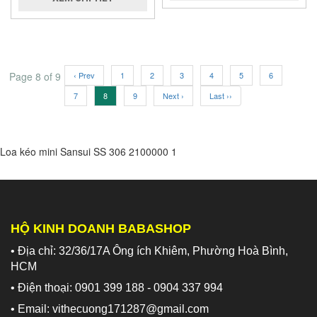
Page 8 of 9
‹ Prev
1
2
3
4
5
6
7
8
9
Next ›
Last ››
Loa kéo mini Sansui SS 306
2100000
1
HỘ KINH DOANH BABASHOP
• Địa chỉ: 32/36/17A Ông ích Khiêm, Phường Hoà Bình,
HCM
• Điện thoại: 0901 399 188 - 0904 337 994
• Email: vithecuong171287@gmail.com