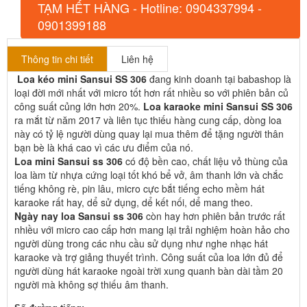
TẠM HẾT HÀNG - Hotline: 0904337994 -
0901399188
Thông tin chi tiết
Liên hệ
Loa kéo mini Sansui SS 306
đang kinh doanh tại babashop là
loại đời mới nhất với micro tốt hơn rất nhiều so với phiên bản củ
công suất củng lớn hơn 20%.
Loa karaoke mini Sansui SS 306
ra mắt từ năm 2017 và liên tục thiếu hàng cung cấp, dòng loa
này có tỷ lệ người dùng quay lại mua thêm để tặng người thân
bạn bè là khá cao vì các ưu điểm của nó.
Loa mini Sansui ss 306
có độ bền cao, chất liệu vỏ thùng của
loa làm từ nhựa cứng loại tốt khó bể vở, âm thanh lớn và chắc
tiếng không rè, pin lâu, micro cực bắt tiếng echo mềm hát
karaoke rất hay, dể sử dụng, dể kết nối, dể mang theo.
Ngày nay loa Sansui ss 306
còn hay hơn phiên bản trước rất
nhiều với micro cao cấp hơn mang lại trải nghiệm hoàn hảo cho
người dùng trong các nhu cầu sử dụng như nghe nhạc hát
karaoke và trợ giảng thuyết trình. Công suất của loa lớn đủ để
người dùng hát karaoke ngoài trời xung quanh bàn dài tầm 20
người mà không sợ thiếu âm thanh.