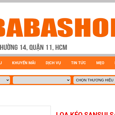
U
KHUYẾN MÃI
DỊCH VỤ
TIN TỨC
MẸO
LOA KÉO SANSUI S