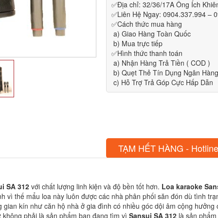
✅Địa chỉ: 32/36/17A Ông Ích Khi
✅Liên Hệ Ngay: 0904.337.994 – 
✅Cách thức mua hàng
a) Giao Hàng Toàn Quốc
b) Mua trực tiếp
✅Hình thức thanh toán
a) Nhận Hàng Trả Tiền ( COD )
b) Quẹt Thẻ Tín Dụng Ngân Hàng 
c) Hỗ Trợ Trả Góp Cực Hấp Dẫn
TẠM HẾT HÀNG - Hotline
i SA 312
với chất lượng linh kiện và độ bền tốt hơn.
Loa karaoke San
nh vì thế mẩu loa này luôn được các nhà phân phối săn đón dù tình tr
g gian kín như căn hộ nhà ở gia đình có nhiều góc dội âm cộng hưởng 
2
không phải là sản phẩm bạn đang tìm vì
Sansui SA 312
là sản phẩm 