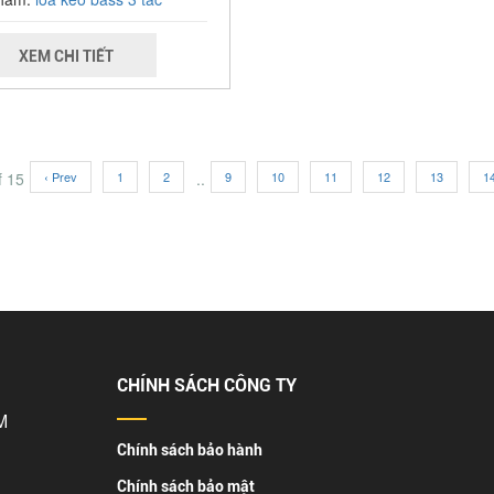
XEM CHI TIẾT
f 15
‹ Prev
1
2
..
9
10
11
12
13
1
CHÍNH SÁCH CÔNG TY
M
Chính sách bảo hành
Chính sách bảo mật