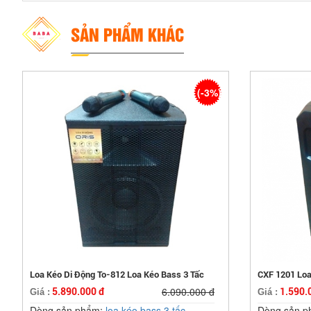
SẢN PHẨM KHÁC
(-3%)
Loa Kéo Di Động To-812 Loa Kéo Bass 3 Tấc
CXF 1201 Loa
6.090.000 đ
5.890.000 đ
1.590.
Giá :
Giá :
Dòng sản phẩm:
loa kéo bass 3 tấc
Dòng sản 