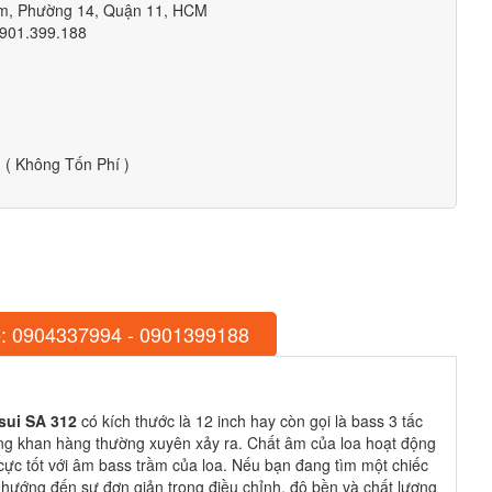
êm, Phường 14, Quận 11, HCM
0901.399.188
( Không Tốn Phí )
: 0904337994 - 0901399188
sui SA 312
có kích thước là 12 inch hay còn gọi là bass 3 tấc
ạng khan hàng thường xuyên xảy ra. Chất âm của loa hoạt động
cực tốt với âm bass trầm của loa. Nếu bạn đang tìm một chiếc
hướng đến sự đơn giản trong điều chỉnh, độ bền và chất lượng