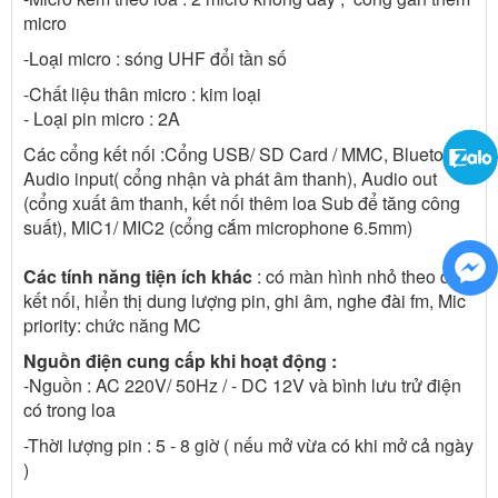
micro
-Loại micro : sóng UHF đổi tần số
-Chất liệu thân micro : kim loại
- Loại pin micro : 2A
Các cổng kết nối :Cổng USB/ SD Card / MMC, Bluetooth,
Audio input( cổng nhận và phát âm thanh), Audio out
(cổng xuất âm thanh, kết nối thêm loa Sub để tăng công
suất), MIC1/ MIC2 (cổng cắm microphone 6.5mm)
Các tính năng tiện ích khác
: có màn hình nhỏ theo dõi
kết nối, hiển thị dung lượng pin, ghi âm, nghe đài fm, Mic
priority: chức năng MC
Nguồn điện cung cấp khi hoạt động :
-Nguồn : AC 220V/ 50Hz / - DC 12V và bình lưu trử điện
có trong loa
-Thời lượng pin : 5 - 8 giờ ( nếu mở vừa có khi mở cả ngày
)