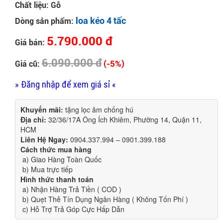
Chất liệu: Gỗ
loa kéo 4 tấc
Dòng sản phẩm:
5.790.000 đ
Giá bán:
6.090.000 đ
(-5%)
Giá cũ:
» Đăng nhập để xem giá sỉ «
Khuyến mãi:
tặng lọc âm chống hú
Địa chỉ:
32/36/17A Ông Ích Khiêm, Phường 14, Quận 11,
HCM
Liên Hệ Ngay:
0904.337.994 – 0901.399.188
Cách thức mua hàng
a) Giao Hàng Toàn Quốc
b) Mua trực tiếp
Hình thức thanh toán
a) Nhận Hàng Trả Tiền ( COD )
b) Quẹt Thẻ Tín Dụng Ngân Hàng ( Không Tốn Phí )
c) Hỗ Trợ Trả Góp Cực Hấp Dẫn