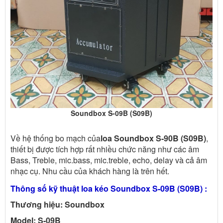
Soundbox S-09B (S09B)
Về hệ thống bo mạch của
loa Soundbox S-90B (S09B)
,
thiết bị được tích hợp rất nhiều chức năng như các âm
Bass, Treble, mic.bass, mic.treble, echo, delay và cả âm
nhạc cụ. Nhu cầu của khách hàng là trên hết.
Thông số kỹ thuật loa kéo Soundbox S-09B (S09B) :
Thương hiệu: Soundbox
Model:
S-09B