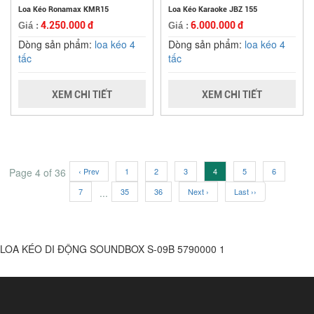
Loa Kéo Ronamax KMR15
Loa Kéo Karaoke JBZ 155
4.250.000 đ
6.000.000 đ
Giá :
Giá :
Dòng sản phẩm:
loa kéo 4
Dòng sản phẩm:
loa kéo 4
tấc
tấc
XEM CHI TIẾT
XEM CHI TIẾT
Page 4 of 36
‹ Prev
1
2
3
4
5
6
7
...
35
36
Next ›
Last ››
LOA KÉO DI ĐỘNG SOUNDBOX S-09B
5790000
1