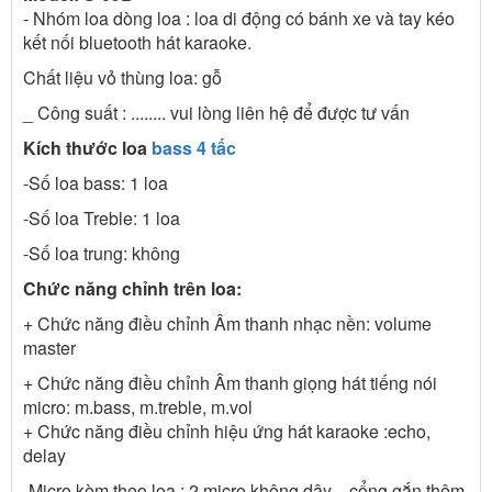
- Nhóm loa dòng loa : loa di động có bánh xe và tay kéo
kết nối bluetooth hát karaoke.
Chất liệu vỏ thùng loa: gỗ
_ Công suất : ........ vui lòng liên hệ để được tư vấn
Kích thước loa
bass 4 tấc
-Số loa bass: 1 loa
-Số loa Treble: 1 loa
-Số loa trung: không
Chức năng chỉnh trên loa:
+ Chức năng điều chỉnh Âm thanh nhạc nền: volume
master
+ Chức năng điều chỉnh Âm thanh giọng hát tiếng nói
micro: m.bass, m.treble, m.vol
+ Chức năng điều chỉnh hiệu ứng hát karaoke :echo,
delay
-Micro kèm theo loa : 2 micro không dây , cổng gắn thêm