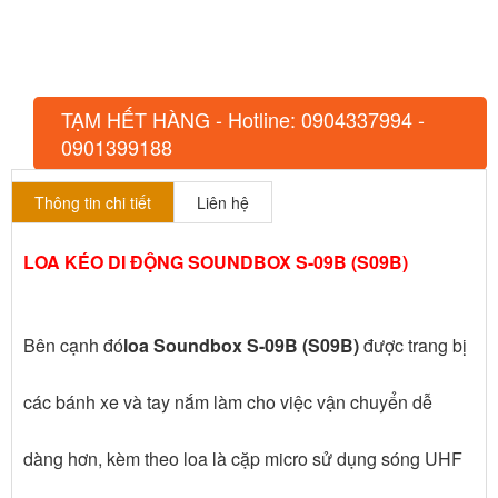
TẠM HẾT HÀNG - Hotline: 0904337994 -
0901399188
Thông tin chi tiết
Liên hệ
LOA KÉO DI ĐỘNG SOUNDBOX S-09B (S09B)
Bên cạnh đó
loa Soundbox S-09B (S09B)
được trang bị
các bánh xe và tay nắm làm cho việc vận chuyển dễ
dàng hơn, kèm theo loa là cặp micro sử dụng sóng UHF