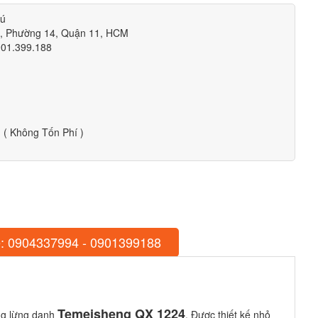
hú
m, Phường 14, Quận 11, HCM
901.399.188
( Không Tốn Phí )
: 0904337994 - 0901399188
Temeisheng QX 1224
eng lừng danh
. Được thiết kế nhỏ