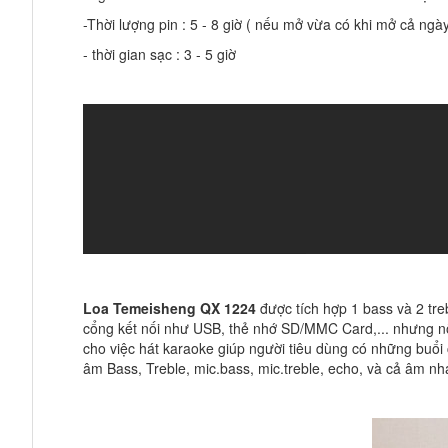
-Thời lượng pin : 5 - 8 giờ ( nếu mở vừa có khi mở cả ngày
- thời gian sạc : 3 - 5 giờ
Loa Temeisheng QX 1224
được tích hợp 1 bass và 2 tre
cổng kết nối như USB, thẻ nhớ SD/MMC Card,... nhưng nổi 
cho việc hát karaoke giúp người tiêu dùng có những buổi c
âm Bass, Treble, mic.bass, mic.treble, echo, và cả âm nh