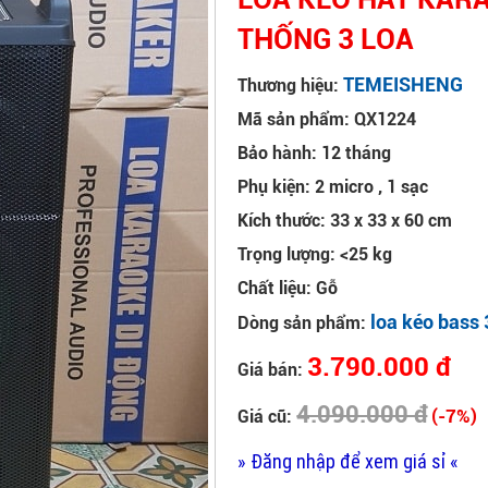
THỐNG 3 LOA
TEMEISHENG
Thương hiệu:
Mã sản phẩm: QX1224
Bảo hành: 12 tháng
Phụ kiện: 2 micro , 1 sạc
Kích thước: 33 x 33 x 60 cm
Trọng lượng: <25 kg
Chất liệu: Gỗ
loa kéo bass 
Dòng sản phẩm:
3.790.000 đ
Giá bán:
4.090.000 đ
(-7%)
Giá cũ:
» Đăng nhập để xem giá sỉ «