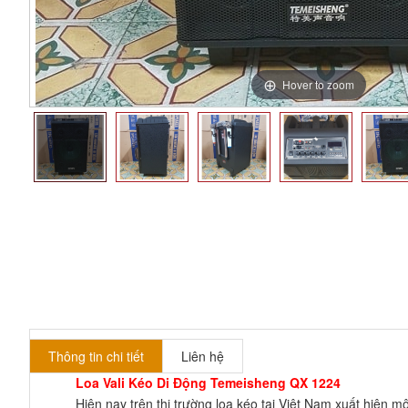
Hover to zoom
Thông tin chi tiết
Liên hệ
Loa Vali Kéo Di Động Temeisheng QX 1224
Hiện nay trên thị trường loa kéo tại Việt Nam xuất hiện