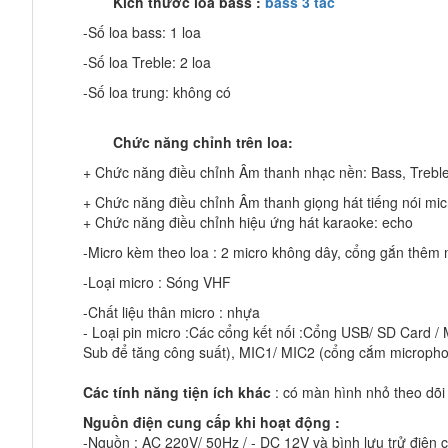
Kích thước loa bass :
bass 3 tấc
-Số loa bass: 1 loa
-Số loa Treble: 2 loa
-Số loa trung: không có
Chức năng chỉnh trên loa:
+ Chức năng điều chỉnh Âm thanh nhạc nền: Bass, Treble
+ Chức năng điều chỉnh Âm thanh giọng hát tiếng nói micr
+ Chức năng điều chỉnh hiệu ứng hát karaoke: echo
-Micro kèm theo loa : 2 micro không dây, cổng gắn thêm 
-Loại micro : Sóng VHF
-Chất liệu thân micro : nhựa
- Loại pin micro :Các cổng kết nối :Cổng USB/ SD Card /
Sub để tăng công suất), MIC1/ MIC2 (cổng cắm microph
Các tính năng tiện ích khác
: có màn hình nhỏ theo dõi k
Nguồn điện cung cấp khi hoạt động :
-Nguồn : AC 220V/ 50Hz / - DC 12V và bình lưu trử điện c