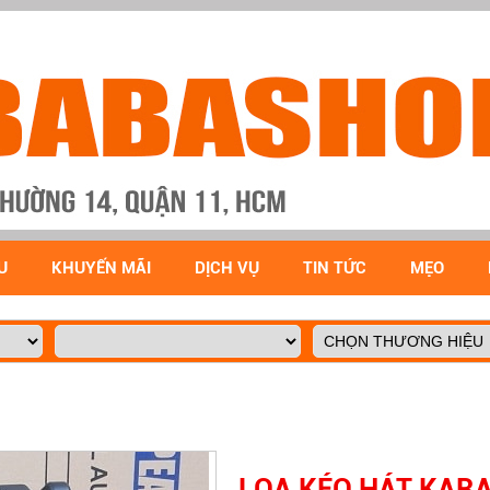
U
KHUYẾN MÃI
DỊCH VỤ
TIN TỨC
MẸO
LOA KÉO HÁT KARA