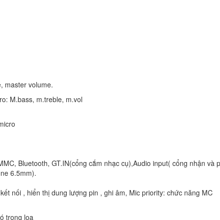
, master volume.
o: M.bass, m.treble, m.vol
micro
 MMC, Bluetooth, GT.IN(cổng cắm nhạc cụ),Audio input( cổng nhận và p
one 6.5mm).
ết nối , hiển thị dung lượng pin , ghi âm, Mic priority: chức năng MC
ó trong loa