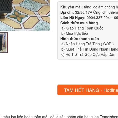
Khuyến mãi:
tặng lọc âm chống 
Địa chỉ:
32/36/17A Ông Ích Khiê
Liên Hệ Ngay:
0904.337.994 – 0
Cách thức mua hàng
a) Giao Hàng Toàn Quốc
b) Mua trực tiếp
Hình thức thanh toán
a) Nhận Hàng Trả Tiền ( COD )
b) Quẹt Thẻ Tín Dụng Ngân Hàng 
c) Hỗ Trợ Trả Góp Cực Hấp Dẫn
TẠM HẾT HÀNG - Hotline
 một mẫu loa kéo hoàn toàn mới, đó là sản phẩm của hãng loa Temeish