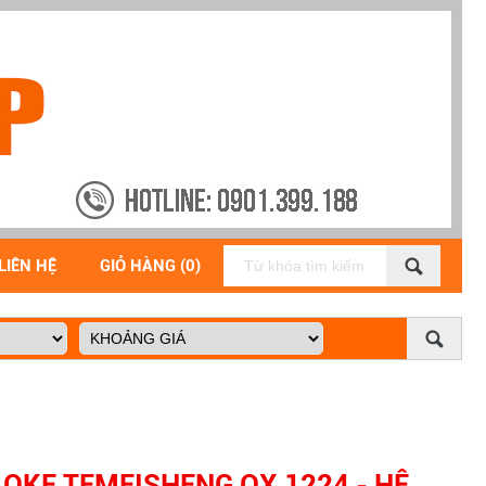
LIÊN HỆ
GIỎ HÀNG (0)
OKE TEMEISHENG QX 1224 - HỆ